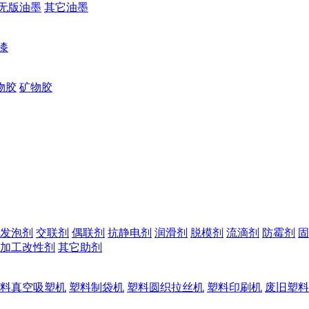
无版油墨
其它油墨
漆
物胶
矿物胶
发泡剂
交联剂
偶联剂
抗静电剂
润滑剂
脱模剂
流滴剂
防霉剂
固
加工改性剂
其它助剂
料真空吸塑机
塑料制袋机
塑料圆织拉丝机
塑料印刷机
废旧塑料