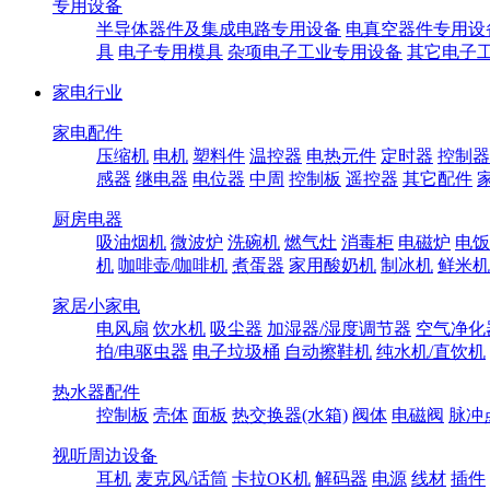
专用设备
半导体器件及集成电路专用设备
电真空器件专用设
具
电子专用模具
杂项电子工业专用设备
其它电子
家电行业
家电配件
压缩机
电机
塑料件
温控器
电热元件
定时器
控制器
感器
继电器
电位器
中周
控制板
遥控器
其它配件
厨房电器
吸油烟机
微波炉
洗碗机
燃气灶
消毒柜
电磁炉
电饭
机
咖啡壶/咖啡机
煮蛋器
家用酸奶机
制冰机
鲜米机
家居小家电
电风扇
饮水机
吸尘器
加湿器/湿度调节器
空气净化
拍/电驱虫器
电子垃圾桶
自动擦鞋机
纯水机/直饮机
热水器配件
控制板
壳体
面板
热交换器(水箱)
阀体
电磁阀
脉冲
视听周边设备
耳机
麦克风/话筒
卡拉OK机
解码器
电源
线材
插件