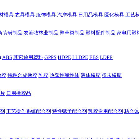
材模具
农具模具
服饰模具
汽摩模具
日用品模具
医化模具
工艺
筑装璜制品
农渔牧林业制品
鞋革类制品
塑料配件制品
家电用塑
)
ABS
其它通用塑料
GPPS
HDPE
LLDPE
EBS
LDPE
橡胶
特种合成橡胶
乳胶
热塑性弹性体
液体橡胶
粉末橡胶
片
日用橡胶品
剂
工艺操作系统配合剂
特性赋予配合剂
乳胶专用配合剂
粘合体