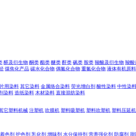
类
醛及衍生物
酮类
酯类
醚类
酐类
砜类
胺类
羧酸及衍生物
羧酸
烃
煤焦化产品
碳水化合物
偶氮化合物
重氮化合物
液体有机原料
片用染料
其它染料
金属络合染料
荧光增白剂
酸性染料
中性染
剂染料
造纸染料
木材染料
直接混纺染料
其它塑料机械
注塑机
吹膜机
塑料吸塑机
塑料吹塑机
塑料压延机
着色剂
护色剂
乳化剂
增味剂
水分保持剂
营养强化剂
防腐剂
甜