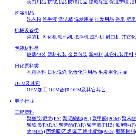
美白用品
抗皱用品
防晒用品
祛斑除痘
保湿护理
洁
洗涤用品
洗衣粉
洗手液
洗洁精
洗发用品
护发用品
香皂
肥皂
机械设备类
灌装机
乳化机
喷码机
搅拌机
成型机
封口机
其它化
包装材料类
玻璃包装
塑料包装
金属包装
新材料
其它包装用料
日化原料类
香精香料
日化洗涤
化妆化学用品
毛发用化学品
OEM及其它
OEM加工
OEM合作
OEM及其它其它
电子行业
工程塑料
聚酰胺/尼龙(PA)
聚碳酸酯(PC)
聚甲醛(POM)
聚苯醚
聚酰胺(PARA)
聚芳酯(PAR)
聚苯脂(PHB)
氟塑料(F)
物(MBS)
丙烯腈/乙烯/苯乙烯共聚物(AES)
酚醛树脂(