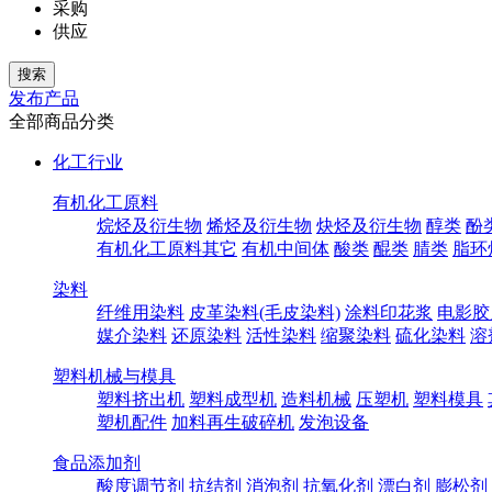
采购
供应
发布产品
全部商品分类
化工行业
有机化工原料
烷烃及衍生物
烯烃及衍生物
炔烃及衍生物
醇类
酚
有机化工原料其它
有机中间体
酸类
醌类
腈类
脂环
染料
纤维用染料
皮革染料(毛皮染料)
涂料印花浆
电影胶
媒介染料
还原染料
活性染料
缩聚染料
硫化染料
溶
塑料机械与模具
塑料挤出机
塑料成型机
造料机械
压塑机
塑料模具
塑机配件
加料再生破碎机
发泡设备
食品添加剂
酸度调节剂
抗结剂
消泡剂
抗氧化剂
漂白剂
膨松剂