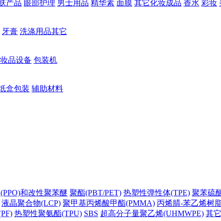
肤产品
眼部护理
男士用品
精华素
面膜
其它化妆成品
香水
彩妆
牙膏
洗涤用品其它
妆品设备
包装机
纸盒包装
辅助材料
(PPO)和改性聚苯醚
聚酯(PBT/PET)
热塑性弹性体(TPE)
聚苯硫醚(
液晶聚合物(LCP)
聚甲基丙烯酸甲酯(PMMA)
丙烯腈-苯乙烯树脂(
PF)
热塑性聚氨酯(TPU)
SBS
超高分子量聚乙烯(UHMWPE)
其