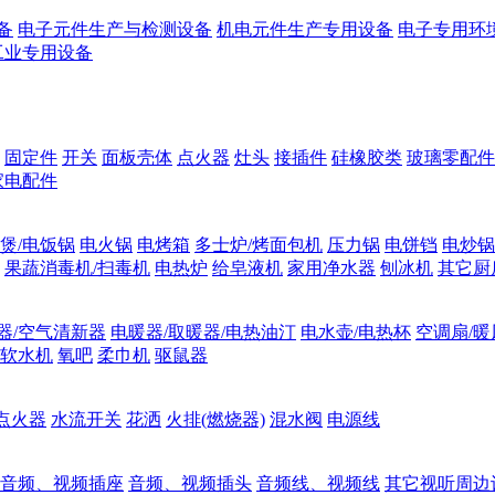
备
电子元件生产与检测设备
机电元件生产专用设备
电子专用环
工业专用设备
固定件
开关
面板壳体
点火器
灶头
接插件
硅橡胶类
玻璃零配件
家电配件
煲/电饭锅
电火锅
电烤箱
多士炉/烤面包机
压力锅
电饼铛
电炒锅
果蔬消毒机/扫毒机
电热炉
给皂液机
家用净水器
刨冰机
其它厨
器/空气清新器
电暖器/取暖器/电热油汀
电水壶/电热杯
空调扇/暖
软水机
氧吧
柔巾机
驱鼠器
点火器
水流开关
花洒
火排(燃烧器)
混水阀
电源线
音频、视频插座
音频、视频插头
音频线、视频线
其它视听周边