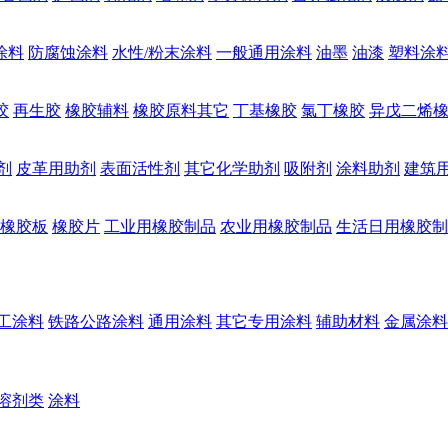
涂料
防腐蚀涂料
水性/粉末涂料
一般通用涂料
油墨
油漆
塑料涂
胶
再生胶
橡胶辅料
橡胶原料其它
丁基橡胶
氯丁橡胶
异戊二烯
剂
皮革用助剂
表面活性剂
其它化学助剂
吸附剂
涂料助剂
建筑
橡胶板
橡胶片
工业用橡胶制品
农业用橡胶制品
生活日用橡胶制
工涂料
铁路公路涂料
通用涂料
其它专用涂料
辅助材料
金属涂料
溶剂类
涂料