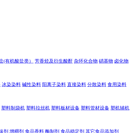
盐(有机酸盐类）
芳香烃及衍生酸酐
杂环化合物
硝基物
卤化物
料
冰染染料
碱性染料
阳离子染料
直接染料
分散染料
食用染料
塑料制袋机
塑料拉丝机
塑料板材设备
塑料管材设备
塑机辅机
味剂
增稠剂
食品香料
酶制剂
食品稳定剂
其它食品添加剂