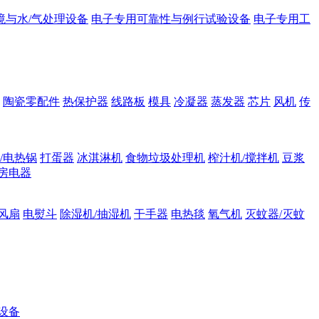
境与水/气处理设备
电子专用可靠性与例行试验设备
电子专用工
陶瓷零配件
热保护器
线路板
模具
冷凝器
蒸发器
芯片
风机
传
/电热锅
打蛋器
冰淇淋机
食物垃圾处理机
榨汁机/搅拌机
豆浆
房电器
风扇
电熨斗
除湿机/抽湿机
干手器
电热毯
氧气机
灭蚊器/灭蚊
设备