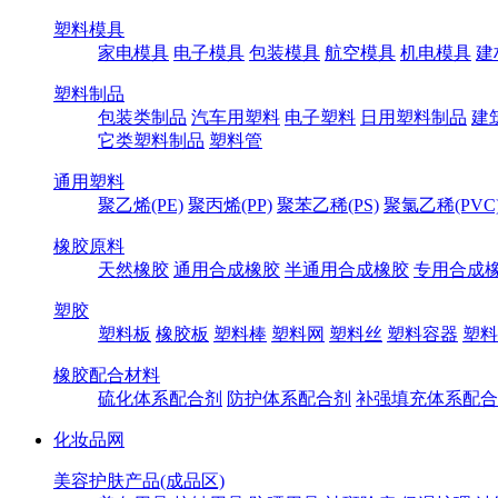
塑料模具
家电模具
电子模具
包装模具
航空模具
机电模具
建
塑料制品
包装类制品
汽车用塑料
电子塑料
日用塑料制品
建
它类塑料制品
塑料管
通用塑料
聚乙烯(PE)
聚丙烯(PP)
聚苯乙稀(PS)
聚氯乙稀(PVC
橡胶原料
天然橡胶
通用合成橡胶
半通用合成橡胶
专用合成
塑胶
塑料板
橡胶板
塑料棒
塑料网
塑料丝
塑料容器
塑料
橡胶配合材料
硫化体系配合剂
防护体系配合剂
补强填充体系配合
化妆品网
美容护肤产品(成品区)