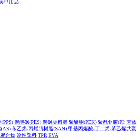
美甲用品
PPS)
聚醚砜(PES)
聚砜类树脂
聚醚酮(PEK)
聚酰亚胺(PI)
芳族
AS)
苯乙烯-丙烯腈树脂(SAN)
甲基丙烯酸-丁二烯-苯乙烯共聚
它聚合物
改性塑料
TPR
EVA