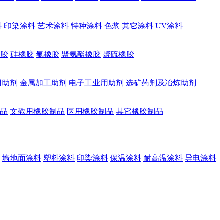
料
印染涂料
艺术涂料
特种涂料
色浆
其它涂料
UV涂料
橡胶
硅橡胶
氟橡胶
聚氨酯橡胶
聚硫橡胶
用助剂
金属加工助剂
电子工业用助剂
选矿药剂及冶炼助剂
品
文教用橡胶制品
医用橡胶制品
其它橡胶制品
墙地面涂料
塑料涂料
印染涂料
保温涂料
耐高温涂料
导电涂料