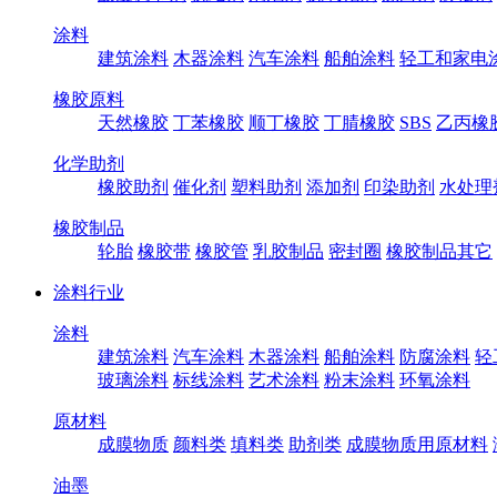
涂料
建筑涂料
木器涂料
汽车涂料
船舶涂料
轻工和家电
橡胶原料
天然橡胶
丁苯橡胶
顺丁橡胶
丁腈橡胶
SBS
乙丙橡
化学助剂
橡胶助剂
催化剂
塑料助剂
添加剂
印染助剂
水处理
橡胶制品
轮胎
橡胶带
橡胶管
乳胶制品
密封圈
橡胶制品其它
涂料行业
涂料
建筑涂料
汽车涂料
木器涂料
船舶涂料
防腐涂料
轻
玻璃涂料
标线涂料
艺术涂料
粉末涂料
环氧涂料
原材料
成膜物质
颜料类
填料类
助剂类
成膜物质用原材料
油墨