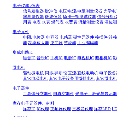
电子仪器 /仪表
信号发生器
脉冲仪
电压/电流/电阻测量仪器
光学电
率测量仪器
微波仪器
场强干扰测试仪器
信号分析
用表
电表
水表
煤气表
收费表
流量测量仪表
液位测
电子元件
电阻/电位器
电容器
电感器
磁性元器件
接插件(连接
器
功率放大器
逆变器
整流器
工业编码器
集成电路IC
语音IC
音乐IC
手机IC
电源IC
电视机IC
照相机IC
影
微电机
驱动微电机
同步/异步/交直流/直线电动机
电子设备
其它电源电机
其它电子设备用微特电机
其它微电机
电子器件
半导体分立器件
电真空器件
光电子、激光与显示器
库存电子元器件、材料
库存IC
IC代理
变频器代理
三极管代理
库存LED
L