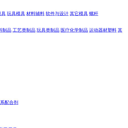
模具
玩具模具
材料辅料
软件与设计
其它模具
螺杆
料制品
工艺类制品
玩具类制品
医疗化学制品
运动器材塑料
其
系配合剂