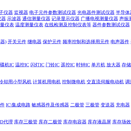
子仪器
监视器
电子元件参数测试仪器
光电器件测试仪器
半导体
仪器
示波器
通信测量仪器
记录显示仪器
广播电视测量仪器
声振
量仪表
温度测量仪表
在线检测及控制仪表等
器件参数测试仪器
器)
开关元件
继电器
保护元件
频率控制和选择用元件
电声器件
碟机IC
温控IC
闪灯IC
门铃IC
遥控IC
时钟IC
单片机
放大器
存储
冷却用小型风机
计算机用电机
控制微电机
交直流伺服电动机
调
件
IC\集成电路
敏感器件及传感器
二极管
三极管
变送器
充电器
ED代理
库存三极管
库存二极管
库存电容器
库存液晶屏
库存场效