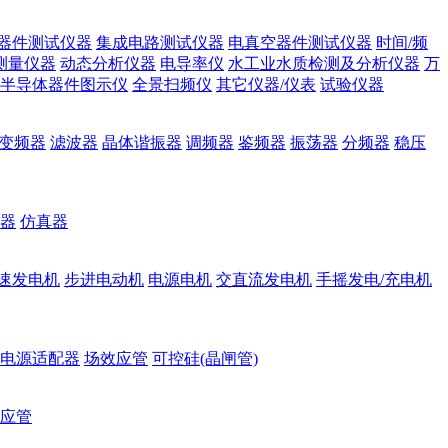
器件测试仪器
集成电路测试仪器
电真空器件测试仪器
时间/频
测量仪器
动态分析仪器
电导率仪
水工业水质检测及分析仪器
万
半导体器件图示仪
全景扫频仪
其它仪器/仪表
试验仪器
变频器
滤波器
晶体谐振器
调频器
鉴频器
振荡器
分频器
稳压
器
仿真器
速发电机
步进电动机
电源电机
交直流发电机
手摇发电/充电机
电源适配器
场效应管
可控硅(晶闸管)
应管