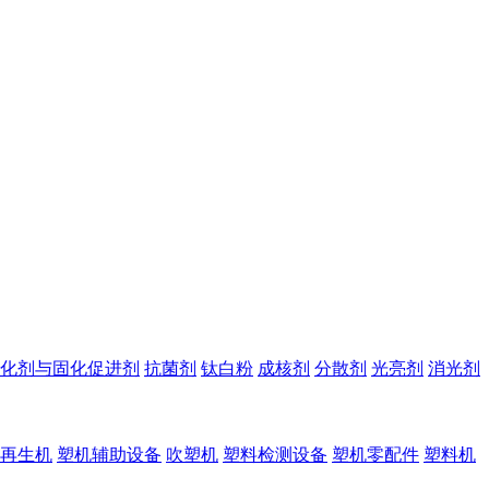
化剂与固化促进剂
抗菌剂
钛白粉
成核剂
分散剂
光亮剂
消光剂
再生机
塑机辅助设备
吹塑机
塑料检测设备
塑机零配件
塑料机