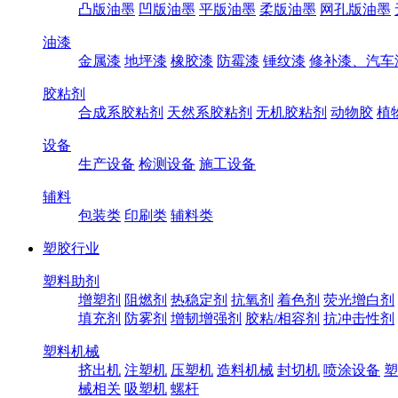
凸版油墨
凹版油墨
平版油墨
柔版油墨
网孔版油墨
油漆
金属漆
地坪漆
橡胶漆
防霉漆
锤纹漆
修补漆、汽车
胶粘剂
合成系胶粘剂
天然系胶粘剂
无机胶粘剂
动物胶
植
设备
生产设备
检测设备
施工设备
辅料
包装类
印刷类
辅料类
塑胶行业
塑料助剂
增塑剂
阻燃剂
热稳定剂
抗氧剂
着色剂
荧光增白剂
填充剂
防雾剂
增韧增强剂
胶粘/相容剂
抗冲击性剂
塑料机械
挤出机
注塑机
压塑机
造料机械
封切机
喷涂设备
塑
械相关
吸塑机
螺杆