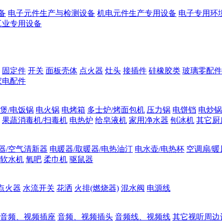
备
电子元件生产与检测设备
机电元件生产专用设备
电子专用环
工业专用设备
固定件
开关
面板壳体
点火器
灶头
接插件
硅橡胶类
玻璃零配件
家电配件
煲/电饭锅
电火锅
电烤箱
多士炉/烤面包机
压力锅
电饼铛
电炒锅
果蔬消毒机/扫毒机
电热炉
给皂液机
家用净水器
刨冰机
其它厨
器/空气清新器
电暖器/取暖器/电热油汀
电水壶/电热杯
空调扇/暖
软水机
氧吧
柔巾机
驱鼠器
点火器
水流开关
花洒
火排(燃烧器)
混水阀
电源线
音频、视频插座
音频、视频插头
音频线、视频线
其它视听周边