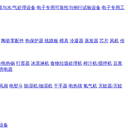
境与水/气处理设备
电子专用可靠性与例行试验设备
电子专用工
陶瓷零配件
热保护器
线路板
模具
冷凝器
蒸发器
芯片
风机
传
/电热锅
打蛋器
冰淇淋机
食物垃圾处理机
榨汁机/搅拌机
豆浆
房电器
风扇
电熨斗
除湿机/抽湿机
干手器
电热毯
氧气机
灭蚊器/灭蚊
设备