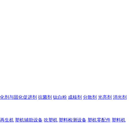
化剂与固化促进剂
抗菌剂
钛白粉
成核剂
分散剂
光亮剂
消光剂
再生机
塑机辅助设备
吹塑机
塑料检测设备
塑机零配件
塑料机