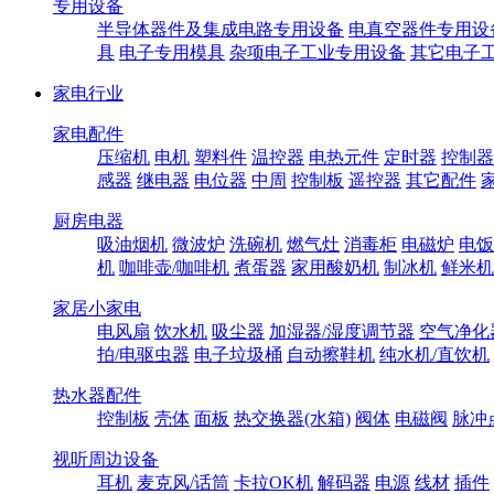
专用设备
半导体器件及集成电路专用设备
电真空器件专用设
具
电子专用模具
杂项电子工业专用设备
其它电子
家电行业
家电配件
压缩机
电机
塑料件
温控器
电热元件
定时器
控制器
感器
继电器
电位器
中周
控制板
遥控器
其它配件
厨房电器
吸油烟机
微波炉
洗碗机
燃气灶
消毒柜
电磁炉
电饭
机
咖啡壶/咖啡机
煮蛋器
家用酸奶机
制冰机
鲜米机
家居小家电
电风扇
饮水机
吸尘器
加湿器/湿度调节器
空气净化
拍/电驱虫器
电子垃圾桶
自动擦鞋机
纯水机/直饮机
热水器配件
控制板
壳体
面板
热交换器(水箱)
阀体
电磁阀
脉冲
视听周边设备
耳机
麦克风/话筒
卡拉OK机
解码器
电源
线材
插件