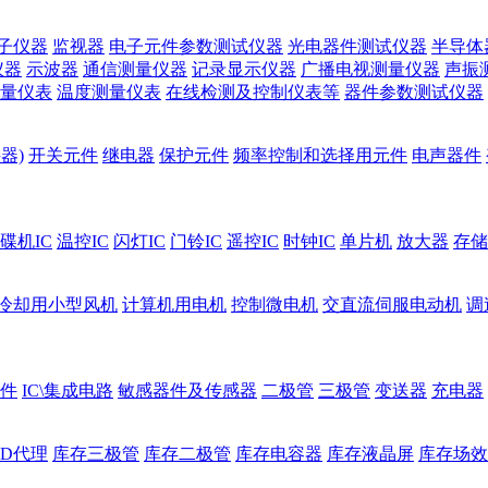
子仪器
监视器
电子元件参数测试仪器
光电器件测试仪器
半导体
仪器
示波器
通信测量仪器
记录显示仪器
广播电视测量仪器
声振
量仪表
温度测量仪表
在线检测及控制仪表等
器件参数测试仪器
器)
开关元件
继电器
保护元件
频率控制和选择用元件
电声器件
碟机IC
温控IC
闪灯IC
门铃IC
遥控IC
时钟IC
单片机
放大器
存储
冷却用小型风机
计算机用电机
控制微电机
交直流伺服电动机
调
件
IC\集成电路
敏感器件及传感器
二极管
三极管
变送器
充电器
ED代理
库存三极管
库存二极管
库存电容器
库存液晶屏
库存场效