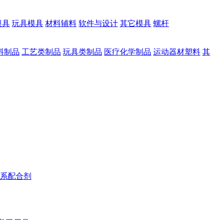
模具
玩具模具
材料辅料
软件与设计
其它模具
螺杆
料制品
工艺类制品
玩具类制品
医疗化学制品
运动器材塑料
其
系配合剂