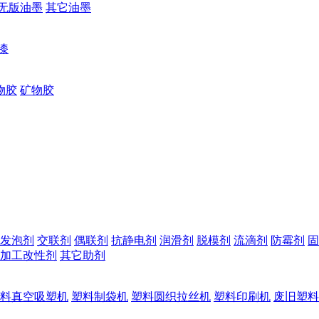
无版油墨
其它油墨
漆
物胶
矿物胶
发泡剂
交联剂
偶联剂
抗静电剂
润滑剂
脱模剂
流滴剂
防霉剂
固
加工改性剂
其它助剂
料真空吸塑机
塑料制袋机
塑料圆织拉丝机
塑料印刷机
废旧塑料