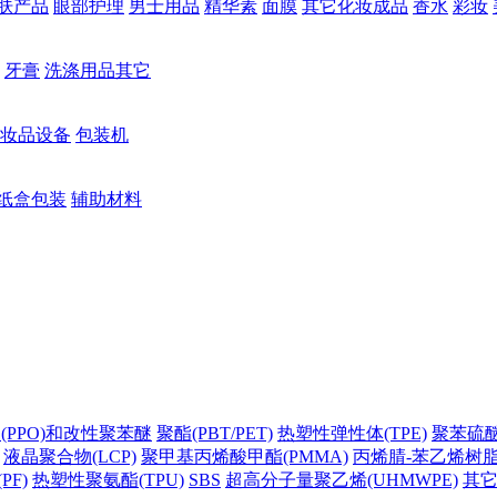
肤产品
眼部护理
男士用品
精华素
面膜
其它化妆成品
香水
彩妆
牙膏
洗涤用品其它
妆品设备
包装机
纸盒包装
辅助材料
(PPO)和改性聚苯醚
聚酯(PBT/PET)
热塑性弹性体(TPE)
聚苯硫醚(
液晶聚合物(LCP)
聚甲基丙烯酸甲酯(PMMA)
丙烯腈-苯乙烯树脂(
PF)
热塑性聚氨酯(TPU)
SBS
超高分子量聚乙烯(UHMWPE)
其