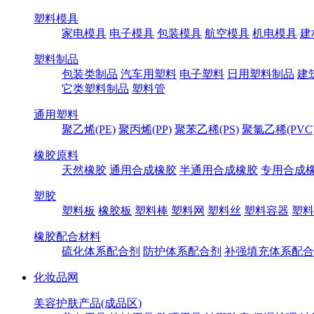
塑料模具
家电模具
电子模具
包装模具
航空模具
机电模具
建
塑料制品
包装类制品
汽车用塑料
电子塑料
日用塑料制品
建
它类塑料制品
塑料管
通用塑料
聚乙烯(PE)
聚丙烯(PP)
聚苯乙稀(PS)
聚氯乙稀(PVC
橡胶原料
天然橡胶
通用合成橡胶
半通用合成橡胶
专用合成
塑胶
塑料板
橡胶板
塑料棒
塑料网
塑料丝
塑料容器
塑料
橡胶配合材料
硫化体系配合剂
防护体系配合剂
补强填充体系配合
化妆品网
美容护肤产品(成品区)