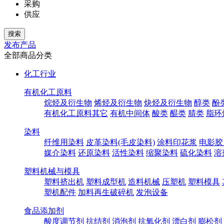
采购
供应
发布产品
全部商品分类
化工行业
有机化工原料
烷烃及衍生物
烯烃及衍生物
炔烃及衍生物
醇类
酚
有机化工原料其它
有机中间体
酸类
醌类
腈类
脂环
染料
纤维用染料
皮革染料(毛皮染料)
涂料印花浆
电影胶
媒介染料
还原染料
活性染料
缩聚染料
硫化染料
溶
塑料机械与模具
塑料挤出机
塑料成型机
造料机械
压塑机
塑料模具
塑机配件
加料再生破碎机
发泡设备
食品添加剂
酸度调节剂
抗结剂
消泡剂
抗氧化剂
漂白剂
膨松剂