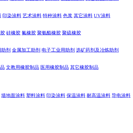
料
印染涂料
艺术涂料
特种涂料
色浆
其它涂料
UV涂料
橡胶
硅橡胶
氟橡胶
聚氨酯橡胶
聚硫橡胶
用助剂
金属加工助剂
电子工业用助剂
选矿药剂及冶炼助剂
品
文教用橡胶制品
医用橡胶制品
其它橡胶制品
墙地面涂料
塑料涂料
印染涂料
保温涂料
耐高温涂料
导电涂料