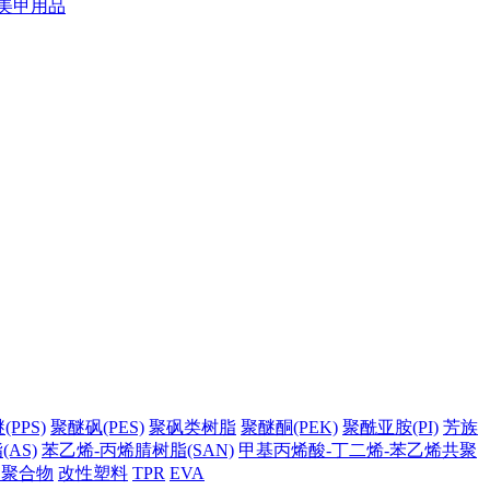
美甲用品
PPS)
聚醚砜(PES)
聚砜类树脂
聚醚酮(PEK)
聚酰亚胺(PI)
芳族
AS)
苯乙烯-丙烯腈树脂(SAN)
甲基丙烯酸-丁二烯-苯乙烯共聚
它聚合物
改性塑料
TPR
EVA