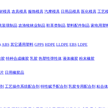
材模具
农具模具
服饰模具
汽摩模具
日用品模具
医化模具
工艺
筑装璜制品
农渔牧林业制品
鞋革类制品
塑料配件制品
家电用塑
)
ABS
其它通用塑料
GPPS
HDPE
LLDPE
EBS
LDPE
橡胶
特种合成橡胶
乳胶
热塑性弹性体
液体橡胶
粉末橡胶
片
日用橡胶品
剂
工艺操作系统配合剂
特性赋予配合剂
乳胶专用配合剂
粘合体