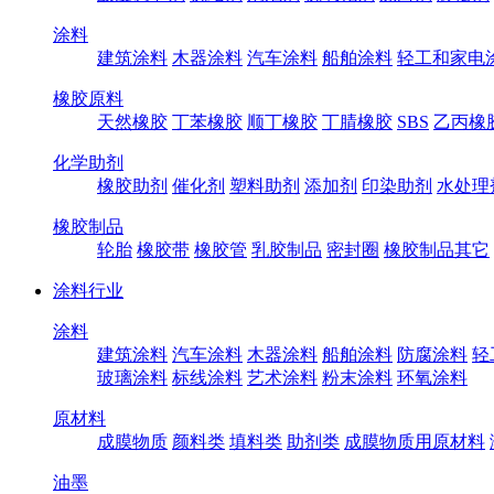
涂料
建筑涂料
木器涂料
汽车涂料
船舶涂料
轻工和家电
橡胶原料
天然橡胶
丁苯橡胶
顺丁橡胶
丁腈橡胶
SBS
乙丙橡
化学助剂
橡胶助剂
催化剂
塑料助剂
添加剂
印染助剂
水处理
橡胶制品
轮胎
橡胶带
橡胶管
乳胶制品
密封圈
橡胶制品其它
涂料行业
涂料
建筑涂料
汽车涂料
木器涂料
船舶涂料
防腐涂料
轻
玻璃涂料
标线涂料
艺术涂料
粉末涂料
环氧涂料
原材料
成膜物质
颜料类
填料类
助剂类
成膜物质用原材料
油墨