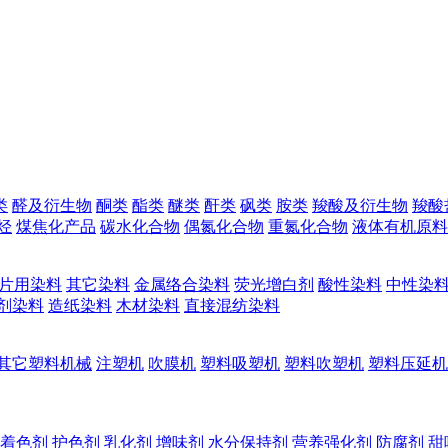
类
醛及衍生物
酮类
酯类
醚类
酐类
砜类
胺类
羧酸及衍生物
羧酸
烃
煤焦化产品
碳水化合物
偶氮化合物
重氮化合物
液体有机原料
片用染料
其它染料
金属络合染料
荧光增白剂
酸性染料
中性染
剂染料
造纸染料
木材染料
直接混纺染料
其它塑料机械
注塑机
吹膜机
塑料吸塑机
塑料吹塑机
塑料压延机
着色剂
护色剂
乳化剂
增味剂
水分保持剂
营养强化剂
防腐剂
甜