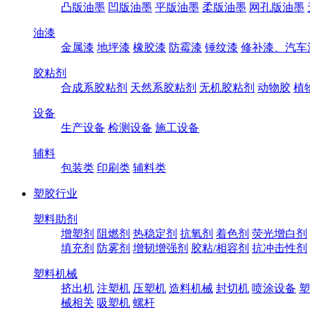
凸版油墨
凹版油墨
平版油墨
柔版油墨
网孔版油墨
油漆
金属漆
地坪漆
橡胶漆
防霉漆
锤纹漆
修补漆、汽车
胶粘剂
合成系胶粘剂
天然系胶粘剂
无机胶粘剂
动物胶
植
设备
生产设备
检测设备
施工设备
辅料
包装类
印刷类
辅料类
塑胶行业
塑料助剂
增塑剂
阻燃剂
热稳定剂
抗氧剂
着色剂
荧光增白剂
填充剂
防雾剂
增韧增强剂
胶粘/相容剂
抗冲击性剂
塑料机械
挤出机
注塑机
压塑机
造料机械
封切机
喷涂设备
塑
械相关
吸塑机
螺杆