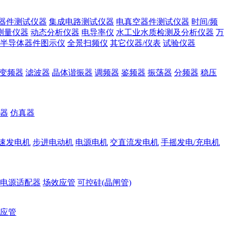
器件测试仪器
集成电路测试仪器
电真空器件测试仪器
时间/频
测量仪器
动态分析仪器
电导率仪
水工业水质检测及分析仪器
万
半导体器件图示仪
全景扫频仪
其它仪器/仪表
试验仪器
变频器
滤波器
晶体谐振器
调频器
鉴频器
振荡器
分频器
稳压
器
仿真器
速发电机
步进电动机
电源电机
交直流发电机
手摇发电/充电机
电源适配器
场效应管
可控硅(晶闸管)
应管