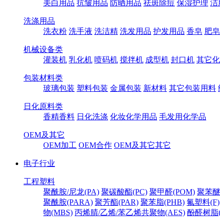
美白用品
抗皱用品
防晒用品
祛斑除痘
保湿护理
洁
洗涤用品
洗衣粉
洗手液
洗洁精
洗发用品
护发用品
香皂
肥皂
机械设备类
灌装机
乳化机
喷码机
搅拌机
成型机
封口机
其它化
包装材料类
玻璃包装
塑料包装
金属包装
新材料
其它包装用料
日化原料类
香精香料
日化洗涤
化妆化学用品
毛发用化学品
OEM及其它
OEM加工
OEM合作
OEM及其它其它
电子行业
工程塑料
聚酰胺/尼龙(PA)
聚碳酸酯(PC)
聚甲醛(POM)
聚苯醚
聚酰胺(PARA)
聚芳酯(PAR)
聚苯脂(PHB)
氟塑料(F)
物(MBS)
丙烯腈/乙烯/苯乙烯共聚物(AES)
酚醛树脂(