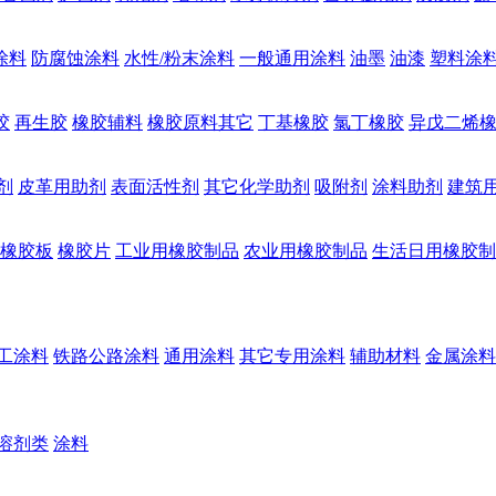
涂料
防腐蚀涂料
水性/粉末涂料
一般通用涂料
油墨
油漆
塑料涂
胶
再生胶
橡胶辅料
橡胶原料其它
丁基橡胶
氯丁橡胶
异戊二烯
剂
皮革用助剂
表面活性剂
其它化学助剂
吸附剂
涂料助剂
建筑
橡胶板
橡胶片
工业用橡胶制品
农业用橡胶制品
生活日用橡胶制
工涂料
铁路公路涂料
通用涂料
其它专用涂料
辅助材料
金属涂料
溶剂类
涂料