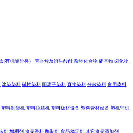
盐(有机酸盐类）
芳香烃及衍生酸酐
杂环化合物
硝基物
卤化物
料
冰染染料
碱性染料
阳离子染料
直接染料
分散染料
食用染料
塑料制袋机
塑料拉丝机
塑料板材设备
塑料管材设备
塑机辅机
味剂
增稠剂
食品香料
酶制剂
食品稳定剂
其它食品添加剂