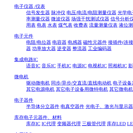
电子仪器 /仪表
信号发生器
脉冲仪
电压/电流/电阻测量仪器
光学电
率测量仪器
微波仪器
场强干扰测试仪器
信号分析
用表
电表
水表
煤气表
收费表
流量测量仪表
液位测
电子元件
电阻/电位器
电容器
电感器
磁性元器件
接插件(连接
器
功率放大器
逆变器
整流器
工业编码器
集成电路IC
语音IC
音乐IC
手机IC
电源IC
电视机IC
照相机IC
影
微电机
驱动微电机
同步/异步/交直流/直线电动机
电子设备
其它电源电机
其它电子设备用微特电机
其它微电机
电子器件
半导体分立器件
电真空器件
光电子、激光与显示器
库存电子元器件、材料
库存IC
IC代理
变频器代理
三极管代理
库存LED
L