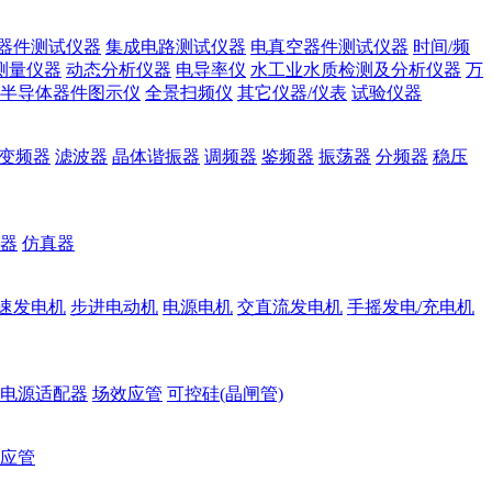
器件测试仪器
集成电路测试仪器
电真空器件测试仪器
时间/频
测量仪器
动态分析仪器
电导率仪
水工业水质检测及分析仪器
万
半导体器件图示仪
全景扫频仪
其它仪器/仪表
试验仪器
变频器
滤波器
晶体谐振器
调频器
鉴频器
振荡器
分频器
稳压
器
仿真器
速发电机
步进电动机
电源电机
交直流发电机
手摇发电/充电机
电源适配器
场效应管
可控硅(晶闸管)
应管