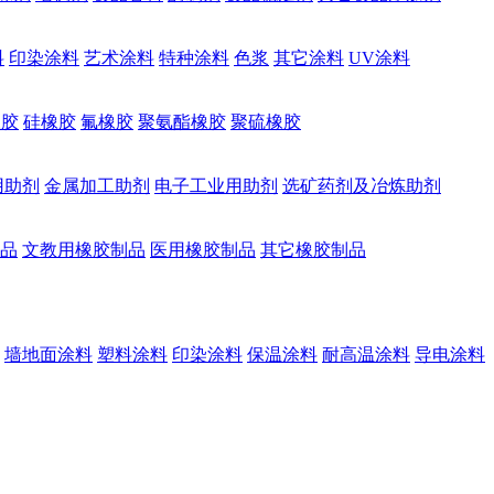
料
印染涂料
艺术涂料
特种涂料
色浆
其它涂料
UV涂料
橡胶
硅橡胶
氟橡胶
聚氨酯橡胶
聚硫橡胶
用助剂
金属加工助剂
电子工业用助剂
选矿药剂及冶炼助剂
品
文教用橡胶制品
医用橡胶制品
其它橡胶制品
墙地面涂料
塑料涂料
印染涂料
保温涂料
耐高温涂料
导电涂料