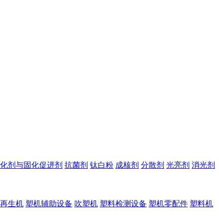
化剂与固化促进剂
抗菌剂
钛白粉
成核剂
分散剂
光亮剂
消光剂
再生机
塑机辅助设备
吹塑机
塑料检测设备
塑机零配件
塑料机