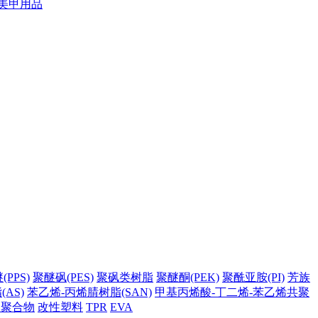
美甲用品
PPS)
聚醚砜(PES)
聚砜类树脂
聚醚酮(PEK)
聚酰亚胺(PI)
芳族
AS)
苯乙烯-丙烯腈树脂(SAN)
甲基丙烯酸-丁二烯-苯乙烯共聚
它聚合物
改性塑料
TPR
EVA