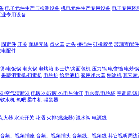
备
电子元件生产与检测设备
机电元件生产专用设备
电子专用环
工业专用设备
固定件
开关
面板壳体
点火器
灶头
接插件
硅橡胶类
玻璃零配件
家电配件
煲/电饭锅
电火锅
电烤箱
多士炉/烤面包机
压力锅
电饼铛
电炒锅
果蔬消毒机/扫毒机
电热炉
给皂液机
家用净水器
刨冰机
其它厨
器/空气清新器
电暖器/取暖器/电热油汀
电水壶/电热杯
空调扇/暖
软水机
氧吧
柔巾机
驱鼠器
点火器
水流开关
花洒
火排(燃烧器)
混水阀
电源线
音频、视频插座
音频、视频插头
音频线、视频线
其它视听周边