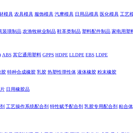
材模具
农具模具
服饰模具
汽摩模具
日用品模具
医化模具
工艺
筑装璜制品
农渔牧林业制品
鞋革类制品
塑料配件制品
家电用塑
)
ABS
其它通用塑料
GPPS
HDPE
LLDPE
EBS
LDPE
橡胶
特种合成橡胶
乳胶
热塑性弹性体
液体橡胶
粉末橡胶
片
日用橡胶品
剂
工艺操作系统配合剂
特性赋予配合剂
乳胶专用配合剂
粘合体