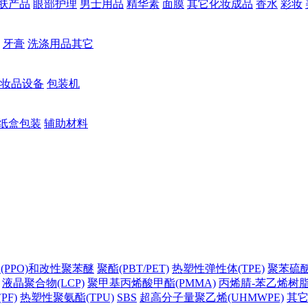
肤产品
眼部护理
男士用品
精华素
面膜
其它化妆成品
香水
彩妆
牙膏
洗涤用品其它
妆品设备
包装机
纸盒包装
辅助材料
(PPO)和改性聚苯醚
聚酯(PBT/PET)
热塑性弹性体(TPE)
聚苯硫醚(
液晶聚合物(LCP)
聚甲基丙烯酸甲酯(PMMA)
丙烯腈-苯乙烯树脂(
PF)
热塑性聚氨酯(TPU)
SBS
超高分子量聚乙烯(UHMWPE)
其