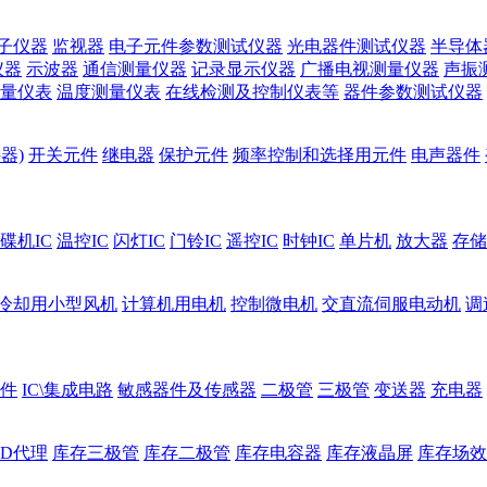
子仪器
监视器
电子元件参数测试仪器
光电器件测试仪器
半导体
仪器
示波器
通信测量仪器
记录显示仪器
广播电视测量仪器
声振
量仪表
温度测量仪表
在线检测及控制仪表等
器件参数测试仪器
器)
开关元件
继电器
保护元件
频率控制和选择用元件
电声器件
碟机IC
温控IC
闪灯IC
门铃IC
遥控IC
时钟IC
单片机
放大器
存储
冷却用小型风机
计算机用电机
控制微电机
交直流伺服电动机
调
件
IC\集成电路
敏感器件及传感器
二极管
三极管
变送器
充电器
ED代理
库存三极管
库存二极管
库存电容器
库存液晶屏
库存场效