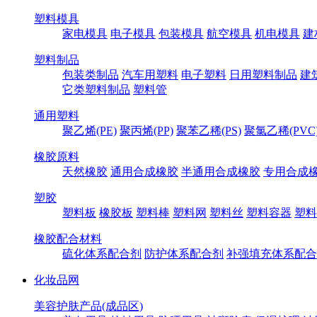
塑料模具
家电模具
电子模具
包装模具
航空模具
机电模具
建
塑料制品
包装类制品
汽车用塑料
电子塑料
日用塑料制品
建
它类塑料制品
塑料管
通用塑料
聚乙烯(PE)
聚丙烯(PP)
聚苯乙稀(PS)
聚氯乙稀(PVC
橡胶原料
天然橡胶
通用合成橡胶
半通用合成橡胶
专用合成
塑胶
塑料板
橡胶板
塑料棒
塑料网
塑料丝
塑料容器
塑料
橡胶配合材料
硫化体系配合剂
防护体系配合剂
补强填充体系配合
化妆品网
美容护肤产品(成品区)