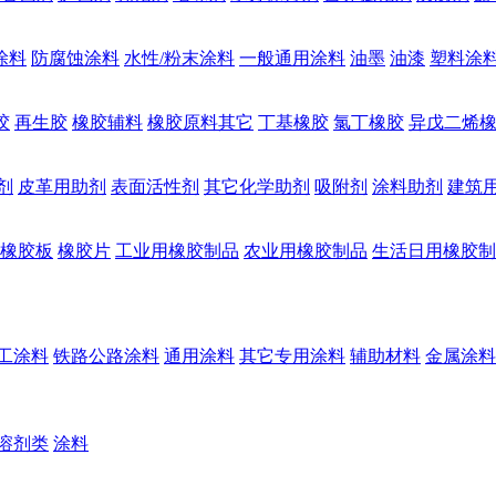
涂料
防腐蚀涂料
水性/粉末涂料
一般通用涂料
油墨
油漆
塑料涂
胶
再生胶
橡胶辅料
橡胶原料其它
丁基橡胶
氯丁橡胶
异戊二烯
剂
皮革用助剂
表面活性剂
其它化学助剂
吸附剂
涂料助剂
建筑
橡胶板
橡胶片
工业用橡胶制品
农业用橡胶制品
生活日用橡胶制
工涂料
铁路公路涂料
通用涂料
其它专用涂料
辅助材料
金属涂料
溶剂类
涂料