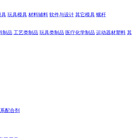
模具
玩具模具
材料辅料
软件与设计
其它模具
螺杆
料制品
工艺类制品
玩具类制品
医疗化学制品
运动器材塑料
其
系配合剂