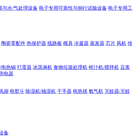
境与水/气处理设备
电子专用可靠性与例行试验设备
电子专用工
陶瓷零配件
热保护器
线路板
模具
冷凝器
蒸发器
芯片
风机
传
/电热锅
打蛋器
冰淇淋机
食物垃圾处理机
榨汁机/搅拌机
豆浆
房电器
风扇
电熨斗
除湿机/抽湿机
干手器
电热毯
氧气机
灭蚊器/灭蚊
设备