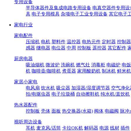
专用设备
半导体器件及集成电路专用设备
电真空器件专用设
具
电子专用模具
杂项电子工业专用设备
其它电子
家电行业
家电配件
压缩机
电机
塑料件
温控器
电热元件
定时器
控制器
感器
继电器
电位器
中周
控制板
遥控器
其它配件
厨房电器
吸油烟机
微波炉
洗碗机
燃气灶
消毒柜
电磁炉
电饭
机
咖啡壶/咖啡机
煮蛋器
家用酸奶机
制冰机
鲜米机
家居小家电
电风扇
饮水机
吸尘器
加湿器/湿度调节器
空气净化
拍/电驱虫器
电子垃圾桶
自动擦鞋机
纯水机/直饮机
热水器配件
控制板
壳体
面板
热交换器(水箱)
阀体
电磁阀
脉冲
视听周边设备
耳机
麦克风/话筒
卡拉OK机
解码器
电源
线材
插件