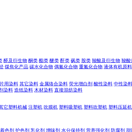
类
醛及衍生物
酮类
酯类
醚类
酐类
砜类
胺类
羧酸及衍生物
羧酸
烃
煤焦化产品
碳水化合物
偶氮化合物
重氮化合物
液体有机原料
片用染料
其它染料
金属络合染料
荧光增白剂
酸性染料
中性染
剂染料
造纸染料
木材染料
直接混纺染料
其它塑料机械
注塑机
吹膜机
塑料吸塑机
塑料吹塑机
塑料压延机
着色剂
护色剂
乳化剂
增味剂
水分保持剂
营养强化剂
防腐剂
甜