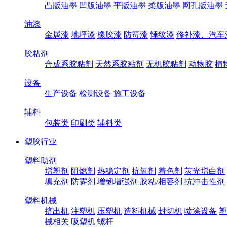
凸版油墨
凹版油墨
平版油墨
柔版油墨
网孔版油墨
油漆
金属漆
地坪漆
橡胶漆
防霉漆
锤纹漆
修补漆、汽车
胶粘剂
合成系胶粘剂
天然系胶粘剂
无机胶粘剂
动物胶
植
设备
生产设备
检测设备
施工设备
辅料
包装类
印刷类
辅料类
塑胶行业
塑料助剂
增塑剂
阻燃剂
热稳定剂
抗氧剂
着色剂
荧光增白剂
填充剂
防雾剂
增韧增强剂
胶粘/相容剂
抗冲击性剂
塑料机械
挤出机
注塑机
压塑机
造料机械
封切机
喷涂设备
塑
械相关
吸塑机
螺杆