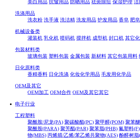
美白用品
抗皱用品
防晒用品
祛斑除痘
保湿护理
洁
洗涤用品
洗衣粉
洗手液
洗洁精
洗发用品
护发用品
香皂
肥皂
机械设备类
灌装机
乳化机
喷码机
搅拌机
成型机
封口机
其它化
包装材料类
玻璃包装
塑料包装
金属包装
新材料
其它包装用料
日化原料类
香精香料
日化洗涤
化妆化学用品
毛发用化学品
OEM及其它
OEM加工
OEM合作
OEM及其它其它
电子行业
工程塑料
聚酰胺/尼龙(PA)
聚碳酸酯(PC)
聚甲醛(POM)
聚苯醚
聚酰胺(PARA)
聚芳酯(PAR)
聚苯脂(PHB)
氟塑料(F)
物(MBS)
丙烯腈/乙烯/苯乙烯共聚物(AES)
酚醛树脂(