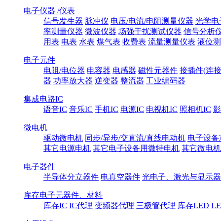
电子仪器 /仪表
信号发生器
脉冲仪
电压/电流/电阻测量仪器
光学电
率测量仪器
微波仪器
场强干扰测试仪器
信号分析
用表
电表
水表
煤气表
收费表
流量测量仪表
液位测
电子元件
电阻/电位器
电容器
电感器
磁性元器件
接插件(连接
器
功率放大器
逆变器
整流器
工业编码器
集成电路IC
语音IC
音乐IC
手机IC
电源IC
电视机IC
照相机IC
影
微电机
驱动微电机
同步/异步/交直流/直线电动机
电子设备
其它电源电机
其它电子设备用微特电机
其它微电机
电子器件
半导体分立器件
电真空器件
光电子、激光与显示器
库存电子元器件、材料
库存IC
IC代理
变频器代理
三极管代理
库存LED
L