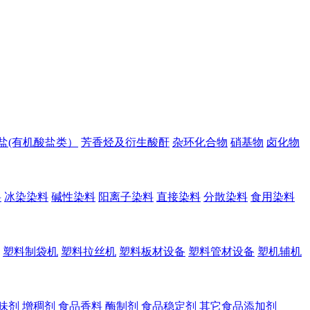
盐(有机酸盐类）
芳香烃及衍生酸酐
杂环化合物
硝基物
卤化物
料
冰染染料
碱性染料
阳离子染料
直接染料
分散染料
食用染料
塑料制袋机
塑料拉丝机
塑料板材设备
塑料管材设备
塑机辅机
味剂
增稠剂
食品香料
酶制剂
食品稳定剂
其它食品添加剂