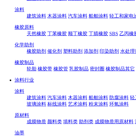
涂料
建筑涂料
木器涂料
汽车涂料
船舶涂料
轻工和家电
橡胶原料
天然橡胶
丁苯橡胶
顺丁橡胶
丁腈橡胶
SBS
乙丙橡
化学助剂
橡胶助剂
催化剂
塑料助剂
添加剂
印染助剂
水处理
橡胶制品
轮胎
橡胶带
橡胶管
乳胶制品
密封圈
橡胶制品其它
涂料行业
涂料
建筑涂料
汽车涂料
木器涂料
船舶涂料
防腐涂料
轻
玻璃涂料
标线涂料
艺术涂料
粉末涂料
环氧涂料
原材料
成膜物质
颜料类
填料类
助剂类
成膜物质用原材料
油墨