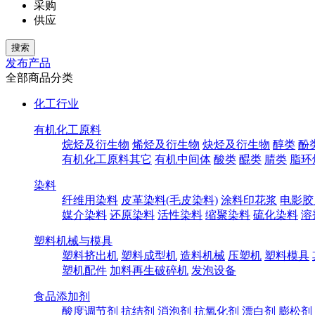
采购
供应
发布产品
全部商品分类
化工行业
有机化工原料
烷烃及衍生物
烯烃及衍生物
炔烃及衍生物
醇类
酚
有机化工原料其它
有机中间体
酸类
醌类
腈类
脂环
染料
纤维用染料
皮革染料(毛皮染料)
涂料印花浆
电影胶
媒介染料
还原染料
活性染料
缩聚染料
硫化染料
溶
塑料机械与模具
塑料挤出机
塑料成型机
造料机械
压塑机
塑料模具
塑机配件
加料再生破碎机
发泡设备
食品添加剂
酸度调节剂
抗结剂
消泡剂
抗氧化剂
漂白剂
膨松剂