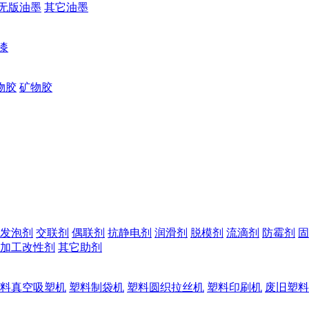
无版油墨
其它油墨
漆
物胶
矿物胶
发泡剂
交联剂
偶联剂
抗静电剂
润滑剂
脱模剂
流滴剂
防霉剂
固
加工改性剂
其它助剂
料真空吸塑机
塑料制袋机
塑料圆织拉丝机
塑料印刷机
废旧塑料