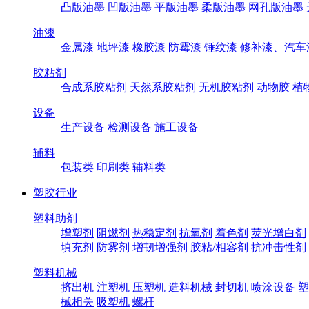
凸版油墨
凹版油墨
平版油墨
柔版油墨
网孔版油墨
油漆
金属漆
地坪漆
橡胶漆
防霉漆
锤纹漆
修补漆、汽车
胶粘剂
合成系胶粘剂
天然系胶粘剂
无机胶粘剂
动物胶
植
设备
生产设备
检测设备
施工设备
辅料
包装类
印刷类
辅料类
塑胶行业
塑料助剂
增塑剂
阻燃剂
热稳定剂
抗氧剂
着色剂
荧光增白剂
填充剂
防雾剂
增韧增强剂
胶粘/相容剂
抗冲击性剂
塑料机械
挤出机
注塑机
压塑机
造料机械
封切机
喷涂设备
塑
械相关
吸塑机
螺杆