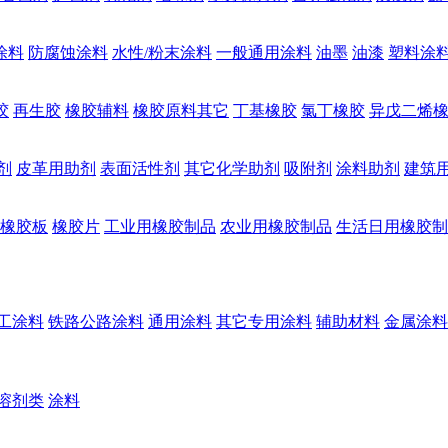
涂料
防腐蚀涂料
水性/粉末涂料
一般通用涂料
油墨
油漆
塑料涂
胶
再生胶
橡胶辅料
橡胶原料其它
丁基橡胶
氯丁橡胶
异戊二烯
剂
皮革用助剂
表面活性剂
其它化学助剂
吸附剂
涂料助剂
建筑
橡胶板
橡胶片
工业用橡胶制品
农业用橡胶制品
生活日用橡胶制
工涂料
铁路公路涂料
通用涂料
其它专用涂料
辅助材料
金属涂料
溶剂类
涂料