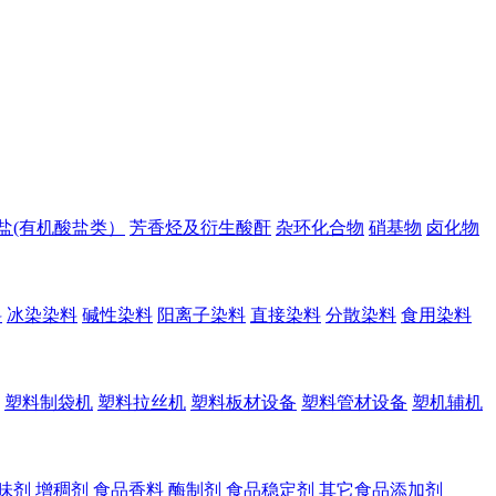
盐(有机酸盐类）
芳香烃及衍生酸酐
杂环化合物
硝基物
卤化物
料
冰染染料
碱性染料
阳离子染料
直接染料
分散染料
食用染料
塑料制袋机
塑料拉丝机
塑料板材设备
塑料管材设备
塑机辅机
味剂
增稠剂
食品香料
酶制剂
食品稳定剂
其它食品添加剂