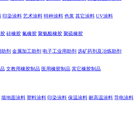
料
印染涂料
艺术涂料
特种涂料
色浆
其它涂料
UV涂料
橡胶
硅橡胶
氟橡胶
聚氨酯橡胶
聚硫橡胶
用助剂
金属加工助剂
电子工业用助剂
选矿药剂及冶炼助剂
品
文教用橡胶制品
医用橡胶制品
其它橡胶制品
墙地面涂料
塑料涂料
印染涂料
保温涂料
耐高温涂料
导电涂料