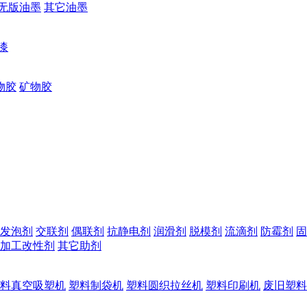
无版油墨
其它油墨
漆
物胶
矿物胶
发泡剂
交联剂
偶联剂
抗静电剂
润滑剂
脱模剂
流滴剂
防霉剂
固
加工改性剂
其它助剂
料真空吸塑机
塑料制袋机
塑料圆织拉丝机
塑料印刷机
废旧塑料