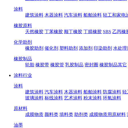
涂料
建筑涂料
木器涂料
汽车涂料
船舶涂料
轻工和家电
橡胶原料
天然橡胶
丁苯橡胶
顺丁橡胶
丁腈橡胶
SBS
乙丙橡
化学助剂
橡胶助剂
催化剂
塑料助剂
添加剂
印染助剂
水处理
橡胶制品
轮胎
橡胶带
橡胶管
乳胶制品
密封圈
橡胶制品其它
涂料行业
涂料
建筑涂料
汽车涂料
木器涂料
船舶涂料
防腐涂料
轻
玻璃涂料
标线涂料
艺术涂料
粉末涂料
环氧涂料
原材料
成膜物质
颜料类
填料类
助剂类
成膜物质用原材料
油墨