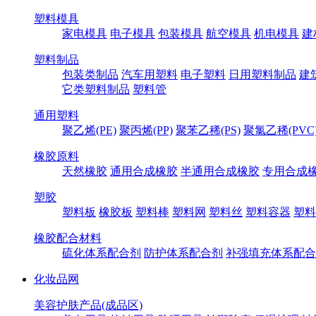
塑料模具
家电模具
电子模具
包装模具
航空模具
机电模具
建
塑料制品
包装类制品
汽车用塑料
电子塑料
日用塑料制品
建
它类塑料制品
塑料管
通用塑料
聚乙烯(PE)
聚丙烯(PP)
聚苯乙稀(PS)
聚氯乙稀(PVC
橡胶原料
天然橡胶
通用合成橡胶
半通用合成橡胶
专用合成
塑胶
塑料板
橡胶板
塑料棒
塑料网
塑料丝
塑料容器
塑料
橡胶配合材料
硫化体系配合剂
防护体系配合剂
补强填充体系配合
化妆品网
美容护肤产品(成品区)