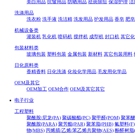
美白用品
抗皱用品
防晒用品
祛斑除痘
保湿护理
洁
洗涤用品
洗衣粉
洗手液
洗洁精
洗发用品
护发用品
香皂
肥皂
机械设备类
灌装机
乳化机
喷码机
搅拌机
成型机
封口机
其它化
包装材料类
玻璃包装
塑料包装
金属包装
新材料
其它包装用料
日化原料类
香精香料
日化洗涤
化妆化学用品
毛发用化学品
OEM及其它
OEM加工
OEM合作
OEM及其它其它
电子行业
工程塑料
聚酰胺/尼龙(PA)
聚碳酸酯(PC)
聚甲醛(POM)
聚苯醚
聚酰胺(PARA)
聚芳酯(PAR)
聚苯脂(PHB)
氟塑料(F)
物(MBS)
丙烯腈/乙烯/苯乙烯共聚物(AES)
酚醛树脂(