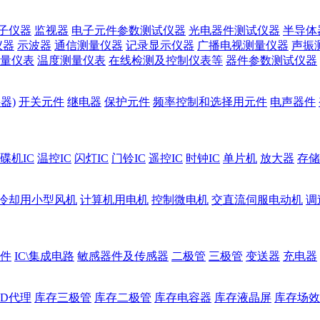
子仪器
监视器
电子元件参数测试仪器
光电器件测试仪器
半导体
仪器
示波器
通信测量仪器
记录显示仪器
广播电视测量仪器
声振
量仪表
温度测量仪表
在线检测及控制仪表等
器件参数测试仪器
器)
开关元件
继电器
保护元件
频率控制和选择用元件
电声器件
碟机IC
温控IC
闪灯IC
门铃IC
遥控IC
时钟IC
单片机
放大器
存储
冷却用小型风机
计算机用电机
控制微电机
交直流伺服电动机
调
件
IC\集成电路
敏感器件及传感器
二极管
三极管
变送器
充电器
ED代理
库存三极管
库存二极管
库存电容器
库存液晶屏
库存场效