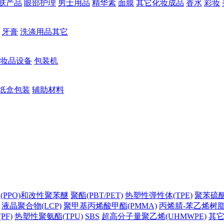
肤产品
眼部护理
男士用品
精华素
面膜
其它化妆成品
香水
彩妆
牙膏
洗涤用品其它
妆品设备
包装机
纸盒包装
辅助材料
(PPO)和改性聚苯醚
聚酯(PBT/PET)
热塑性弹性体(TPE)
聚苯硫醚(
液晶聚合物(LCP)
聚甲基丙烯酸甲酯(PMMA)
丙烯腈-苯乙烯树脂(
PF)
热塑性聚氨酯(TPU)
SBS
超高分子量聚乙烯(UHMWPE)
其