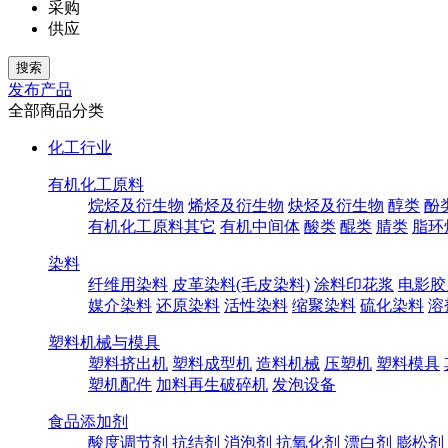
采购
供应
发布产品
全部商品分类
化工行业
有机化工原料
烷烃及衍生物
烯烃及衍生物
炔烃及衍生物
醇类
酚
有机化工原料其它
有机中间体
酸类
醌类
腈类
脂环
染料
纤维用染料
皮革染料(毛皮染料)
涂料印花浆
电影胶
媒介染料
还原染料
活性染料
缩聚染料
硫化染料
溶
塑料机械与模具
塑料挤出机
塑料成型机
造料机械
压塑机
塑料模具
塑机配件
加料再生破碎机
发泡设备
食品添加剂
酸度调节剂
抗结剂
消泡剂
抗氧化剂
漂白剂
膨松剂