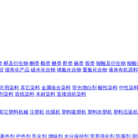
类
醛及衍生物
酮类
酯类
醚类
酐类
砜类
胺类
羧酸及衍生物
羧酸
烃
煤焦化产品
碳水化合物
偶氮化合物
重氮化合物
液体有机原料
片用染料
其它染料
金属络合染料
荧光增白剂
酸性染料
中性染
剂染料
造纸染料
木材染料
直接混纺染料
其它塑料机械
注塑机
吹膜机
塑料吸塑机
塑料吹塑机
塑料压延机
着色剂
护色剂
乳化剂
增味剂
水分保持剂
营养强化剂
防腐剂
甜