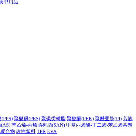
美甲用品
PPS)
聚醚砜(PES)
聚砜类树脂
聚醚酮(PEK)
聚酰亚胺(PI)
芳族
AS)
苯乙烯-丙烯腈树脂(SAN)
甲基丙烯酸-丁二烯-苯乙烯共聚
它聚合物
改性塑料
TPR
EVA