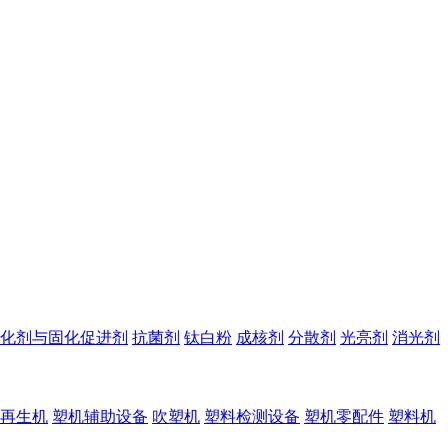
化剂与固化促进剂
抗菌剂
钛白粉
成核剂
分散剂
光亮剂
消光剂
再生机
塑机辅助设备
吹塑机
塑料检测设备
塑机零配件
塑料机