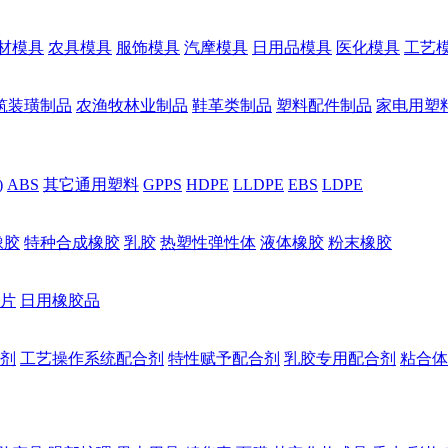
材模具
农具模具
服饰模具
汽摩模具
日用品模具
医化模具
工艺
筑装璜制品
农渔牧林业制品
鞋革类制品
塑料配件制品
家电用塑
)
ABS
其它通用塑料
GPPS
HDPE
LLDPE
EBS
LDPE
橡胶
特种合成橡胶
乳胶
热塑性弹性体
液体橡胶
粉末橡胶
片
日用橡胶品
剂
工艺操作系统配合剂
特性赋予配合剂
乳胶专用配合剂
粘合体