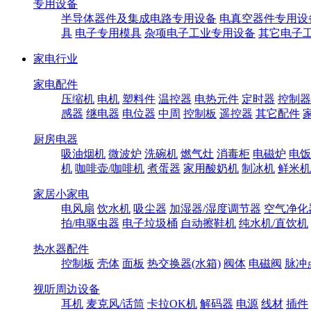
专用设备
半导体器件及集成电路专用设备
电真空器件专用设
具
电子专用模具
杂项电子工业专用设备
其它电子
家电行业
家电配件
压缩机
电机
塑料件
温控器
电热元件
定时器
控制器
感器
继电器
电位器
中周
控制板
遥控器
其它配件
厨房电器
吸油烟机
微波炉
洗碗机
燃气灶
消毒柜
电磁炉
电饭
机
咖啡壶/咖啡机
煮蛋器
家用酸奶机
制冰机
鲜米机
家居小家电
电风扇
饮水机
吸尘器
加湿器/湿度调节器
空气净化
拍/电驱虫器
电子垃圾桶
自动擦鞋机
纯水机/直饮机
热水器配件
控制板
壳体
面板
热交换器(水箱)
阀体
电磁阀
脉冲
视听周边设备
耳机
麦克风/话筒
卡拉OK机
解码器
电源
线材
插件