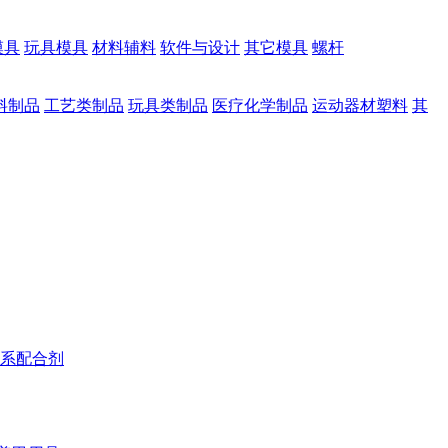
模具
玩具模具
材料辅料
软件与设计
其它模具
螺杆
料制品
工艺类制品
玩具类制品
医疗化学制品
运动器材塑料
其
系配合剂