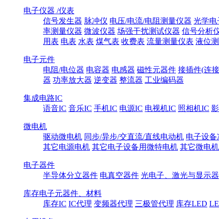
电子仪器 /仪表
信号发生器
脉冲仪
电压/电流/电阻测量仪器
光学电
率测量仪器
微波仪器
场强干扰测试仪器
信号分析
用表
电表
水表
煤气表
收费表
流量测量仪表
液位测
电子元件
电阻/电位器
电容器
电感器
磁性元器件
接插件(连接
器
功率放大器
逆变器
整流器
工业编码器
集成电路IC
语音IC
音乐IC
手机IC
电源IC
电视机IC
照相机IC
影
微电机
驱动微电机
同步/异步/交直流/直线电动机
电子设备
其它电源电机
其它电子设备用微特电机
其它微电机
电子器件
半导体分立器件
电真空器件
光电子、激光与显示器
库存电子元器件、材料
库存IC
IC代理
变频器代理
三极管代理
库存LED
L