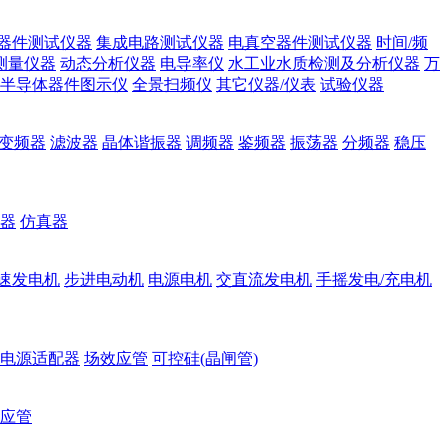
器件测试仪器
集成电路测试仪器
电真空器件测试仪器
时间/频
测量仪器
动态分析仪器
电导率仪
水工业水质检测及分析仪器
万
半导体器件图示仪
全景扫频仪
其它仪器/仪表
试验仪器
变频器
滤波器
晶体谐振器
调频器
鉴频器
振荡器
分频器
稳压
器
仿真器
速发电机
步进电动机
电源电机
交直流发电机
手摇发电/充电机
电源适配器
场效应管
可控硅(晶闸管)
应管