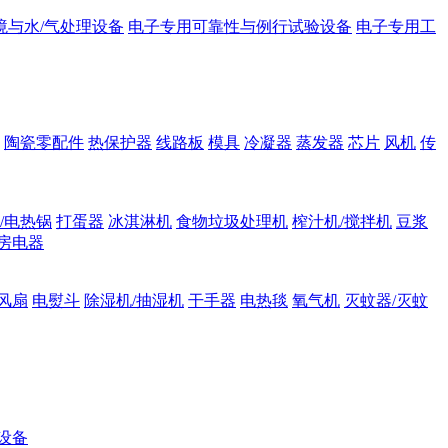
境与水/气处理设备
电子专用可靠性与例行试验设备
电子专用工
陶瓷零配件
热保护器
线路板
模具
冷凝器
蒸发器
芯片
风机
传
/电热锅
打蛋器
冰淇淋机
食物垃圾处理机
榨汁机/搅拌机
豆浆
房电器
风扇
电熨斗
除湿机/抽湿机
干手器
电热毯
氧气机
灭蚊器/灭蚊
设备