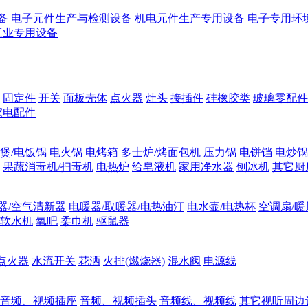
备
电子元件生产与检测设备
机电元件生产专用设备
电子专用环
工业专用设备
固定件
开关
面板壳体
点火器
灶头
接插件
硅橡胶类
玻璃零配件
家电配件
煲/电饭锅
电火锅
电烤箱
多士炉/烤面包机
压力锅
电饼铛
电炒锅
果蔬消毒机/扫毒机
电热炉
给皂液机
家用净水器
刨冰机
其它厨
器/空气清新器
电暖器/取暖器/电热油汀
电水壶/电热杯
空调扇/暖
软水机
氧吧
柔巾机
驱鼠器
点火器
水流开关
花洒
火排(燃烧器)
混水阀
电源线
音频、视频插座
音频、视频插头
音频线、视频线
其它视听周边