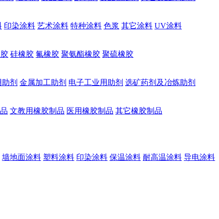
料
印染涂料
艺术涂料
特种涂料
色浆
其它涂料
UV涂料
橡胶
硅橡胶
氟橡胶
聚氨酯橡胶
聚硫橡胶
用助剂
金属加工助剂
电子工业用助剂
选矿药剂及冶炼助剂
品
文教用橡胶制品
医用橡胶制品
其它橡胶制品
墙地面涂料
塑料涂料
印染涂料
保温涂料
耐高温涂料
导电涂料