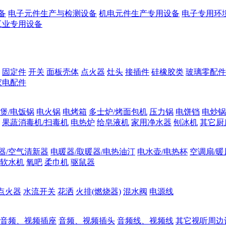
备
电子元件生产与检测设备
机电元件生产专用设备
电子专用环
工业专用设备
固定件
开关
面板壳体
点火器
灶头
接插件
硅橡胶类
玻璃零配件
家电配件
煲/电饭锅
电火锅
电烤箱
多士炉/烤面包机
压力锅
电饼铛
电炒锅
果蔬消毒机/扫毒机
电热炉
给皂液机
家用净水器
刨冰机
其它厨
器/空气清新器
电暖器/取暖器/电热油汀
电水壶/电热杯
空调扇/暖
软水机
氧吧
柔巾机
驱鼠器
点火器
水流开关
花洒
火排(燃烧器)
混水阀
电源线
音频、视频插座
音频、视频插头
音频线、视频线
其它视听周边