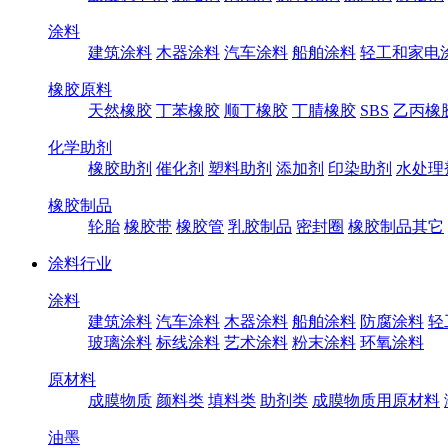
涂料
建筑涂料
木器涂料
汽车涂料
船舶涂料
轻工和家电
橡胶原料
天然橡胶
丁苯橡胶
顺丁橡胶
丁腈橡胶
SBS
乙丙橡
化学助剂
橡胶助剂
催化剂
塑料助剂
添加剂
印染助剂
水处理
橡胶制品
轮胎
橡胶带
橡胶管
乳胶制品
密封圈
橡胶制品其它
涂料行业
涂料
建筑涂料
汽车涂料
木器涂料
船舶涂料
防腐涂料
轻
玻璃涂料
标线涂料
艺术涂料
粉末涂料
环氧涂料
原材料
成膜物质
颜料类
填料类
助剂类
成膜物质用原材料
油墨