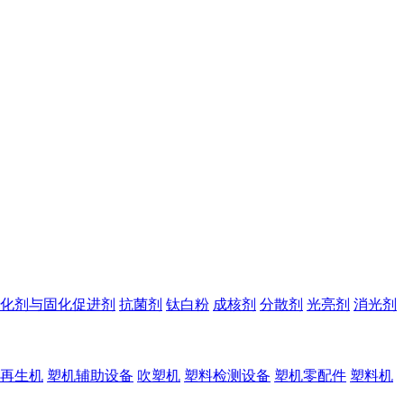
化剂与固化促进剂
抗菌剂
钛白粉
成核剂
分散剂
光亮剂
消光剂
再生机
塑机辅助设备
吹塑机
塑料检测设备
塑机零配件
塑料机