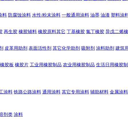
涂料
防腐蚀涂料
水性/粉末涂料
一般通用涂料
油墨
油漆
塑料涂
胶
再生胶
橡胶辅料
橡胶原料其它
丁基橡胶
氯丁橡胶
异戊二烯
剂
皮革用助剂
表面活性剂
其它化学助剂
吸附剂
涂料助剂
建筑
橡胶板
橡胶片
工业用橡胶制品
农业用橡胶制品
生活日用橡胶制
工涂料
铁路公路涂料
通用涂料
其它专用涂料
辅助材料
金属涂料
溶剂类
涂料