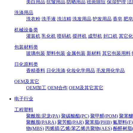
美白用品
抗皱用品
防晒用品
祛斑除痘
保湿护理
洁
洗涤用品
洗衣粉
洗手液
洗洁精
洗发用品
护发用品
香皂
肥皂
机械设备类
灌装机
乳化机
喷码机
搅拌机
成型机
封口机
其它化
包装材料类
玻璃包装
塑料包装
金属包装
新材料
其它包装用料
日化原料类
香精香料
日化洗涤
化妆化学用品
毛发用化学品
OEM及其它
OEM加工
OEM合作
OEM及其它其它
电子行业
工程塑料
聚酰胺/尼龙(PA)
聚碳酸酯(PC)
聚甲醛(POM)
聚苯醚
聚酰胺(PARA)
聚芳酯(PAR)
聚苯脂(PHB)
氟塑料(F)
物(MBS)
丙烯腈/乙烯/苯乙烯共聚物(AES)
酚醛树脂(