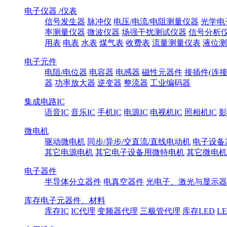
电子仪器 /仪表
信号发生器
脉冲仪
电压/电流/电阻测量仪器
光学电
率测量仪器
微波仪器
场强干扰测试仪器
信号分析
用表
电表
水表
煤气表
收费表
流量测量仪表
液位测
电子元件
电阻/电位器
电容器
电感器
磁性元器件
接插件(连接
器
功率放大器
逆变器
整流器
工业编码器
集成电路IC
语音IC
音乐IC
手机IC
电源IC
电视机IC
照相机IC
影
微电机
驱动微电机
同步/异步/交直流/直线电动机
电子设备
其它电源电机
其它电子设备用微特电机
其它微电机
电子器件
半导体分立器件
电真空器件
光电子、激光与显示器
库存电子元器件、材料
库存IC
IC代理
变频器代理
三极管代理
库存LED
L