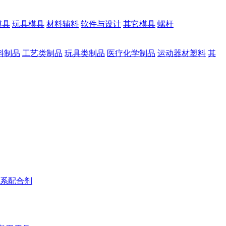
模具
玩具模具
材料辅料
软件与设计
其它模具
螺杆
料制品
工艺类制品
玩具类制品
医疗化学制品
运动器材塑料
其
系配合剂