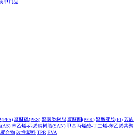
美甲用品
PPS)
聚醚砜(PES)
聚砜类树脂
聚醚酮(PEK)
聚酰亚胺(PI)
芳族
AS)
苯乙烯-丙烯腈树脂(SAN)
甲基丙烯酸-丁二烯-苯乙烯共聚
它聚合物
改性塑料
TPR
EVA