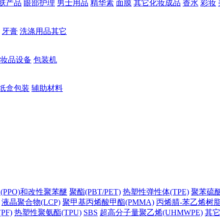
肤产品
眼部护理
男士用品
精华素
面膜
其它化妆成品
香水
彩妆
牙膏
洗涤用品其它
妆品设备
包装机
纸盒包装
辅助材料
(PPO)和改性聚苯醚
聚酯(PBT/PET)
热塑性弹性体(TPE)
聚苯硫醚(
液晶聚合物(LCP)
聚甲基丙烯酸甲酯(PMMA)
丙烯腈-苯乙烯树脂(
PF)
热塑性聚氨酯(TPU)
SBS
超高分子量聚乙烯(UHMWPE)
其