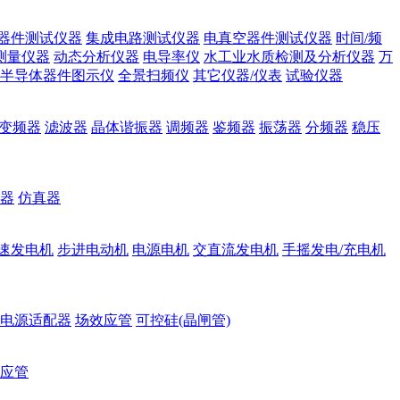
器件测试仪器
集成电路测试仪器
电真空器件测试仪器
时间/频
测量仪器
动态分析仪器
电导率仪
水工业水质检测及分析仪器
万
半导体器件图示仪
全景扫频仪
其它仪器/仪表
试验仪器
变频器
滤波器
晶体谐振器
调频器
鉴频器
振荡器
分频器
稳压
器
仿真器
速发电机
步进电动机
电源电机
交直流发电机
手摇发电/充电机
电源适配器
场效应管
可控硅(晶闸管)
应管