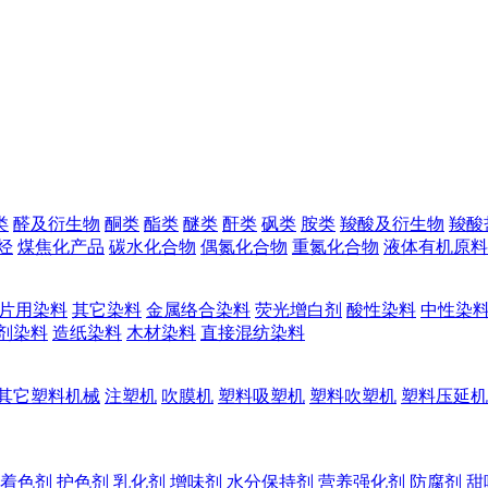
类
醛及衍生物
酮类
酯类
醚类
酐类
砜类
胺类
羧酸及衍生物
羧酸
烃
煤焦化产品
碳水化合物
偶氮化合物
重氮化合物
液体有机原料
片用染料
其它染料
金属络合染料
荧光增白剂
酸性染料
中性染
剂染料
造纸染料
木材染料
直接混纺染料
其它塑料机械
注塑机
吹膜机
塑料吸塑机
塑料吹塑机
塑料压延机
着色剂
护色剂
乳化剂
增味剂
水分保持剂
营养强化剂
防腐剂
甜