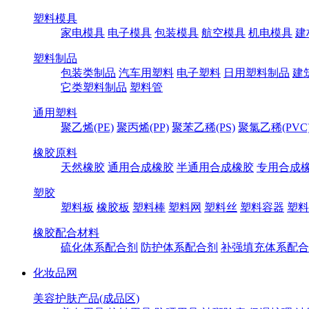
塑料模具
家电模具
电子模具
包装模具
航空模具
机电模具
建
塑料制品
包装类制品
汽车用塑料
电子塑料
日用塑料制品
建
它类塑料制品
塑料管
通用塑料
聚乙烯(PE)
聚丙烯(PP)
聚苯乙稀(PS)
聚氯乙稀(PVC
橡胶原料
天然橡胶
通用合成橡胶
半通用合成橡胶
专用合成
塑胶
塑料板
橡胶板
塑料棒
塑料网
塑料丝
塑料容器
塑料
橡胶配合材料
硫化体系配合剂
防护体系配合剂
补强填充体系配合
化妆品网
美容护肤产品(成品区)