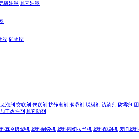
无版油墨
其它油墨
漆
物胶
矿物胶
发泡剂
交联剂
偶联剂
抗静电剂
润滑剂
脱模剂
流滴剂
防霉剂
固
加工改性剂
其它助剂
料真空吸塑机
塑料制袋机
塑料圆织拉丝机
塑料印刷机
废旧塑料