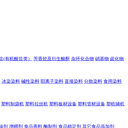
盐(有机酸盐类）
芳香烃及衍生酸酐
杂环化合物
硝基物
卤化物
料
冰染染料
碱性染料
阳离子染料
直接染料
分散染料
食用染料
塑料制袋机
塑料拉丝机
塑料板材设备
塑料管材设备
塑机辅机
味剂
增稠剂
食品香料
酶制剂
食品稳定剂
其它食品添加剂