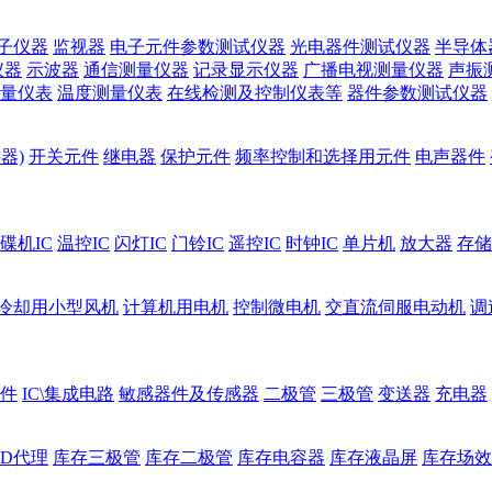
子仪器
监视器
电子元件参数测试仪器
光电器件测试仪器
半导体
仪器
示波器
通信测量仪器
记录显示仪器
广播电视测量仪器
声振
量仪表
温度测量仪表
在线检测及控制仪表等
器件参数测试仪器
器)
开关元件
继电器
保护元件
频率控制和选择用元件
电声器件
碟机IC
温控IC
闪灯IC
门铃IC
遥控IC
时钟IC
单片机
放大器
存储
冷却用小型风机
计算机用电机
控制微电机
交直流伺服电动机
调
件
IC\集成电路
敏感器件及传感器
二极管
三极管
变送器
充电器
ED代理
库存三极管
库存二极管
库存电容器
库存液晶屏
库存场效