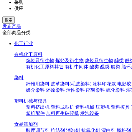
采购
供应
发布产品
全部商品分类
化工行业
有机化工原料
烷烃及衍生物
烯烃及衍生物
炔烃及衍生物
醇类
酚
有机化工原料其它
有机中间体
酸类
醌类
腈类
脂环
染料
纤维用染料
皮革染料(毛皮染料)
涂料印花浆
电影胶
媒介染料
还原染料
活性染料
缩聚染料
硫化染料
溶
塑料机械与模具
塑料挤出机
塑料成型机
造料机械
压塑机
塑料模具
塑机配件
加料再生破碎机
发泡设备
食品添加剂
酸度调节剂
抗结剂
消泡剂
抗氧化剂
漂白剂
膨松剂