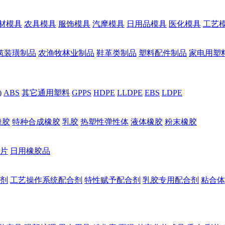
材模具
农具模具
服饰模具
汽摩模具
日用品模具
医化模具
工艺
筑装璜制品
农渔牧林业制品
鞋革类制品
塑料配件制品
家电用塑
)
ABS
其它通用塑料
GPPS
HDPE
LLDPE
EBS
LDPE
橡胶
特种合成橡胶
乳胶
热塑性弹性体
液体橡胶
粉末橡胶
片
日用橡胶品
剂
工艺操作系统配合剂
特性赋予配合剂
乳胶专用配合剂
粘合体