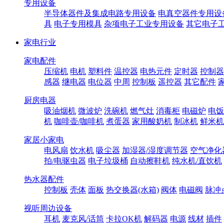
专用设备
半导体器件及集成电路专用设备
电真空器件专用设
具
电子专用模具
杂项电子工业专用设备
其它电子
家电行业
家电配件
压缩机
电机
塑料件
温控器
电热元件
定时器
控制器
感器
继电器
电位器
中周
控制板
遥控器
其它配件
厨房电器
吸油烟机
微波炉
洗碗机
燃气灶
消毒柜
电磁炉
电饭
机
咖啡壶/咖啡机
煮蛋器
家用酸奶机
制冰机
鲜米机
家居小家电
电风扇
饮水机
吸尘器
加湿器/湿度调节器
空气净化
拍/电驱虫器
电子垃圾桶
自动擦鞋机
纯水机/直饮机
热水器配件
控制板
壳体
面板
热交换器(水箱)
阀体
电磁阀
脉冲
视听周边设备
耳机
麦克风/话筒
卡拉OK机
解码器
电源
线材
插件