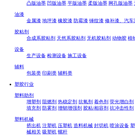
凸版油墨
凹版油墨
平版油墨
柔版油墨
网孔版油墨
油漆
金属漆
地坪漆
橡胶漆
防霉漆
锤纹漆
修补漆、汽车
胶粘剂
合成系胶粘剂
天然系胶粘剂
无机胶粘剂
动物胶
植
设备
生产设备
检测设备
施工设备
辅料
包装类
印刷类
辅料类
塑胶行业
塑料助剂
增塑剂
阻燃剂
热稳定剂
抗氧剂
着色剂
荧光增白剂
填充剂
防雾剂
增韧增强剂
胶粘/相容剂
抗冲击性剂
塑料机械
挤出机
注塑机
压塑机
造料机械
封切机
喷涂设备
塑
械相关
吸塑机
螺杆