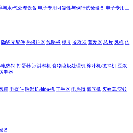
境与水/气处理设备
电子专用可靠性与例行试验设备
电子专用工
陶瓷零配件
热保护器
线路板
模具
冷凝器
蒸发器
芯片
风机
传
/电热锅
打蛋器
冰淇淋机
食物垃圾处理机
榨汁机/搅拌机
豆浆
房电器
风扇
电熨斗
除湿机/抽湿机
干手器
电热毯
氧气机
灭蚊器/灭蚊
设备