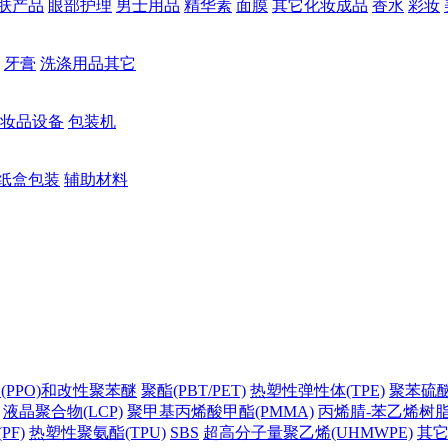
肤产品
眼部护理
男士用品
精华素
面膜
其它化妆成品
香水
彩妆
牙膏
洗涤用品其它
妆品设备
包装机
纸盒包装
辅助材料
(PPO)和改性聚苯醚
聚酯(PBT/PET)
热塑性弹性体(TPE)
聚苯硫醚(
液晶聚合物(LCP)
聚甲基丙烯酸甲酯(PMMA)
丙烯腈-苯乙烯树脂(
PF)
热塑性聚氨酯(TPU)
SBS
超高分子量聚乙烯(UHMWPE)
其