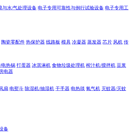
境与水/气处理设备
电子专用可靠性与例行试验设备
电子专用工
陶瓷零配件
热保护器
线路板
模具
冷凝器
蒸发器
芯片
风机
传
/电热锅
打蛋器
冰淇淋机
食物垃圾处理机
榨汁机/搅拌机
豆浆
房电器
风扇
电熨斗
除湿机/抽湿机
干手器
电热毯
氧气机
灭蚊器/灭蚊
设备