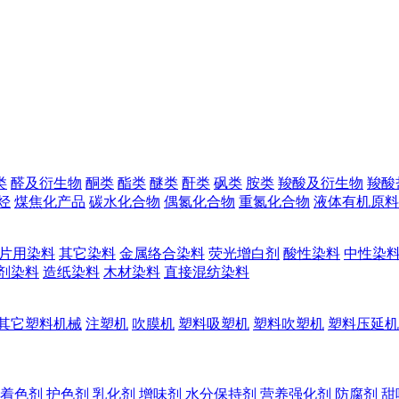
类
醛及衍生物
酮类
酯类
醚类
酐类
砜类
胺类
羧酸及衍生物
羧酸
烃
煤焦化产品
碳水化合物
偶氮化合物
重氮化合物
液体有机原料
片用染料
其它染料
金属络合染料
荧光增白剂
酸性染料
中性染
剂染料
造纸染料
木材染料
直接混纺染料
其它塑料机械
注塑机
吹膜机
塑料吸塑机
塑料吹塑机
塑料压延机
着色剂
护色剂
乳化剂
增味剂
水分保持剂
营养强化剂
防腐剂
甜