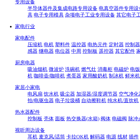
专用设备
半导体器件及集成电路专用设备
电真空器件专用设
具
电子专用模具
杂项电子工业专用设备
其它电子
家电行业
家电配件
压缩机
电机
塑料件
温控器
电热元件
定时器
控制器
感器
继电器
电位器
中周
控制板
遥控器
其它配件
厨房电器
吸油烟机
微波炉
洗碗机
燃气灶
消毒柜
电磁炉
电饭
机
咖啡壶/咖啡机
煮蛋器
家用酸奶机
制冰机
鲜米机
家居小家电
电风扇
饮水机
吸尘器
加湿器/湿度调节器
空气净化
拍/电驱虫器
电子垃圾桶
自动擦鞋机
纯水机/直饮机
热水器配件
控制板
壳体
面板
热交换器(水箱)
阀体
电磁阀
脉冲
视听周边设备
耳机
麦克风/话筒
卡拉OK机
解码器
电源
线材
插件