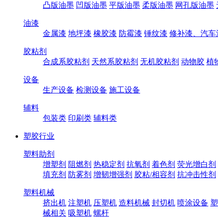
凸版油墨
凹版油墨
平版油墨
柔版油墨
网孔版油墨
油漆
金属漆
地坪漆
橡胶漆
防霉漆
锤纹漆
修补漆、汽车
胶粘剂
合成系胶粘剂
天然系胶粘剂
无机胶粘剂
动物胶
植
设备
生产设备
检测设备
施工设备
辅料
包装类
印刷类
辅料类
塑胶行业
塑料助剂
增塑剂
阻燃剂
热稳定剂
抗氧剂
着色剂
荧光增白剂
填充剂
防雾剂
增韧增强剂
胶粘/相容剂
抗冲击性剂
塑料机械
挤出机
注塑机
压塑机
造料机械
封切机
喷涂设备
塑
械相关
吸塑机
螺杆