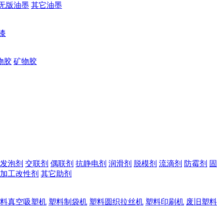
无版油墨
其它油墨
漆
物胶
矿物胶
发泡剂
交联剂
偶联剂
抗静电剂
润滑剂
脱模剂
流滴剂
防霉剂
固
加工改性剂
其它助剂
料真空吸塑机
塑料制袋机
塑料圆织拉丝机
塑料印刷机
废旧塑料