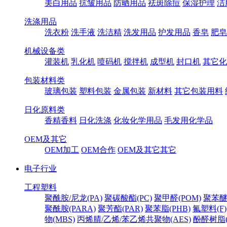
美白用品
抗皱用品
防晒用品
祛斑除痘
保湿护理
洁
洗涤用品
洗衣粉
洗手液
洗洁精
洗发用品
护发用品
香皂
肥皂
机械设备类
灌装机
乳化机
喷码机
搅拌机
成型机
封口机
其它化
包装材料类
玻璃包装
塑料包装
金属包装
新材料
其它包装用料
日化原料类
香精香料
日化洗涤
化妆化学用品
毛发用化学品
OEM及其它
OEM加工
OEM合作
OEM及其它其它
电子行业
工程塑料
聚酰胺/尼龙(PA)
聚碳酸酯(PC)
聚甲醛(POM)
聚苯醚
聚酰胺(PARA)
聚芳酯(PAR)
聚苯脂(PHB)
氟塑料(F)
物(MBS)
丙烯腈/乙烯/苯乙烯共聚物(AES)
酚醛树脂(