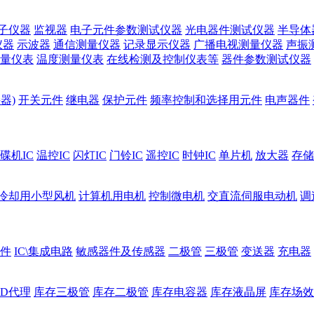
子仪器
监视器
电子元件参数测试仪器
光电器件测试仪器
半导体
仪器
示波器
通信测量仪器
记录显示仪器
广播电视测量仪器
声振
量仪表
温度测量仪表
在线检测及控制仪表等
器件参数测试仪器
器)
开关元件
继电器
保护元件
频率控制和选择用元件
电声器件
碟机IC
温控IC
闪灯IC
门铃IC
遥控IC
时钟IC
单片机
放大器
存储
冷却用小型风机
计算机用电机
控制微电机
交直流伺服电动机
调
件
IC\集成电路
敏感器件及传感器
二极管
三极管
变送器
充电器
ED代理
库存三极管
库存二极管
库存电容器
库存液晶屏
库存场效