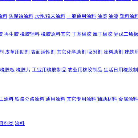
涂料
防腐蚀涂料
水性/粉末涂料
一般通用涂料
油墨
油漆
塑料涂
胶
再生胶
橡胶辅料
橡胶原料其它
丁基橡胶
氯丁橡胶
异戊二烯
剂
皮革用助剂
表面活性剂
其它化学助剂
吸附剂
涂料助剂
建筑
橡胶板
橡胶片
工业用橡胶制品
农业用橡胶制品
生活日用橡胶制
工涂料
铁路公路涂料
通用涂料
其它专用涂料
辅助材料
金属涂料
溶剂类
涂料