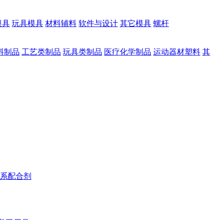
模具
玩具模具
材料辅料
软件与设计
其它模具
螺杆
料制品
工艺类制品
玩具类制品
医疗化学制品
运动器材塑料
其
系配合剂