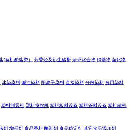
盐(有机酸盐类）
芳香烃及衍生酸酐
杂环化合物
硝基物
卤化物
料
冰染染料
碱性染料
阳离子染料
直接染料
分散染料
食用染料
塑料制袋机
塑料拉丝机
塑料板材设备
塑料管材设备
塑机辅机
味剂
增稠剂
食品香料
酶制剂
食品稳定剂
其它食品添加剂