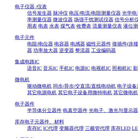
电子仪器 /仪表
信号发生器
脉冲仪
电压/电流/电阻测量仪器
光学电
率测量仪器
微波仪器
场强干扰测试仪器
信号分析
用表
电表
水表
煤气表
收费表
流量测量仪表
液位测
电子元件
电阻/电位器
电容器
电感器
磁性元器件
接插件(连接
器
功率放大器
逆变器
整流器
工业编码器
集成电路IC
语音IC
音乐IC
手机IC
电源IC
电视机IC
照相机IC
影
微电机
驱动微电机
同步/异步/交直流/直线电动机
电子设备
其它电源电机
其它电子设备用微特电机
其它微电机
电子器件
半导体分立器件
电真空器件
光电子、激光与显示器
库存电子元器件、材料
库存IC
IC代理
变频器代理
三极管代理
库存LED
L