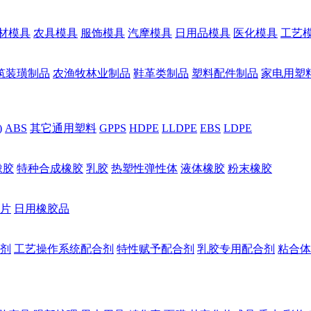
材模具
农具模具
服饰模具
汽摩模具
日用品模具
医化模具
工艺
筑装璜制品
农渔牧林业制品
鞋革类制品
塑料配件制品
家电用塑
)
ABS
其它通用塑料
GPPS
HDPE
LLDPE
EBS
LDPE
橡胶
特种合成橡胶
乳胶
热塑性弹性体
液体橡胶
粉末橡胶
片
日用橡胶品
剂
工艺操作系统配合剂
特性赋予配合剂
乳胶专用配合剂
粘合体