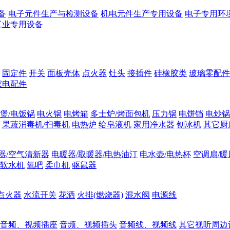
备
电子元件生产与检测设备
机电元件生产专用设备
电子专用环
工业专用设备
固定件
开关
面板壳体
点火器
灶头
接插件
硅橡胶类
玻璃零配件
家电配件
煲/电饭锅
电火锅
电烤箱
多士炉/烤面包机
压力锅
电饼铛
电炒锅
果蔬消毒机/扫毒机
电热炉
给皂液机
家用净水器
刨冰机
其它厨
器/空气清新器
电暖器/取暖器/电热油汀
电水壶/电热杯
空调扇/暖
软水机
氧吧
柔巾机
驱鼠器
点火器
水流开关
花洒
火排(燃烧器)
混水阀
电源线
音频、视频插座
音频、视频插头
音频线、视频线
其它视听周边