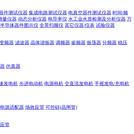
器件测试仪器
集成电路测试仪器
电真空器件测试仪器
时间/频
测量仪器
动态分析仪器
电导率仪
水工业水质检测及分析仪器
万
半导体器件图示仪
全景扫频仪
其它仪器/仪表
试验仪器
变频器
滤波器
晶体谐振器
调频器
鉴频器
振荡器
分频器
稳压
器
仿真器
速发电机
步进电动机
电源电机
交直流发电机
手摇发电/充电机
电源适配器
场效应管
可控硅(晶闸管)
应管