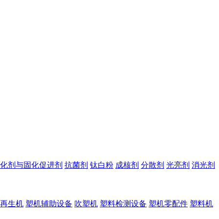
化剂与固化促进剂
抗菌剂
钛白粉
成核剂
分散剂
光亮剂
消光剂
再生机
塑机辅助设备
吹塑机
塑料检测设备
塑机零配件
塑料机