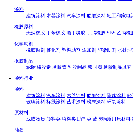
涂料
建筑涂料
木器涂料
汽车涂料
船舶涂料
轻工和家电
橡胶原料
天然橡胶
丁苯橡胶
顺丁橡胶
丁腈橡胶
SBS
乙丙橡
化学助剂
橡胶助剂
催化剂
塑料助剂
添加剂
印染助剂
水处理
橡胶制品
轮胎
橡胶带
橡胶管
乳胶制品
密封圈
橡胶制品其它
涂料行业
涂料
建筑涂料
汽车涂料
木器涂料
船舶涂料
防腐涂料
轻
玻璃涂料
标线涂料
艺术涂料
粉末涂料
环氧涂料
原材料
成膜物质
颜料类
填料类
助剂类
成膜物质用原材料
油墨