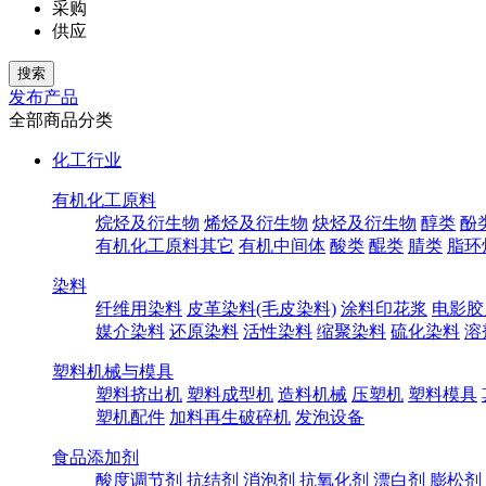
采购
供应
发布产品
全部商品分类
化工行业
有机化工原料
烷烃及衍生物
烯烃及衍生物
炔烃及衍生物
醇类
酚
有机化工原料其它
有机中间体
酸类
醌类
腈类
脂环
染料
纤维用染料
皮革染料(毛皮染料)
涂料印花浆
电影胶
媒介染料
还原染料
活性染料
缩聚染料
硫化染料
溶
塑料机械与模具
塑料挤出机
塑料成型机
造料机械
压塑机
塑料模具
塑机配件
加料再生破碎机
发泡设备
食品添加剂
酸度调节剂
抗结剂
消泡剂
抗氧化剂
漂白剂
膨松剂