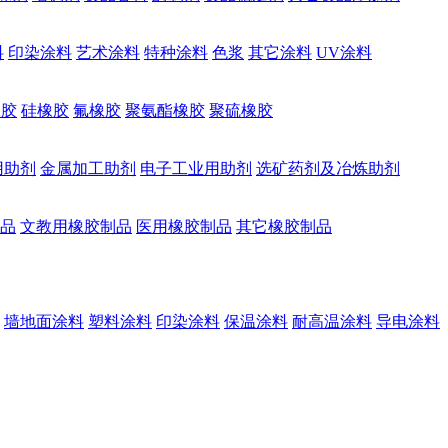
料
印染涂料
艺术涂料
特种涂料
色浆
其它涂料
UV涂料
橡胶
硅橡胶
氟橡胶
聚氨酯橡胶
聚硫橡胶
用助剂
金属加工助剂
电子工业用助剂
选矿药剂及冶炼助剂
品
文教用橡胶制品
医用橡胶制品
其它橡胶制品
墙地面涂料
塑料涂料
印染涂料
保温涂料
耐高温涂料
导电涂料