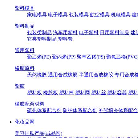
塑料模具
家电模具
电子模具
包装模具
航空模具
机电模具
建
塑料制品
包装类制品
汽车用塑料
电子塑料
日用塑料制品
建
它类塑料制品
塑料管
通用塑料
聚乙烯(PE)
聚丙烯(PP)
聚苯乙稀(PS)
聚氯乙稀(PVC
橡胶原料
天然橡胶
通用合成橡胶
半通用合成橡胶
专用合成
塑胶
塑料板
橡胶板
塑料棒
塑料网
塑料丝
塑料容器
塑料
橡胶配合材料
硫化体系配合剂
防护体系配合剂
补强填充体系配合
化妆品网
美容护肤产品(成品区)