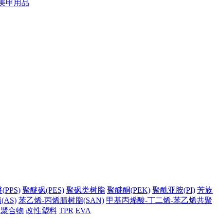
美甲用品
PPS)
聚醚砜(PES)
聚砜类树脂
聚醚酮(PEK)
聚酰亚胺(PI)
芳族
AS)
苯乙烯-丙烯腈树脂(SAN)
甲基丙烯酸-丁二烯-苯乙烯共聚
它聚合物
改性塑料
TPR
EVA