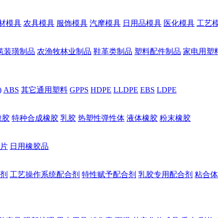
材模具
农具模具
服饰模具
汽摩模具
日用品模具
医化模具
工艺
筑装璜制品
农渔牧林业制品
鞋革类制品
塑料配件制品
家电用塑
)
ABS
其它通用塑料
GPPS
HDPE
LLDPE
EBS
LDPE
橡胶
特种合成橡胶
乳胶
热塑性弹性体
液体橡胶
粉末橡胶
片
日用橡胶品
剂
工艺操作系统配合剂
特性赋予配合剂
乳胶专用配合剂
粘合体