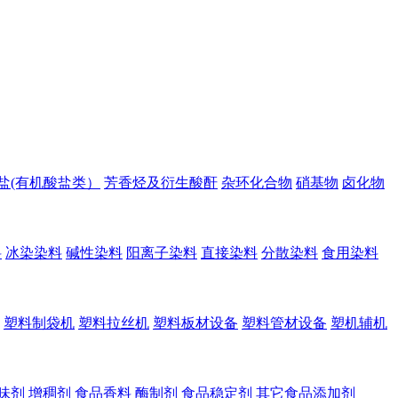
盐(有机酸盐类）
芳香烃及衍生酸酐
杂环化合物
硝基物
卤化物
料
冰染染料
碱性染料
阳离子染料
直接染料
分散染料
食用染料
塑料制袋机
塑料拉丝机
塑料板材设备
塑料管材设备
塑机辅机
味剂
增稠剂
食品香料
酶制剂
食品稳定剂
其它食品添加剂