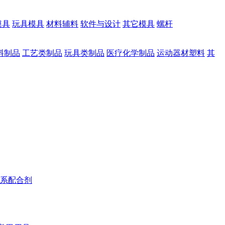
模具
玩具模具
材料辅料
软件与设计
其它模具
螺杆
料制品
工艺类制品
玩具类制品
医疗化学制品
运动器材塑料
其
系配合剂