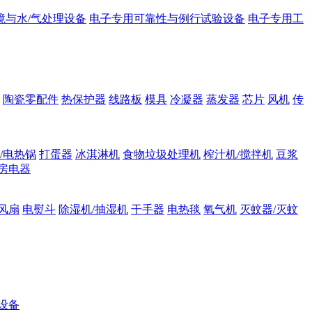
境与水/气处理设备
电子专用可靠性与例行试验设备
电子专用工
陶瓷零配件
热保护器
线路板
模具
冷凝器
蒸发器
芯片
风机
传
/电热锅
打蛋器
冰淇淋机
食物垃圾处理机
榨汁机/搅拌机
豆浆
房电器
风扇
电熨斗
除湿机/抽湿机
干手器
电热毯
氧气机
灭蚊器/灭蚊
设备