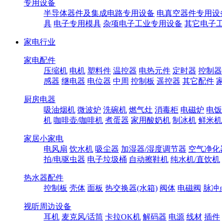
专用设备
半导体器件及集成电路专用设备
电真空器件专用设
具
电子专用模具
杂项电子工业专用设备
其它电子
家电行业
家电配件
压缩机
电机
塑料件
温控器
电热元件
定时器
控制器
感器
继电器
电位器
中周
控制板
遥控器
其它配件
厨房电器
吸油烟机
微波炉
洗碗机
燃气灶
消毒柜
电磁炉
电饭
机
咖啡壶/咖啡机
煮蛋器
家用酸奶机
制冰机
鲜米机
家居小家电
电风扇
饮水机
吸尘器
加湿器/湿度调节器
空气净化
拍/电驱虫器
电子垃圾桶
自动擦鞋机
纯水机/直饮机
热水器配件
控制板
壳体
面板
热交换器(水箱)
阀体
电磁阀
脉冲
视听周边设备
耳机
麦克风/话筒
卡拉OK机
解码器
电源
线材
插件