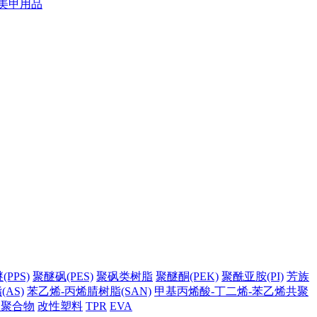
美甲用品
PPS)
聚醚砜(PES)
聚砜类树脂
聚醚酮(PEK)
聚酰亚胺(PI)
芳族
AS)
苯乙烯-丙烯腈树脂(SAN)
甲基丙烯酸-丁二烯-苯乙烯共聚
它聚合物
改性塑料
TPR
EVA