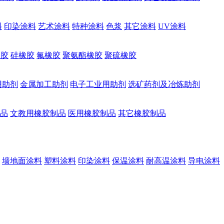
料
印染涂料
艺术涂料
特种涂料
色浆
其它涂料
UV涂料
橡胶
硅橡胶
氟橡胶
聚氨酯橡胶
聚硫橡胶
用助剂
金属加工助剂
电子工业用助剂
选矿药剂及冶炼助剂
品
文教用橡胶制品
医用橡胶制品
其它橡胶制品
墙地面涂料
塑料涂料
印染涂料
保温涂料
耐高温涂料
导电涂料