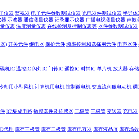
子仪器
监视器
电子元件参数测试仪器
光电器件测试仪器
半导体
仪器
示波器
通信测量仪器
记录显示仪器
广播电视测量仪器
声振
量仪表
温度测量仪表
在线检测及控制仪表等
器件参数测试仪器
器)
开关元件
继电器
保护元件
频率控制和选择用元件
电声器件
碟机IC
温控IC
闪灯IC
门铃IC
遥控IC
时钟IC
单片机
放大器
存储
冷却用小型风机
计算机用电机
控制微电机
交直流伺服电动机
调
件
IC\集成电路
敏感器件及传感器
二极管
三极管
变送器
充电器
ED代理
库存三极管
库存二极管
库存电容器
库存液晶屏
库存场效