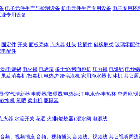
备
电子元件生产与检测设备
机电元件生产专用设备
电子专用环
工业专用设备
固定件
开关
面板壳体
点火器
灶头
接插件
硅橡胶类
玻璃零配件
家电配件
煲/电饭锅
电火锅
电烤箱
多士炉/烤面包机
压力锅
电饼铛
电炒锅
果蔬消毒机/扫毒机
电热炉
给皂液机
家用净水器
刨冰机
其它厨
器/空气清新器
电暖器/取暖器/电热油汀
电水壶/电热杯
空调扇/暖
软水机
氧吧
柔巾机
驱鼠器
点火器
水流开关
花洒
火排(燃烧器)
混水阀
电源线
音频、视频插座
音频、视频插头
音频线、视频线
其它视听周边