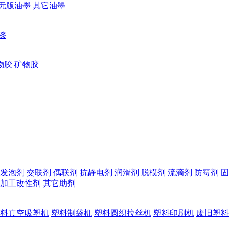
无版油墨
其它油墨
漆
物胶
矿物胶
发泡剂
交联剂
偶联剂
抗静电剂
润滑剂
脱模剂
流滴剂
防霉剂
固
加工改性剂
其它助剂
料真空吸塑机
塑料制袋机
塑料圆织拉丝机
塑料印刷机
废旧塑料