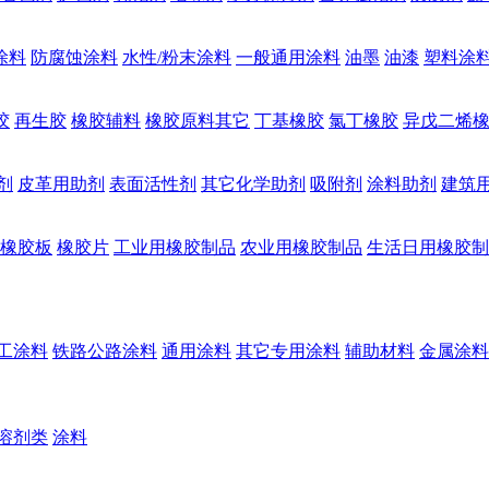
涂料
防腐蚀涂料
水性/粉末涂料
一般通用涂料
油墨
油漆
塑料涂
胶
再生胶
橡胶辅料
橡胶原料其它
丁基橡胶
氯丁橡胶
异戊二烯
剂
皮革用助剂
表面活性剂
其它化学助剂
吸附剂
涂料助剂
建筑
橡胶板
橡胶片
工业用橡胶制品
农业用橡胶制品
生活日用橡胶制
工涂料
铁路公路涂料
通用涂料
其它专用涂料
辅助材料
金属涂料
溶剂类
涂料