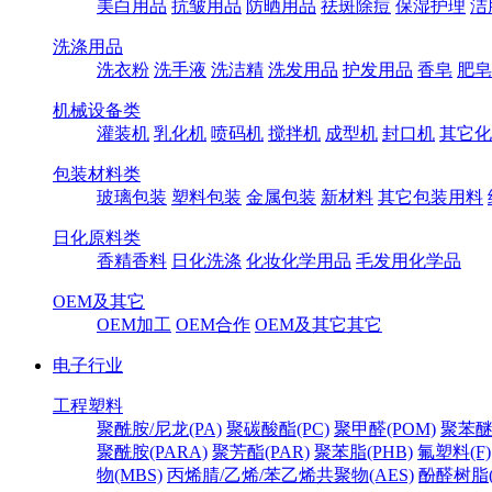
美白用品
抗皱用品
防晒用品
祛斑除痘
保湿护理
洁
洗涤用品
洗衣粉
洗手液
洗洁精
洗发用品
护发用品
香皂
肥皂
机械设备类
灌装机
乳化机
喷码机
搅拌机
成型机
封口机
其它化
包装材料类
玻璃包装
塑料包装
金属包装
新材料
其它包装用料
日化原料类
香精香料
日化洗涤
化妆化学用品
毛发用化学品
OEM及其它
OEM加工
OEM合作
OEM及其它其它
电子行业
工程塑料
聚酰胺/尼龙(PA)
聚碳酸酯(PC)
聚甲醛(POM)
聚苯醚
聚酰胺(PARA)
聚芳酯(PAR)
聚苯脂(PHB)
氟塑料(F)
物(MBS)
丙烯腈/乙烯/苯乙烯共聚物(AES)
酚醛树脂(