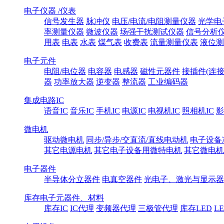
电子仪器 /仪表
信号发生器
脉冲仪
电压/电流/电阻测量仪器
光学电
率测量仪器
微波仪器
场强干扰测试仪器
信号分析
用表
电表
水表
煤气表
收费表
流量测量仪表
液位测
电子元件
电阻/电位器
电容器
电感器
磁性元器件
接插件(连接
器
功率放大器
逆变器
整流器
工业编码器
集成电路IC
语音IC
音乐IC
手机IC
电源IC
电视机IC
照相机IC
影
微电机
驱动微电机
同步/异步/交直流/直线电动机
电子设备
其它电源电机
其它电子设备用微特电机
其它微电机
电子器件
半导体分立器件
电真空器件
光电子、激光与显示器
库存电子元器件、材料
库存IC
IC代理
变频器代理
三极管代理
库存LED
L