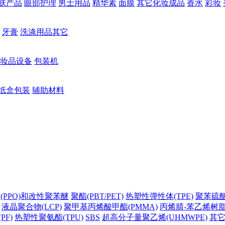
肤产品
眼部护理
男士用品
精华素
面膜
其它化妆成品
香水
彩妆
牙膏
洗涤用品其它
妆品设备
包装机
纸盒包装
辅助材料
(PPO)和改性聚苯醚
聚酯(PBT/PET)
热塑性弹性体(TPE)
聚苯硫醚(
液晶聚合物(LCP)
聚甲基丙烯酸甲酯(PMMA)
丙烯腈-苯乙烯树脂(
PF)
热塑性聚氨酯(TPU)
SBS
超高分子量聚乙烯(UHMWPE)
其