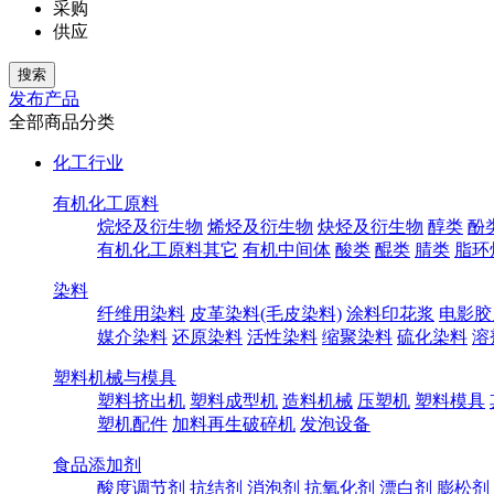
采购
供应
发布产品
全部商品分类
化工行业
有机化工原料
烷烃及衍生物
烯烃及衍生物
炔烃及衍生物
醇类
酚
有机化工原料其它
有机中间体
酸类
醌类
腈类
脂环
染料
纤维用染料
皮革染料(毛皮染料)
涂料印花浆
电影胶
媒介染料
还原染料
活性染料
缩聚染料
硫化染料
溶
塑料机械与模具
塑料挤出机
塑料成型机
造料机械
压塑机
塑料模具
塑机配件
加料再生破碎机
发泡设备
食品添加剂
酸度调节剂
抗结剂
消泡剂
抗氧化剂
漂白剂
膨松剂