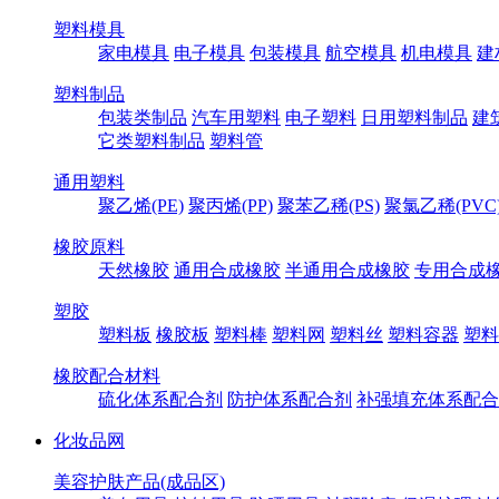
塑料模具
家电模具
电子模具
包装模具
航空模具
机电模具
建
塑料制品
包装类制品
汽车用塑料
电子塑料
日用塑料制品
建
它类塑料制品
塑料管
通用塑料
聚乙烯(PE)
聚丙烯(PP)
聚苯乙稀(PS)
聚氯乙稀(PVC
橡胶原料
天然橡胶
通用合成橡胶
半通用合成橡胶
专用合成
塑胶
塑料板
橡胶板
塑料棒
塑料网
塑料丝
塑料容器
塑料
橡胶配合材料
硫化体系配合剂
防护体系配合剂
补强填充体系配合
化妆品网
美容护肤产品(成品区)