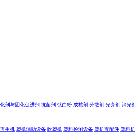
化剂与固化促进剂
抗菌剂
钛白粉
成核剂
分散剂
光亮剂
消光剂
再生机
塑机辅助设备
吹塑机
塑料检测设备
塑机零配件
塑料机