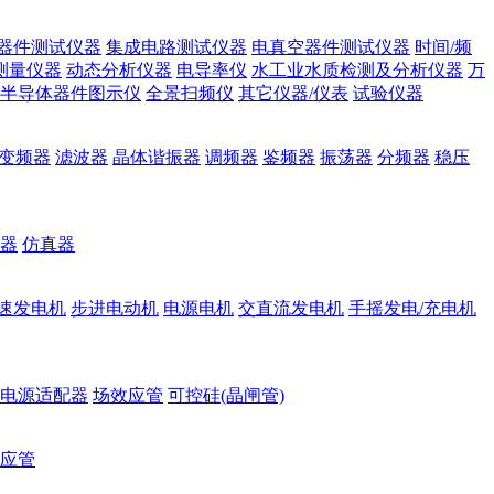
器件测试仪器
集成电路测试仪器
电真空器件测试仪器
时间/频
测量仪器
动态分析仪器
电导率仪
水工业水质检测及分析仪器
万
半导体器件图示仪
全景扫频仪
其它仪器/仪表
试验仪器
变频器
滤波器
晶体谐振器
调频器
鉴频器
振荡器
分频器
稳压
器
仿真器
速发电机
步进电动机
电源电机
交直流发电机
手摇发电/充电机
电源适配器
场效应管
可控硅(晶闸管)
应管