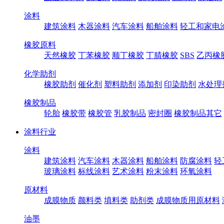
涂料
建筑涂料
木器涂料
汽车涂料
船舶涂料
轻工和家电
橡胶原料
天然橡胶
丁苯橡胶
顺丁橡胶
丁腈橡胶
SBS
乙丙橡
化学助剂
橡胶助剂
催化剂
塑料助剂
添加剂
印染助剂
水处理
橡胶制品
轮胎
橡胶带
橡胶管
乳胶制品
密封圈
橡胶制品其它
涂料行业
涂料
建筑涂料
汽车涂料
木器涂料
船舶涂料
防腐涂料
轻
玻璃涂料
标线涂料
艺术涂料
粉末涂料
环氧涂料
原材料
成膜物质
颜料类
填料类
助剂类
成膜物质用原材料
油墨