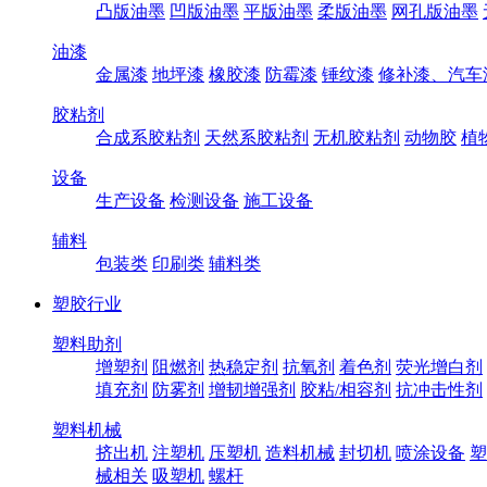
凸版油墨
凹版油墨
平版油墨
柔版油墨
网孔版油墨
油漆
金属漆
地坪漆
橡胶漆
防霉漆
锤纹漆
修补漆、汽车
胶粘剂
合成系胶粘剂
天然系胶粘剂
无机胶粘剂
动物胶
植
设备
生产设备
检测设备
施工设备
辅料
包装类
印刷类
辅料类
塑胶行业
塑料助剂
增塑剂
阻燃剂
热稳定剂
抗氧剂
着色剂
荧光增白剂
填充剂
防雾剂
增韧增强剂
胶粘/相容剂
抗冲击性剂
塑料机械
挤出机
注塑机
压塑机
造料机械
封切机
喷涂设备
塑
械相关
吸塑机
螺杆