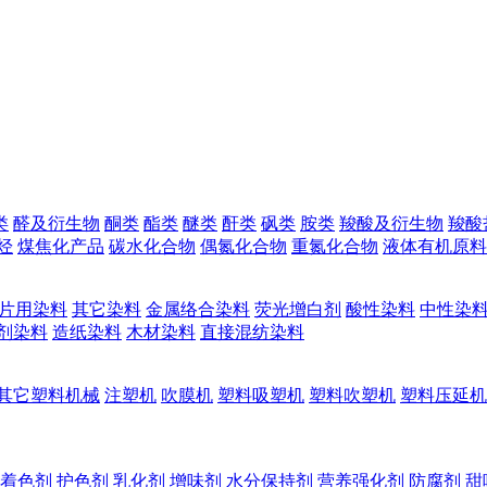
类
醛及衍生物
酮类
酯类
醚类
酐类
砜类
胺类
羧酸及衍生物
羧酸
烃
煤焦化产品
碳水化合物
偶氮化合物
重氮化合物
液体有机原料
片用染料
其它染料
金属络合染料
荧光增白剂
酸性染料
中性染
剂染料
造纸染料
木材染料
直接混纺染料
其它塑料机械
注塑机
吹膜机
塑料吸塑机
塑料吹塑机
塑料压延机
着色剂
护色剂
乳化剂
增味剂
水分保持剂
营养强化剂
防腐剂
甜