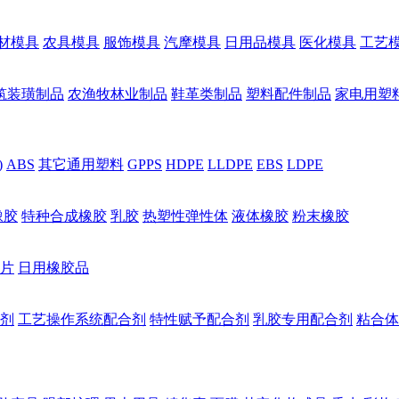
材模具
农具模具
服饰模具
汽摩模具
日用品模具
医化模具
工艺
筑装璜制品
农渔牧林业制品
鞋革类制品
塑料配件制品
家电用塑
)
ABS
其它通用塑料
GPPS
HDPE
LLDPE
EBS
LDPE
橡胶
特种合成橡胶
乳胶
热塑性弹性体
液体橡胶
粉末橡胶
片
日用橡胶品
剂
工艺操作系统配合剂
特性赋予配合剂
乳胶专用配合剂
粘合体