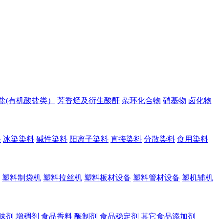
盐(有机酸盐类）
芳香烃及衍生酸酐
杂环化合物
硝基物
卤化物
料
冰染染料
碱性染料
阳离子染料
直接染料
分散染料
食用染料
塑料制袋机
塑料拉丝机
塑料板材设备
塑料管材设备
塑机辅机
味剂
增稠剂
食品香料
酶制剂
食品稳定剂
其它食品添加剂