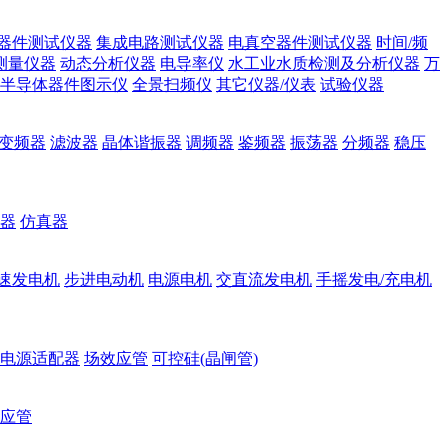
器件测试仪器
集成电路测试仪器
电真空器件测试仪器
时间/频
测量仪器
动态分析仪器
电导率仪
水工业水质检测及分析仪器
万
半导体器件图示仪
全景扫频仪
其它仪器/仪表
试验仪器
变频器
滤波器
晶体谐振器
调频器
鉴频器
振荡器
分频器
稳压
器
仿真器
速发电机
步进电动机
电源电机
交直流发电机
手摇发电/充电机
电源适配器
场效应管
可控硅(晶闸管)
应管