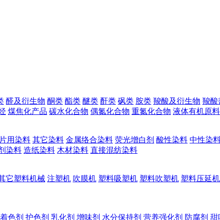
类
醛及衍生物
酮类
酯类
醚类
酐类
砜类
胺类
羧酸及衍生物
羧酸
烃
煤焦化产品
碳水化合物
偶氮化合物
重氮化合物
液体有机原料
片用染料
其它染料
金属络合染料
荧光增白剂
酸性染料
中性染
剂染料
造纸染料
木材染料
直接混纺染料
其它塑料机械
注塑机
吹膜机
塑料吸塑机
塑料吹塑机
塑料压延机
着色剂
护色剂
乳化剂
增味剂
水分保持剂
营养强化剂
防腐剂
甜