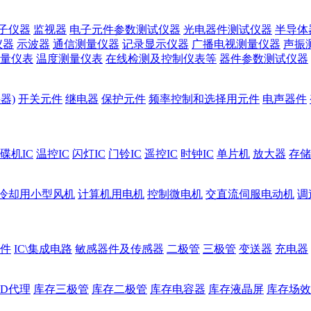
子仪器
监视器
电子元件参数测试仪器
光电器件测试仪器
半导体
仪器
示波器
通信测量仪器
记录显示仪器
广播电视测量仪器
声振
量仪表
温度测量仪表
在线检测及控制仪表等
器件参数测试仪器
器)
开关元件
继电器
保护元件
频率控制和选择用元件
电声器件
碟机IC
温控IC
闪灯IC
门铃IC
遥控IC
时钟IC
单片机
放大器
存储
冷却用小型风机
计算机用电机
控制微电机
交直流伺服电动机
调
件
IC\集成电路
敏感器件及传感器
二极管
三极管
变送器
充电器
ED代理
库存三极管
库存二极管
库存电容器
库存液晶屏
库存场效