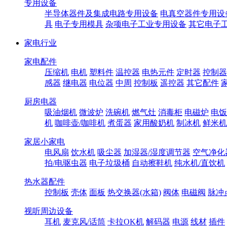
专用设备
半导体器件及集成电路专用设备
电真空器件专用设
具
电子专用模具
杂项电子工业专用设备
其它电子
家电行业
家电配件
压缩机
电机
塑料件
温控器
电热元件
定时器
控制器
感器
继电器
电位器
中周
控制板
遥控器
其它配件
厨房电器
吸油烟机
微波炉
洗碗机
燃气灶
消毒柜
电磁炉
电饭
机
咖啡壶/咖啡机
煮蛋器
家用酸奶机
制冰机
鲜米机
家居小家电
电风扇
饮水机
吸尘器
加湿器/湿度调节器
空气净化
拍/电驱虫器
电子垃圾桶
自动擦鞋机
纯水机/直饮机
热水器配件
控制板
壳体
面板
热交换器(水箱)
阀体
电磁阀
脉冲
视听周边设备
耳机
麦克风/话筒
卡拉OK机
解码器
电源
线材
插件