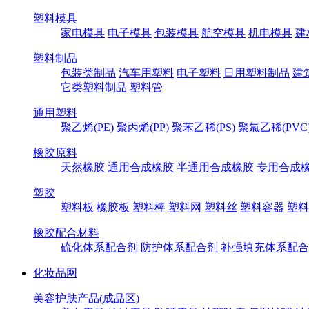
塑料模具
家电模具
电子模具
包装模具
航空模具
机电模具
建
塑料制品
包装类制品
汽车用塑料
电子塑料
日用塑料制品
建
它类塑料制品
塑料管
通用塑料
聚乙烯(PE)
聚丙烯(PP)
聚苯乙稀(PS)
聚氯乙稀(PVC
橡胶原料
天然橡胶
通用合成橡胶
半通用合成橡胶
专用合成
塑胶
塑料板
橡胶板
塑料棒
塑料网
塑料丝
塑料容器
塑料
橡胶配合材料
硫化体系配合剂
防护体系配合剂
补强填充体系配合
化妆品网
美容护肤产品(成品区)