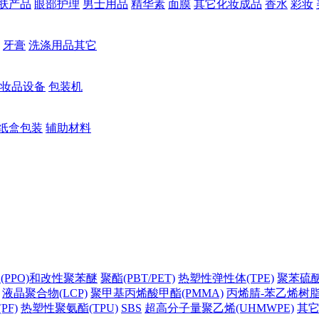
肤产品
眼部护理
男士用品
精华素
面膜
其它化妆成品
香水
彩妆
牙膏
洗涤用品其它
妆品设备
包装机
纸盒包装
辅助材料
(PPO)和改性聚苯醚
聚酯(PBT/PET)
热塑性弹性体(TPE)
聚苯硫醚(
液晶聚合物(LCP)
聚甲基丙烯酸甲酯(PMMA)
丙烯腈-苯乙烯树脂(
PF)
热塑性聚氨酯(TPU)
SBS
超高分子量聚乙烯(UHMWPE)
其