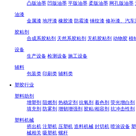
凸版油墨
凹版油墨
平版油墨
柔版油墨
网孔版油墨
油漆
金属漆
地坪漆
橡胶漆
防霉漆
锤纹漆
修补漆、汽车
胶粘剂
合成系胶粘剂
天然系胶粘剂
无机胶粘剂
动物胶
植
设备
生产设备
检测设备
施工设备
辅料
包装类
印刷类
辅料类
塑胶行业
塑料助剂
增塑剂
阻燃剂
热稳定剂
抗氧剂
着色剂
荧光增白剂
填充剂
防雾剂
增韧增强剂
胶粘/相容剂
抗冲击性剂
塑料机械
挤出机
注塑机
压塑机
造料机械
封切机
喷涂设备
塑
械相关
吸塑机
螺杆