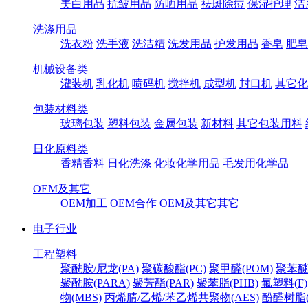
美白用品
抗皱用品
防晒用品
祛斑除痘
保湿护理
洁
洗涤用品
洗衣粉
洗手液
洗洁精
洗发用品
护发用品
香皂
肥皂
机械设备类
灌装机
乳化机
喷码机
搅拌机
成型机
封口机
其它化
包装材料类
玻璃包装
塑料包装
金属包装
新材料
其它包装用料
日化原料类
香精香料
日化洗涤
化妆化学用品
毛发用化学品
OEM及其它
OEM加工
OEM合作
OEM及其它其它
电子行业
工程塑料
聚酰胺/尼龙(PA)
聚碳酸酯(PC)
聚甲醛(POM)
聚苯醚
聚酰胺(PARA)
聚芳酯(PAR)
聚苯脂(PHB)
氟塑料(F)
物(MBS)
丙烯腈/乙烯/苯乙烯共聚物(AES)
酚醛树脂(