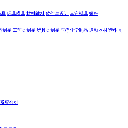
模具
玩具模具
材料辅料
软件与设计
其它模具
螺杆
料制品
工艺类制品
玩具类制品
医疗化学制品
运动器材塑料
其
系配合剂