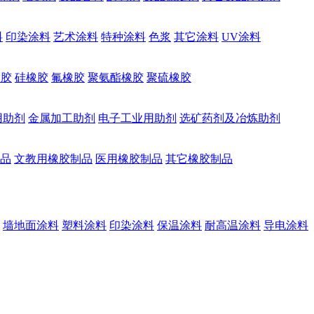
料
印染涂料
艺术涂料
特种涂料
色浆
其它涂料
UV涂料
橡胶
硅橡胶
氟橡胶
聚氨酯橡胶
聚硫橡胶
用助剂
金属加工助剂
电子工业用助剂
选矿药剂及冶炼助剂
品
文教用橡胶制品
医用橡胶制品
其它橡胶制品
墙地面涂料
塑料涂料
印染涂料
保温涂料
耐高温涂料
导电涂料