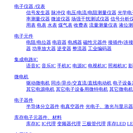
电子仪器 /仪表
信号发生器
脉冲仪
电压/电流/电阻测量仪器
光学电
率测量仪器
微波仪器
场强干扰测试仪器
信号分析
用表
电表
水表
煤气表
收费表
流量测量仪表
液位测
电子元件
电阻/电位器
电容器
电感器
磁性元器件
接插件(连接
器
功率放大器
逆变器
整流器
工业编码器
集成电路IC
语音IC
音乐IC
手机IC
电源IC
电视机IC
照相机IC
影
微电机
驱动微电机
同步/异步/交直流/直线电动机
电子设备
其它电源电机
其它电子设备用微特电机
其它微电机
电子器件
半导体分立器件
电真空器件
光电子、激光与显示器
库存电子元器件、材料
库存IC
IC代理
变频器代理
三极管代理
库存LED
L