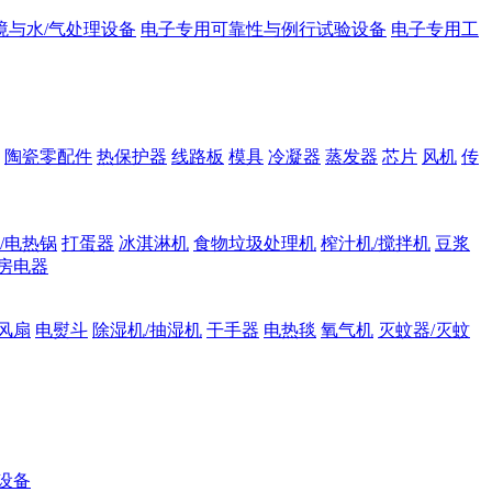
境与水/气处理设备
电子专用可靠性与例行试验设备
电子专用工
陶瓷零配件
热保护器
线路板
模具
冷凝器
蒸发器
芯片
风机
传
/电热锅
打蛋器
冰淇淋机
食物垃圾处理机
榨汁机/搅拌机
豆浆
房电器
风扇
电熨斗
除湿机/抽湿机
干手器
电热毯
氧气机
灭蚊器/灭蚊
设备