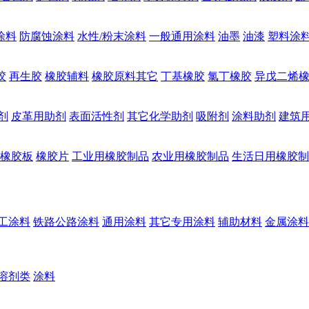
涂料
防腐蚀涂料
水性/粉末涂料
一般通用涂料
油墨
油漆
塑料涂
胶
再生胶
橡胶辅料
橡胶原料其它
丁基橡胶
氯丁橡胶
异戊二烯
剂
皮革用助剂
表面活性剂
其它化学助剂
吸附剂
涂料助剂
建筑
橡胶板
橡胶片
工业用橡胶制品
农业用橡胶制品
生活日用橡胶制
工涂料
铁路公路涂料
通用涂料
其它专用涂料
辅助材料
金属涂料
溶剂类
涂料