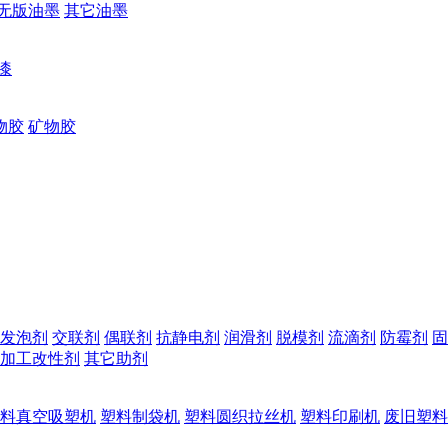
无版油墨
其它油墨
漆
物胶
矿物胶
发泡剂
交联剂
偶联剂
抗静电剂
润滑剂
脱模剂
流滴剂
防霉剂
固
加工改性剂
其它助剂
料真空吸塑机
塑料制袋机
塑料圆织拉丝机
塑料印刷机
废旧塑料