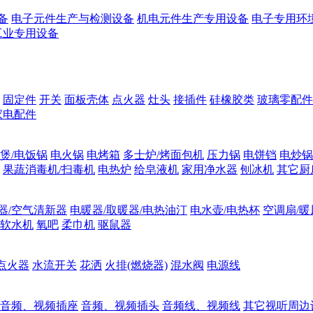
备
电子元件生产与检测设备
机电元件生产专用设备
电子专用环
工业专用设备
固定件
开关
面板壳体
点火器
灶头
接插件
硅橡胶类
玻璃零配件
家电配件
煲/电饭锅
电火锅
电烤箱
多士炉/烤面包机
压力锅
电饼铛
电炒锅
果蔬消毒机/扫毒机
电热炉
给皂液机
家用净水器
刨冰机
其它厨
器/空气清新器
电暖器/取暖器/电热油汀
电水壶/电热杯
空调扇/暖
软水机
氧吧
柔巾机
驱鼠器
点火器
水流开关
花洒
火排(燃烧器)
混水阀
电源线
音频、视频插座
音频、视频插头
音频线、视频线
其它视听周边