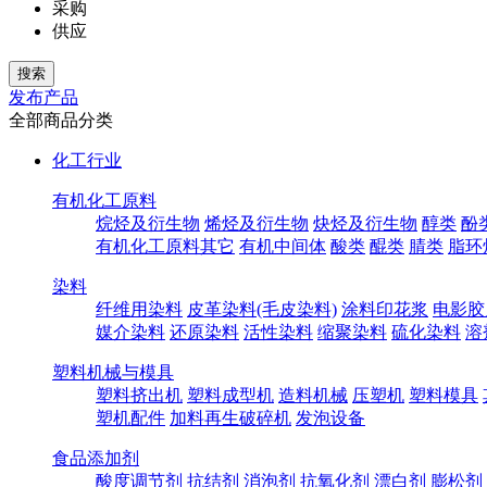
采购
供应
发布产品
全部商品分类
化工行业
有机化工原料
烷烃及衍生物
烯烃及衍生物
炔烃及衍生物
醇类
酚
有机化工原料其它
有机中间体
酸类
醌类
腈类
脂环
染料
纤维用染料
皮革染料(毛皮染料)
涂料印花浆
电影胶
媒介染料
还原染料
活性染料
缩聚染料
硫化染料
溶
塑料机械与模具
塑料挤出机
塑料成型机
造料机械
压塑机
塑料模具
塑机配件
加料再生破碎机
发泡设备
食品添加剂
酸度调节剂
抗结剂
消泡剂
抗氧化剂
漂白剂
膨松剂