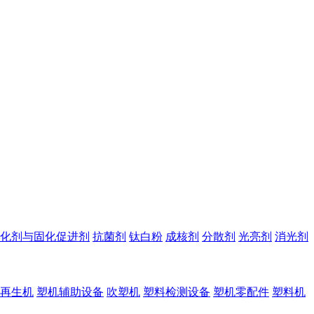
化剂与固化促进剂
抗菌剂
钛白粉
成核剂
分散剂
光亮剂
消光剂
再生机
塑机辅助设备
吹塑机
塑料检测设备
塑机零配件
塑料机