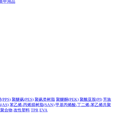
美甲用品
PPS)
聚醚砜(PES)
聚砜类树脂
聚醚酮(PEK)
聚酰亚胺(PI)
芳族
AS)
苯乙烯-丙烯腈树脂(SAN)
甲基丙烯酸-丁二烯-苯乙烯共聚
它聚合物
改性塑料
TPR
EVA