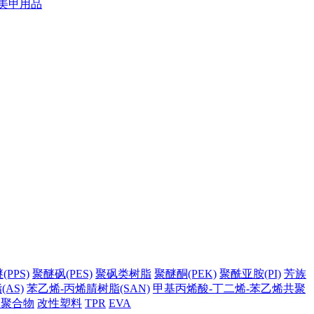
美甲用品
PPS)
聚醚砜(PES)
聚砜类树脂
聚醚酮(PEK)
聚酰亚胺(PI)
芳族
AS)
苯乙烯-丙烯腈树脂(SAN)
甲基丙烯酸-丁二烯-苯乙烯共聚
它聚合物
改性塑料
TPR
EVA