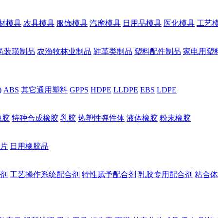
材模具
农具模具
服饰模具
汽摩模具
日用品模具
医化模具
工艺
筑装璜制品
农渔牧林业制品
鞋革类制品
塑料配件制品
家电用塑
)
ABS
其它通用塑料
GPPS
HDPE
LLDPE
EBS
LDPE
橡胶
特种合成橡胶
乳胶
热塑性弹性体
液体橡胶
粉末橡胶
片
日用橡胶品
剂
工艺操作系统配合剂
特性赋予配合剂
乳胶专用配合剂
粘合体