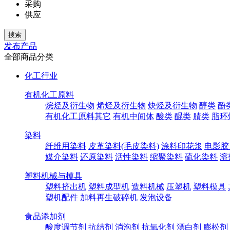
采购
供应
发布产品
全部商品分类
化工行业
有机化工原料
烷烃及衍生物
烯烃及衍生物
炔烃及衍生物
醇类
酚
有机化工原料其它
有机中间体
酸类
醌类
腈类
脂环
染料
纤维用染料
皮革染料(毛皮染料)
涂料印花浆
电影胶
媒介染料
还原染料
活性染料
缩聚染料
硫化染料
溶
塑料机械与模具
塑料挤出机
塑料成型机
造料机械
压塑机
塑料模具
塑机配件
加料再生破碎机
发泡设备
食品添加剂
酸度调节剂
抗结剂
消泡剂
抗氧化剂
漂白剂
膨松剂