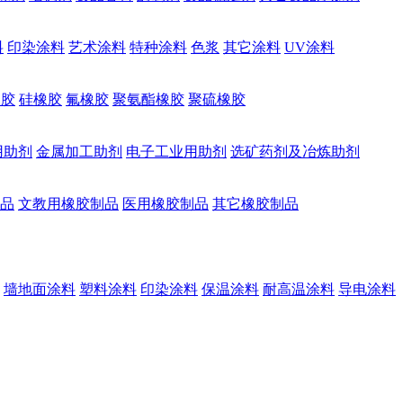
料
印染涂料
艺术涂料
特种涂料
色浆
其它涂料
UV涂料
橡胶
硅橡胶
氟橡胶
聚氨酯橡胶
聚硫橡胶
用助剂
金属加工助剂
电子工业用助剂
选矿药剂及冶炼助剂
品
文教用橡胶制品
医用橡胶制品
其它橡胶制品
墙地面涂料
塑料涂料
印染涂料
保温涂料
耐高温涂料
导电涂料