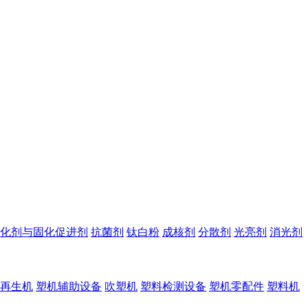
化剂与固化促进剂
抗菌剂
钛白粉
成核剂
分散剂
光亮剂
消光剂
再生机
塑机辅助设备
吹塑机
塑料检测设备
塑机零配件
塑料机