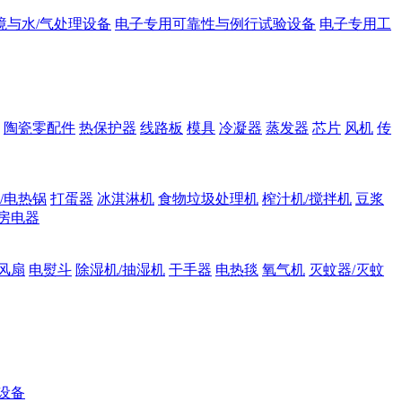
境与水/气处理设备
电子专用可靠性与例行试验设备
电子专用工
陶瓷零配件
热保护器
线路板
模具
冷凝器
蒸发器
芯片
风机
传
/电热锅
打蛋器
冰淇淋机
食物垃圾处理机
榨汁机/搅拌机
豆浆
房电器
风扇
电熨斗
除湿机/抽湿机
干手器
电热毯
氧气机
灭蚊器/灭蚊
设备