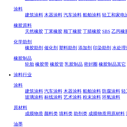
涂料
建筑涂料
木器涂料
汽车涂料
船舶涂料
轻工和家电
橡胶原料
天然橡胶
丁苯橡胶
顺丁橡胶
丁腈橡胶
SBS
乙丙橡
化学助剂
橡胶助剂
催化剂
塑料助剂
添加剂
印染助剂
水处理
橡胶制品
轮胎
橡胶带
橡胶管
乳胶制品
密封圈
橡胶制品其它
涂料行业
涂料
建筑涂料
汽车涂料
木器涂料
船舶涂料
防腐涂料
轻
玻璃涂料
标线涂料
艺术涂料
粉末涂料
环氧涂料
原材料
成膜物质
颜料类
填料类
助剂类
成膜物质用原材料
油墨