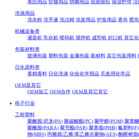
美白用品
抗皱用品
防晒用品
祛斑除痘
保湿护理
洁
洗涤用品
洗衣粉
洗手液
洗洁精
洗发用品
护发用品
香皂
肥皂
机械设备类
灌装机
乳化机
喷码机
搅拌机
成型机
封口机
其它化
包装材料类
玻璃包装
塑料包装
金属包装
新材料
其它包装用料
日化原料类
香精香料
日化洗涤
化妆化学用品
毛发用化学品
OEM及其它
OEM加工
OEM合作
OEM及其它其它
电子行业
工程塑料
聚酰胺/尼龙(PA)
聚碳酸酯(PC)
聚甲醛(POM)
聚苯醚
聚酰胺(PARA)
聚芳酯(PAR)
聚苯脂(PHB)
氟塑料(F)
物(MBS)
丙烯腈/乙烯/苯乙烯共聚物(AES)
酚醛树脂(