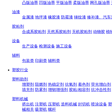
凸版油墨
凹版油墨
平版油墨
柔版油墨
网孔版油墨
油漆
金属漆
地坪漆
橡胶漆
防霉漆
锤纹漆
修补漆、汽车
胶粘剂
合成系胶粘剂
天然系胶粘剂
无机胶粘剂
动物胶
植
设备
生产设备
检测设备
施工设备
辅料
包装类
印刷类
辅料类
塑胶行业
塑料助剂
增塑剂
阻燃剂
热稳定剂
抗氧剂
着色剂
荧光增白剂
填充剂
防雾剂
增韧增强剂
胶粘/相容剂
抗冲击性剂
塑料机械
挤出机
注塑机
压塑机
造料机械
封切机
喷涂设备
塑
械相关
吸塑机
螺杆