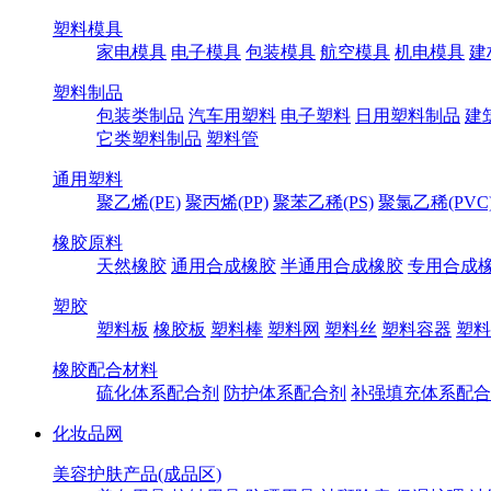
塑料模具
家电模具
电子模具
包装模具
航空模具
机电模具
建
塑料制品
包装类制品
汽车用塑料
电子塑料
日用塑料制品
建
它类塑料制品
塑料管
通用塑料
聚乙烯(PE)
聚丙烯(PP)
聚苯乙稀(PS)
聚氯乙稀(PVC
橡胶原料
天然橡胶
通用合成橡胶
半通用合成橡胶
专用合成
塑胶
塑料板
橡胶板
塑料棒
塑料网
塑料丝
塑料容器
塑料
橡胶配合材料
硫化体系配合剂
防护体系配合剂
补强填充体系配合
化妆品网
美容护肤产品(成品区)