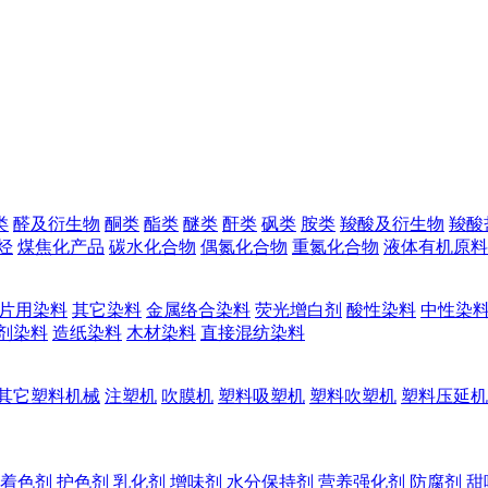
类
醛及衍生物
酮类
酯类
醚类
酐类
砜类
胺类
羧酸及衍生物
羧酸
烃
煤焦化产品
碳水化合物
偶氮化合物
重氮化合物
液体有机原料
片用染料
其它染料
金属络合染料
荧光增白剂
酸性染料
中性染
剂染料
造纸染料
木材染料
直接混纺染料
其它塑料机械
注塑机
吹膜机
塑料吸塑机
塑料吹塑机
塑料压延机
着色剂
护色剂
乳化剂
增味剂
水分保持剂
营养强化剂
防腐剂
甜