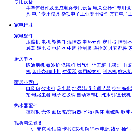
专用设备
半导体器件及集成电路专用设备
电真空器件专用设
具
电子专用模具
杂项电子工业专用设备
其它电子
家电行业
家电配件
压缩机
电机
塑料件
温控器
电热元件
定时器
控制器
感器
继电器
电位器
中周
控制板
遥控器
其它配件
厨房电器
吸油烟机
微波炉
洗碗机
燃气灶
消毒柜
电磁炉
电饭
机
咖啡壶/咖啡机
煮蛋器
家用酸奶机
制冰机
鲜米机
家居小家电
电风扇
饮水机
吸尘器
加湿器/湿度调节器
空气净化
拍/电驱虫器
电子垃圾桶
自动擦鞋机
纯水机/直饮机
热水器配件
控制板
壳体
面板
热交换器(水箱)
阀体
电磁阀
脉冲
视听周边设备
耳机
麦克风/话筒
卡拉OK机
解码器
电源
线材
插件