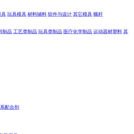
模具
玩具模具
材料辅料
软件与设计
其它模具
螺杆
料制品
工艺类制品
玩具类制品
医疗化学制品
运动器材塑料
其
系配合剂