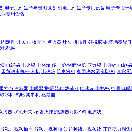
备
电子元件生产与检测设备
机电元件生产专用设备
电子专用环
工业专用设备
固定件
开关
面板壳体
点火器
灶头
接插件
硅橡胶类
玻璃零配件
家电配件
煲/电饭锅
电火锅
电烤箱
多士炉/烤面包机
压力锅
电饼铛
电炒锅
果蔬消毒机/扫毒机
电热炉
给皂液机
家用净水器
刨冰机
其它厨
器/空气清新器
电暖器/取暖器/电热油汀
电水壶/电热杯
空调扇/暖
软水机
氧吧
柔巾机
驱鼠器
点火器
水流开关
花洒
火排(燃烧器)
混水阀
电源线
音频、视频插座
音频、视频插头
音频线、视频线
其它视听周边