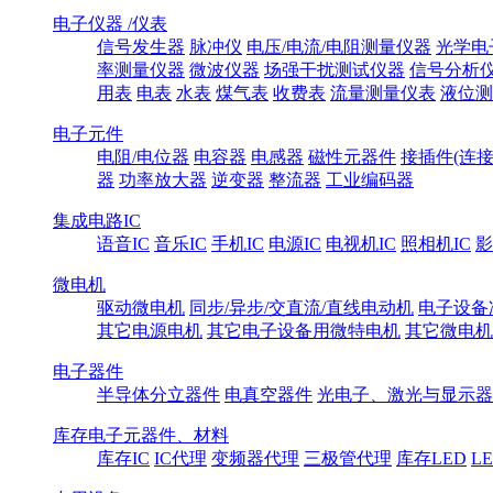
电子仪器 /仪表
信号发生器
脉冲仪
电压/电流/电阻测量仪器
光学电
率测量仪器
微波仪器
场强干扰测试仪器
信号分析
用表
电表
水表
煤气表
收费表
流量测量仪表
液位测
电子元件
电阻/电位器
电容器
电感器
磁性元器件
接插件(连接
器
功率放大器
逆变器
整流器
工业编码器
集成电路IC
语音IC
音乐IC
手机IC
电源IC
电视机IC
照相机IC
影
微电机
驱动微电机
同步/异步/交直流/直线电动机
电子设备
其它电源电机
其它电子设备用微特电机
其它微电机
电子器件
半导体分立器件
电真空器件
光电子、激光与显示器
库存电子元器件、材料
库存IC
IC代理
变频器代理
三极管代理
库存LED
L