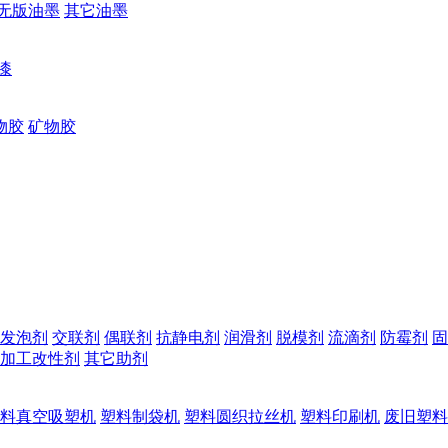
无版油墨
其它油墨
漆
物胶
矿物胶
发泡剂
交联剂
偶联剂
抗静电剂
润滑剂
脱模剂
流滴剂
防霉剂
固
加工改性剂
其它助剂
料真空吸塑机
塑料制袋机
塑料圆织拉丝机
塑料印刷机
废旧塑料