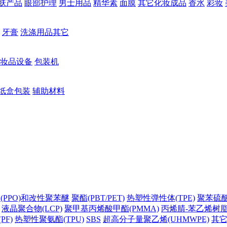
肤产品
眼部护理
男士用品
精华素
面膜
其它化妆成品
香水
彩妆
牙膏
洗涤用品其它
妆品设备
包装机
纸盒包装
辅助材料
(PPO)和改性聚苯醚
聚酯(PBT/PET)
热塑性弹性体(TPE)
聚苯硫醚(
液晶聚合物(LCP)
聚甲基丙烯酸甲酯(PMMA)
丙烯腈-苯乙烯树脂(
PF)
热塑性聚氨酯(TPU)
SBS
超高分子量聚乙烯(UHMWPE)
其