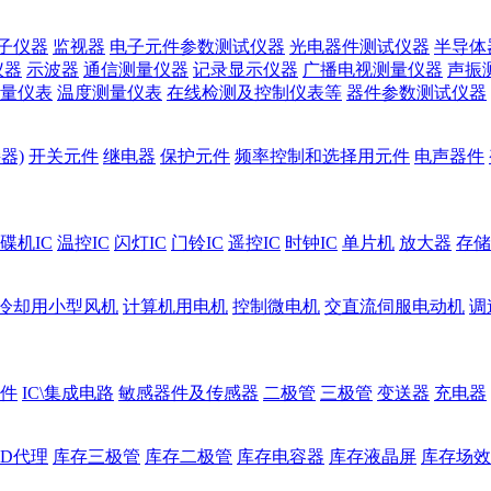
子仪器
监视器
电子元件参数测试仪器
光电器件测试仪器
半导体
仪器
示波器
通信测量仪器
记录显示仪器
广播电视测量仪器
声振
量仪表
温度测量仪表
在线检测及控制仪表等
器件参数测试仪器
器)
开关元件
继电器
保护元件
频率控制和选择用元件
电声器件
碟机IC
温控IC
闪灯IC
门铃IC
遥控IC
时钟IC
单片机
放大器
存储
冷却用小型风机
计算机用电机
控制微电机
交直流伺服电动机
调
件
IC\集成电路
敏感器件及传感器
二极管
三极管
变送器
充电器
ED代理
库存三极管
库存二极管
库存电容器
库存液晶屏
库存场效