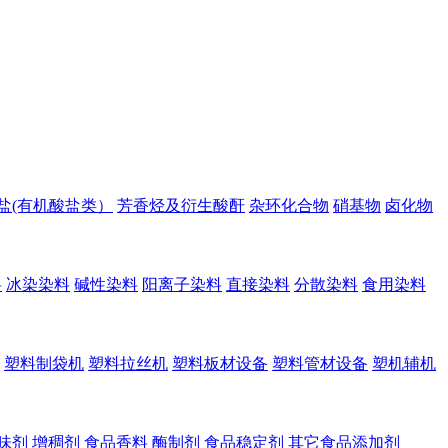
盐(有机酸盐类）
芳香烃及衍生酸酐
杂环化合物
硝基物
卤化物
料
冰染染料
碱性染料
阳离子染料
直接染料
分散染料
食用染料
塑料制袋机
塑料拉丝机
塑料板材设备
塑料管材设备
塑机辅机
味剂
增稠剂
食品香料
酶制剂
食品稳定剂
其它食品添加剂