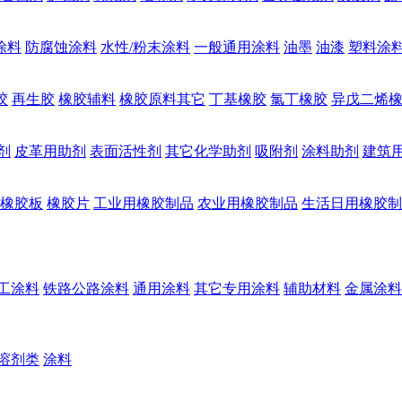
涂料
防腐蚀涂料
水性/粉末涂料
一般通用涂料
油墨
油漆
塑料涂
胶
再生胶
橡胶辅料
橡胶原料其它
丁基橡胶
氯丁橡胶
异戊二烯
剂
皮革用助剂
表面活性剂
其它化学助剂
吸附剂
涂料助剂
建筑
橡胶板
橡胶片
工业用橡胶制品
农业用橡胶制品
生活日用橡胶制
工涂料
铁路公路涂料
通用涂料
其它专用涂料
辅助材料
金属涂料
溶剂类
涂料