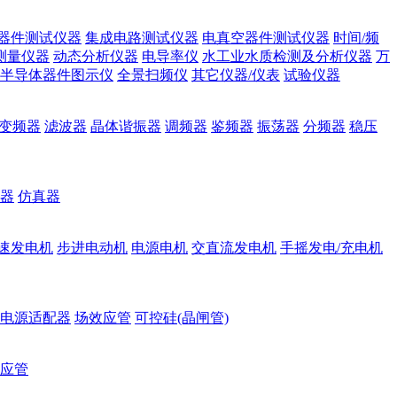
器件测试仪器
集成电路测试仪器
电真空器件测试仪器
时间/频
测量仪器
动态分析仪器
电导率仪
水工业水质检测及分析仪器
万
半导体器件图示仪
全景扫频仪
其它仪器/仪表
试验仪器
变频器
滤波器
晶体谐振器
调频器
鉴频器
振荡器
分频器
稳压
器
仿真器
速发电机
步进电动机
电源电机
交直流发电机
手摇发电/充电机
电源适配器
场效应管
可控硅(晶闸管)
应管