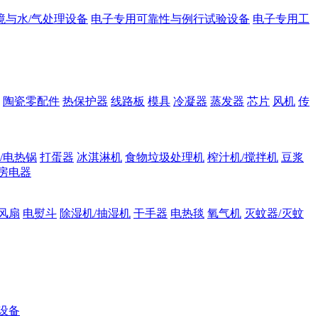
境与水/气处理设备
电子专用可靠性与例行试验设备
电子专用工
陶瓷零配件
热保护器
线路板
模具
冷凝器
蒸发器
芯片
风机
传
/电热锅
打蛋器
冰淇淋机
食物垃圾处理机
榨汁机/搅拌机
豆浆
房电器
风扇
电熨斗
除湿机/抽湿机
干手器
电热毯
氧气机
灭蚊器/灭蚊
设备