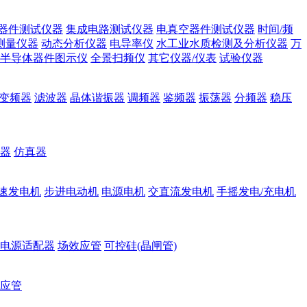
器件测试仪器
集成电路测试仪器
电真空器件测试仪器
时间/频
测量仪器
动态分析仪器
电导率仪
水工业水质检测及分析仪器
万
半导体器件图示仪
全景扫频仪
其它仪器/仪表
试验仪器
变频器
滤波器
晶体谐振器
调频器
鉴频器
振荡器
分频器
稳压
器
仿真器
速发电机
步进电动机
电源电机
交直流发电机
手摇发电/充电机
电源适配器
场效应管
可控硅(晶闸管)
应管