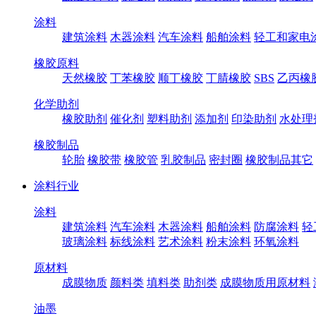
涂料
建筑涂料
木器涂料
汽车涂料
船舶涂料
轻工和家电
橡胶原料
天然橡胶
丁苯橡胶
顺丁橡胶
丁腈橡胶
SBS
乙丙橡
化学助剂
橡胶助剂
催化剂
塑料助剂
添加剂
印染助剂
水处理
橡胶制品
轮胎
橡胶带
橡胶管
乳胶制品
密封圈
橡胶制品其它
涂料行业
涂料
建筑涂料
汽车涂料
木器涂料
船舶涂料
防腐涂料
轻
玻璃涂料
标线涂料
艺术涂料
粉末涂料
环氧涂料
原材料
成膜物质
颜料类
填料类
助剂类
成膜物质用原材料
油墨