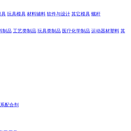
模具
玩具模具
材料辅料
软件与设计
其它模具
螺杆
料制品
工艺类制品
玩具类制品
医疗化学制品
运动器材塑料
其
系配合剂