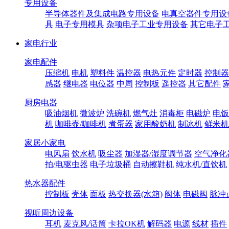
专用设备
半导体器件及集成电路专用设备
电真空器件专用设
具
电子专用模具
杂项电子工业专用设备
其它电子
家电行业
家电配件
压缩机
电机
塑料件
温控器
电热元件
定时器
控制器
感器
继电器
电位器
中周
控制板
遥控器
其它配件
厨房电器
吸油烟机
微波炉
洗碗机
燃气灶
消毒柜
电磁炉
电饭
机
咖啡壶/咖啡机
煮蛋器
家用酸奶机
制冰机
鲜米机
家居小家电
电风扇
饮水机
吸尘器
加湿器/湿度调节器
空气净化
拍/电驱虫器
电子垃圾桶
自动擦鞋机
纯水机/直饮机
热水器配件
控制板
壳体
面板
热交换器(水箱)
阀体
电磁阀
脉冲
视听周边设备
耳机
麦克风/话筒
卡拉OK机
解码器
电源
线材
插件