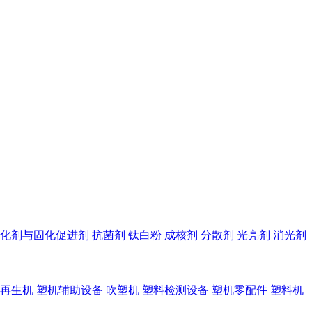
化剂与固化促进剂
抗菌剂
钛白粉
成核剂
分散剂
光亮剂
消光剂
再生机
塑机辅助设备
吹塑机
塑料检测设备
塑机零配件
塑料机