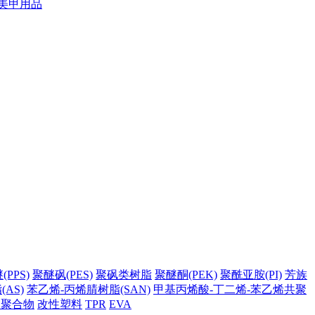
美甲用品
PPS)
聚醚砜(PES)
聚砜类树脂
聚醚酮(PEK)
聚酰亚胺(PI)
芳族
AS)
苯乙烯-丙烯腈树脂(SAN)
甲基丙烯酸-丁二烯-苯乙烯共聚
它聚合物
改性塑料
TPR
EVA