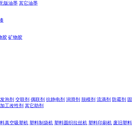
无版油墨
其它油墨
漆
物胶
矿物胶
发泡剂
交联剂
偶联剂
抗静电剂
润滑剂
脱模剂
流滴剂
防霉剂
固
加工改性剂
其它助剂
料真空吸塑机
塑料制袋机
塑料圆织拉丝机
塑料印刷机
废旧塑料