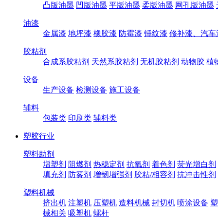
凸版油墨
凹版油墨
平版油墨
柔版油墨
网孔版油墨
油漆
金属漆
地坪漆
橡胶漆
防霉漆
锤纹漆
修补漆、汽车
胶粘剂
合成系胶粘剂
天然系胶粘剂
无机胶粘剂
动物胶
植
设备
生产设备
检测设备
施工设备
辅料
包装类
印刷类
辅料类
塑胶行业
塑料助剂
增塑剂
阻燃剂
热稳定剂
抗氧剂
着色剂
荧光增白剂
填充剂
防雾剂
增韧增强剂
胶粘/相容剂
抗冲击性剂
塑料机械
挤出机
注塑机
压塑机
造料机械
封切机
喷涂设备
塑
械相关
吸塑机
螺杆