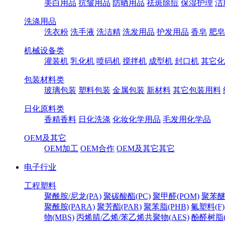
美白用品
抗皱用品
防晒用品
祛斑除痘
保湿护理
洁
洗涤用品
洗衣粉
洗手液
洗洁精
洗发用品
护发用品
香皂
肥皂
机械设备类
灌装机
乳化机
喷码机
搅拌机
成型机
封口机
其它化
包装材料类
玻璃包装
塑料包装
金属包装
新材料
其它包装用料
日化原料类
香精香料
日化洗涤
化妆化学用品
毛发用化学品
OEM及其它
OEM加工
OEM合作
OEM及其它其它
电子行业
工程塑料
聚酰胺/尼龙(PA)
聚碳酸酯(PC)
聚甲醛(POM)
聚苯醚
聚酰胺(PARA)
聚芳酯(PAR)
聚苯脂(PHB)
氟塑料(F)
物(MBS)
丙烯腈/乙烯/苯乙烯共聚物(AES)
酚醛树脂(