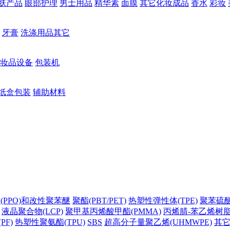
肤产品
眼部护理
男士用品
精华素
面膜
其它化妆成品
香水
彩妆
牙膏
洗涤用品其它
妆品设备
包装机
纸盒包装
辅助材料
(PPO)和改性聚苯醚
聚酯(PBT/PET)
热塑性弹性体(TPE)
聚苯硫醚(
液晶聚合物(LCP)
聚甲基丙烯酸甲酯(PMMA)
丙烯腈-苯乙烯树脂(
PF)
热塑性聚氨酯(TPU)
SBS
超高分子量聚乙烯(UHMWPE)
其