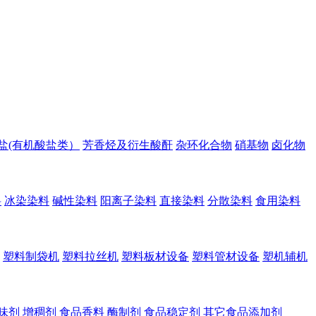
盐(有机酸盐类）
芳香烃及衍生酸酐
杂环化合物
硝基物
卤化物
料
冰染染料
碱性染料
阳离子染料
直接染料
分散染料
食用染料
塑料制袋机
塑料拉丝机
塑料板材设备
塑料管材设备
塑机辅机
味剂
增稠剂
食品香料
酶制剂
食品稳定剂
其它食品添加剂