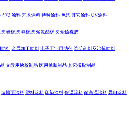
料
印染涂料
艺术涂料
特种涂料
色浆
其它涂料
UV涂料
橡胶
硅橡胶
氟橡胶
聚氨酯橡胶
聚硫橡胶
用助剂
金属加工助剂
电子工业用助剂
选矿药剂及冶炼助剂
品
文教用橡胶制品
医用橡胶制品
其它橡胶制品
墙地面涂料
塑料涂料
印染涂料
保温涂料
耐高温涂料
导电涂料