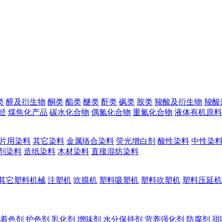
类
醛及衍生物
酮类
酯类
醚类
酐类
砜类
胺类
羧酸及衍生物
羧酸
烃
煤焦化产品
碳水化合物
偶氮化合物
重氮化合物
液体有机原料
片用染料
其它染料
金属络合染料
荧光增白剂
酸性染料
中性染
剂染料
造纸染料
木材染料
直接混纺染料
其它塑料机械
注塑机
吹膜机
塑料吸塑机
塑料吹塑机
塑料压延机
着色剂
护色剂
乳化剂
增味剂
水分保持剂
营养强化剂
防腐剂
甜