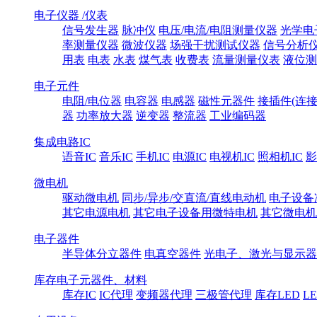
电子仪器 /仪表
信号发生器
脉冲仪
电压/电流/电阻测量仪器
光学电
率测量仪器
微波仪器
场强干扰测试仪器
信号分析
用表
电表
水表
煤气表
收费表
流量测量仪表
液位测
电子元件
电阻/电位器
电容器
电感器
磁性元器件
接插件(连接
器
功率放大器
逆变器
整流器
工业编码器
集成电路IC
语音IC
音乐IC
手机IC
电源IC
电视机IC
照相机IC
影
微电机
驱动微电机
同步/异步/交直流/直线电动机
电子设备
其它电源电机
其它电子设备用微特电机
其它微电机
电子器件
半导体分立器件
电真空器件
光电子、激光与显示器
库存电子元器件、材料
库存IC
IC代理
变频器代理
三极管代理
库存LED
L