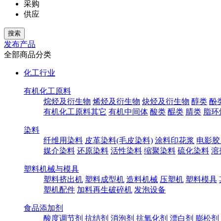
采购
供应
发布产品
全部商品分类
化工行业
有机化工原料
烷烃及衍生物
烯烃及衍生物
炔烃及衍生物
醇类
酚
有机化工原料其它
有机中间体
酸类
醌类
腈类
脂环
染料
纤维用染料
皮革染料(毛皮染料)
涂料印花浆
电影胶
媒介染料
还原染料
活性染料
缩聚染料
硫化染料
溶
塑料机械与模具
塑料挤出机
塑料成型机
造料机械
压塑机
塑料模具
塑机配件
加料再生破碎机
发泡设备
食品添加剂
酸度调节剂
抗结剂
消泡剂
抗氧化剂
漂白剂
膨松剂