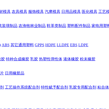
材模具
农具模具
服饰模具
汽摩模具
日用品模具
医化模具
工艺
筑装璜制品
农渔牧林业制品
鞋革类制品
塑料配件制品
家电用塑
)
ABS
其它通用塑料
GPPS
HDPE
LLDPE
EBS
LDPE
橡胶
特种合成橡胶
乳胶
热塑性弹性体
液体橡胶
粉末橡胶
片
日用橡胶品
剂
工艺操作系统配合剂
特性赋予配合剂
乳胶专用配合剂
粘合体