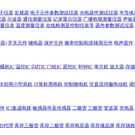
子仪器
监视器
电子元件参数测试仪器
光电器件测试仪器
半导体
仪器
示波器
通信测量仪器
记录显示仪器
广播电视测量仪器
声振
量仪表
温度测量仪表
在线检测及控制仪表等
器件参数测试仪器
器)
开关元件
继电器
保护元件
频率控制和选择用元件
电声器件
碟机IC
温控IC
闪灯IC
门铃IC
遥控IC
时钟IC
单片机
放大器
存储
冷却用小型风机
计算机用电机
控制微电机
交直流伺服电动机
调
件
IC\集成电路
敏感器件及传感器
二极管
三极管
变送器
充电器
ED代理
库存三极管
库存二极管
库存电容器
库存液晶屏
库存场效