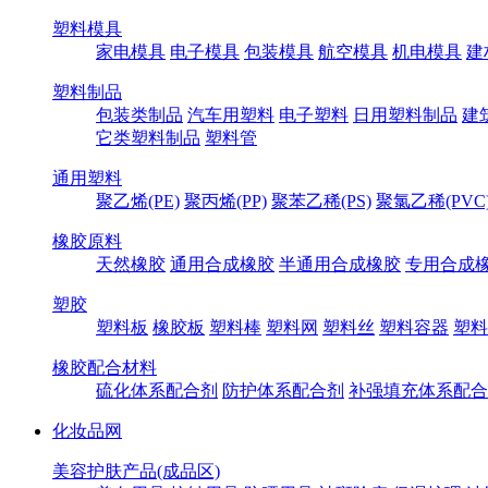
塑料模具
家电模具
电子模具
包装模具
航空模具
机电模具
建
塑料制品
包装类制品
汽车用塑料
电子塑料
日用塑料制品
建
它类塑料制品
塑料管
通用塑料
聚乙烯(PE)
聚丙烯(PP)
聚苯乙稀(PS)
聚氯乙稀(PVC
橡胶原料
天然橡胶
通用合成橡胶
半通用合成橡胶
专用合成
塑胶
塑料板
橡胶板
塑料棒
塑料网
塑料丝
塑料容器
塑料
橡胶配合材料
硫化体系配合剂
防护体系配合剂
补强填充体系配合
化妆品网
美容护肤产品(成品区)