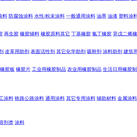
涂料
防腐蚀涂料
水性/粉末涂料
一般通用涂料
油墨
油漆
塑料涂
胶
再生胶
橡胶辅料
橡胶原料其它
丁基橡胶
氯丁橡胶
异戊二烯
剂
皮革用助剂
表面活性剂
其它化学助剂
吸附剂
涂料助剂
建筑
橡胶板
橡胶片
工业用橡胶制品
农业用橡胶制品
生活日用橡胶制
工涂料
铁路公路涂料
通用涂料
其它专用涂料
辅助材料
金属涂料
溶剂类
涂料