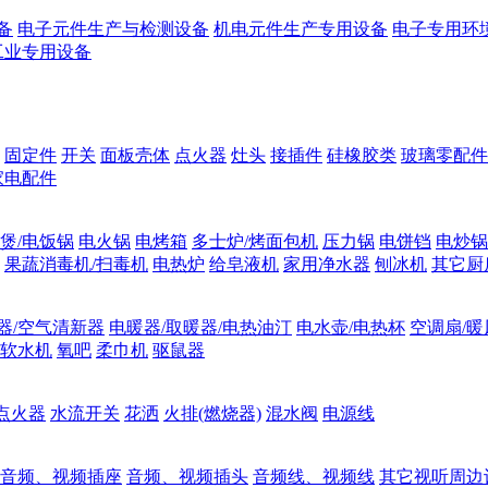
备
电子元件生产与检测设备
机电元件生产专用设备
电子专用环
工业专用设备
固定件
开关
面板壳体
点火器
灶头
接插件
硅橡胶类
玻璃零配件
家电配件
煲/电饭锅
电火锅
电烤箱
多士炉/烤面包机
压力锅
电饼铛
电炒锅
果蔬消毒机/扫毒机
电热炉
给皂液机
家用净水器
刨冰机
其它厨
器/空气清新器
电暖器/取暖器/电热油汀
电水壶/电热杯
空调扇/暖
软水机
氧吧
柔巾机
驱鼠器
点火器
水流开关
花洒
火排(燃烧器)
混水阀
电源线
音频、视频插座
音频、视频插头
音频线、视频线
其它视听周边