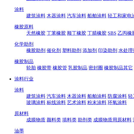
涂料
建筑涂料
木器涂料
汽车涂料
船舶涂料
轻工和家电
橡胶原料
天然橡胶
丁苯橡胶
顺丁橡胶
丁腈橡胶
SBS
乙丙橡
化学助剂
橡胶助剂
催化剂
塑料助剂
添加剂
印染助剂
水处理
橡胶制品
轮胎
橡胶带
橡胶管
乳胶制品
密封圈
橡胶制品其它
涂料行业
涂料
建筑涂料
汽车涂料
木器涂料
船舶涂料
防腐涂料
轻
玻璃涂料
标线涂料
艺术涂料
粉末涂料
环氧涂料
原材料
成膜物质
颜料类
填料类
助剂类
成膜物质用原材料
油墨