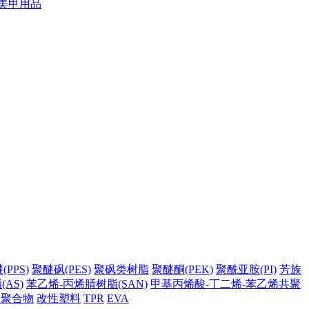
美甲用品
PPS)
聚醚砜(PES)
聚砜类树脂
聚醚酮(PEK)
聚酰亚胺(PI)
芳族
AS)
苯乙烯-丙烯腈树脂(SAN)
甲基丙烯酸-丁二烯-苯乙烯共聚
它聚合物
改性塑料
TPR
EVA