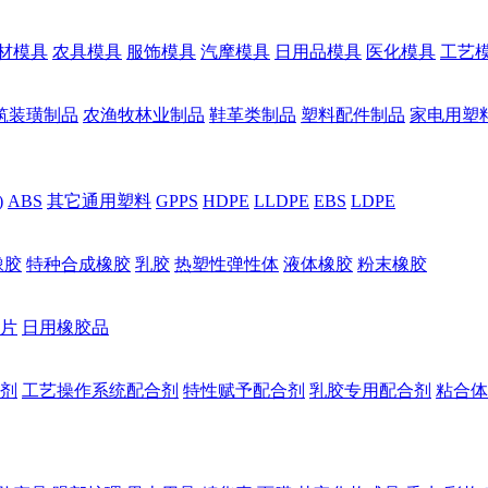
材模具
农具模具
服饰模具
汽摩模具
日用品模具
医化模具
工艺
筑装璜制品
农渔牧林业制品
鞋革类制品
塑料配件制品
家电用塑
)
ABS
其它通用塑料
GPPS
HDPE
LLDPE
EBS
LDPE
橡胶
特种合成橡胶
乳胶
热塑性弹性体
液体橡胶
粉末橡胶
片
日用橡胶品
剂
工艺操作系统配合剂
特性赋予配合剂
乳胶专用配合剂
粘合体