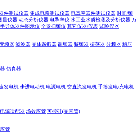
器件测试仪器
集成电路测试仪器
电真空器件测试仪器
时间/频
测量仪器
动态分析仪器
电导率仪
水工业水质检测及分析仪器
万
半导体器件图示仪
全景扫频仪
其它仪器/仪表
试验仪器
变频器
滤波器
晶体谐振器
调频器
鉴频器
振荡器
分频器
稳压
器
仿真器
速发电机
步进电动机
电源电机
交直流发电机
手摇发电/充电机
电源适配器
场效应管
可控硅(晶闸管)
应管