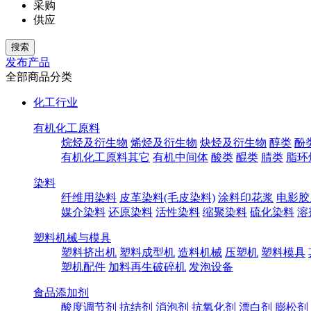
采购
供应
发布产品
全部商品分类
化工行业
有机化工原料
烷烃及衍生物
烯烃及衍生物
炔烃及衍生物
醇类
酚
有机化工原料其它
有机中间体
酸类
醌类
腈类
脂环
染料
纤维用染料
皮革染料(毛皮染料)
涂料印花浆
电影胶
媒介染料
还原染料
活性染料
缩聚染料
硫化染料
溶
塑料机械与模具
塑料挤出机
塑料成型机
造料机械
压塑机
塑料模具
塑机配件
加料再生破碎机
发泡设备
食品添加剂
酸度调节剂
抗结剂
消泡剂
抗氧化剂
漂白剂
膨松剂