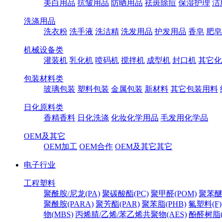
美白用品
抗皱用品
防晒用品
祛斑除痘
保湿护理
洁
洗涤用品
洗衣粉
洗手液
洗洁精
洗发用品
护发用品
香皂
肥皂
机械设备类
灌装机
乳化机
喷码机
搅拌机
成型机
封口机
其它化
包装材料类
玻璃包装
塑料包装
金属包装
新材料
其它包装用料
日化原料类
香精香料
日化洗涤
化妆化学用品
毛发用化学品
OEM及其它
OEM加工
OEM合作
OEM及其它其它
电子行业
工程塑料
聚酰胺/尼龙(PA)
聚碳酸酯(PC)
聚甲醛(POM)
聚苯醚
聚酰胺(PARA)
聚芳酯(PAR)
聚苯脂(PHB)
氟塑料(F)
物(MBS)
丙烯腈/乙烯/苯乙烯共聚物(AES)
酚醛树脂(