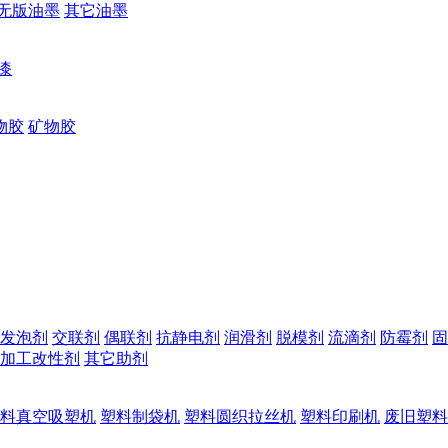
无版油墨
其它油墨
漆
物胶
矿物胶
发泡剂
交联剂
偶联剂
抗静电剂
润滑剂
脱模剂
流滴剂
防霉剂
固
加工改性剂
其它助剂
料真空吸塑机
塑料制袋机
塑料圆织拉丝机
塑料印刷机
废旧塑料