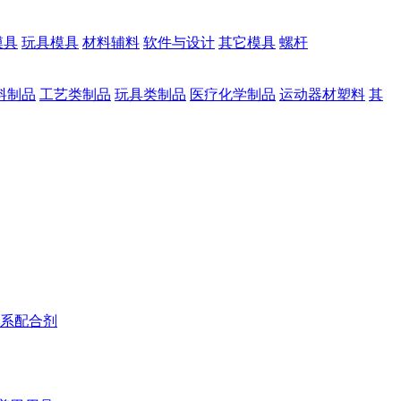
模具
玩具模具
材料辅料
软件与设计
其它模具
螺杆
料制品
工艺类制品
玩具类制品
医疗化学制品
运动器材塑料
其
系配合剂