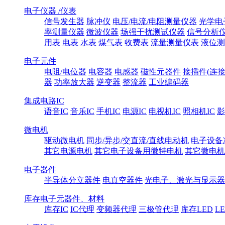
电子仪器 /仪表
信号发生器
脉冲仪
电压/电流/电阻测量仪器
光学电
率测量仪器
微波仪器
场强干扰测试仪器
信号分析
用表
电表
水表
煤气表
收费表
流量测量仪表
液位测
电子元件
电阻/电位器
电容器
电感器
磁性元器件
接插件(连接
器
功率放大器
逆变器
整流器
工业编码器
集成电路IC
语音IC
音乐IC
手机IC
电源IC
电视机IC
照相机IC
影
微电机
驱动微电机
同步/异步/交直流/直线电动机
电子设备
其它电源电机
其它电子设备用微特电机
其它微电机
电子器件
半导体分立器件
电真空器件
光电子、激光与显示器
库存电子元器件、材料
库存IC
IC代理
变频器代理
三极管代理
库存LED
L