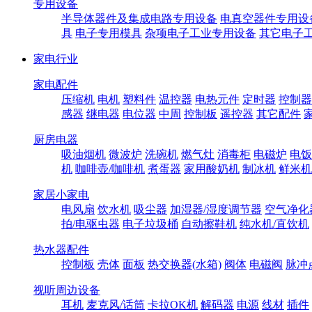
专用设备
半导体器件及集成电路专用设备
电真空器件专用设
具
电子专用模具
杂项电子工业专用设备
其它电子
家电行业
家电配件
压缩机
电机
塑料件
温控器
电热元件
定时器
控制器
感器
继电器
电位器
中周
控制板
遥控器
其它配件
厨房电器
吸油烟机
微波炉
洗碗机
燃气灶
消毒柜
电磁炉
电饭
机
咖啡壶/咖啡机
煮蛋器
家用酸奶机
制冰机
鲜米机
家居小家电
电风扇
饮水机
吸尘器
加湿器/湿度调节器
空气净化
拍/电驱虫器
电子垃圾桶
自动擦鞋机
纯水机/直饮机
热水器配件
控制板
壳体
面板
热交换器(水箱)
阀体
电磁阀
脉冲
视听周边设备
耳机
麦克风/话筒
卡拉OK机
解码器
电源
线材
插件