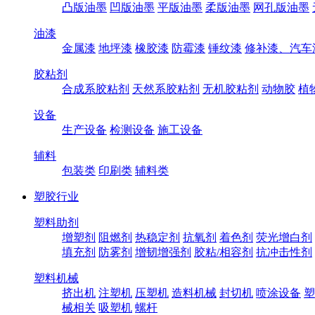
凸版油墨
凹版油墨
平版油墨
柔版油墨
网孔版油墨
油漆
金属漆
地坪漆
橡胶漆
防霉漆
锤纹漆
修补漆、汽车
胶粘剂
合成系胶粘剂
天然系胶粘剂
无机胶粘剂
动物胶
植
设备
生产设备
检测设备
施工设备
辅料
包装类
印刷类
辅料类
塑胶行业
塑料助剂
增塑剂
阻燃剂
热稳定剂
抗氧剂
着色剂
荧光增白剂
填充剂
防雾剂
增韧增强剂
胶粘/相容剂
抗冲击性剂
塑料机械
挤出机
注塑机
压塑机
造料机械
封切机
喷涂设备
塑
械相关
吸塑机
螺杆