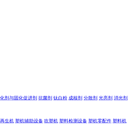
化剂与固化促进剂
抗菌剂
钛白粉
成核剂
分散剂
光亮剂
消光剂
再生机
塑机辅助设备
吹塑机
塑料检测设备
塑机零配件
塑料机