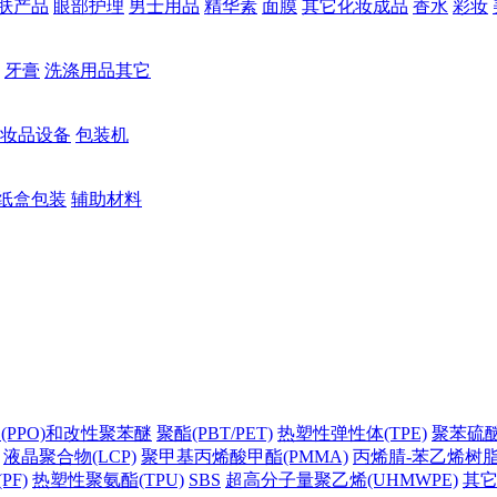
肤产品
眼部护理
男士用品
精华素
面膜
其它化妆成品
香水
彩妆
牙膏
洗涤用品其它
妆品设备
包装机
纸盒包装
辅助材料
(PPO)和改性聚苯醚
聚酯(PBT/PET)
热塑性弹性体(TPE)
聚苯硫醚(
液晶聚合物(LCP)
聚甲基丙烯酸甲酯(PMMA)
丙烯腈-苯乙烯树脂(
PF)
热塑性聚氨酯(TPU)
SBS
超高分子量聚乙烯(UHMWPE)
其