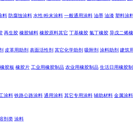
涂料
防腐蚀涂料
水性/粉末涂料
一般通用涂料
油墨
油漆
塑料涂
胶
再生胶
橡胶辅料
橡胶原料其它
丁基橡胶
氯丁橡胶
异戊二烯
剂
皮革用助剂
表面活性剂
其它化学助剂
吸附剂
涂料助剂
建筑
橡胶板
橡胶片
工业用橡胶制品
农业用橡胶制品
生活日用橡胶制
工涂料
铁路公路涂料
通用涂料
其它专用涂料
辅助材料
金属涂料
溶剂类
涂料