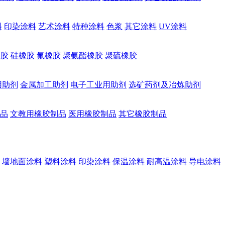
料
印染涂料
艺术涂料
特种涂料
色浆
其它涂料
UV涂料
橡胶
硅橡胶
氟橡胶
聚氨酯橡胶
聚硫橡胶
用助剂
金属加工助剂
电子工业用助剂
选矿药剂及冶炼助剂
品
文教用橡胶制品
医用橡胶制品
其它橡胶制品
墙地面涂料
塑料涂料
印染涂料
保温涂料
耐高温涂料
导电涂料