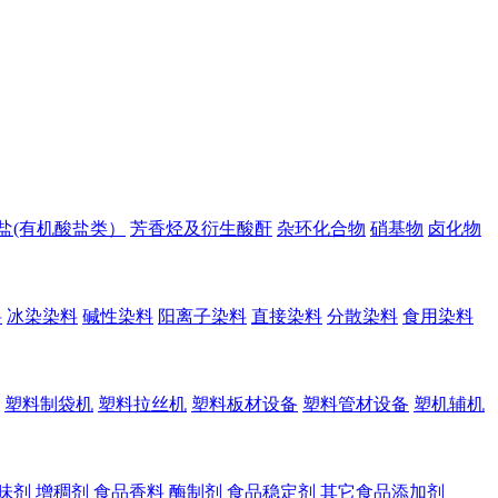
盐(有机酸盐类）
芳香烃及衍生酸酐
杂环化合物
硝基物
卤化物
料
冰染染料
碱性染料
阳离子染料
直接染料
分散染料
食用染料
塑料制袋机
塑料拉丝机
塑料板材设备
塑料管材设备
塑机辅机
味剂
增稠剂
食品香料
酶制剂
食品稳定剂
其它食品添加剂