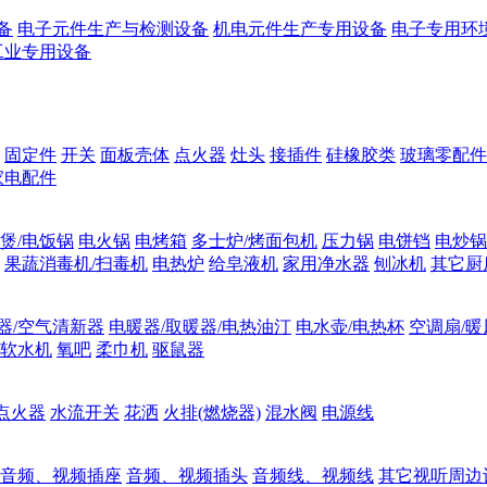
备
电子元件生产与检测设备
机电元件生产专用设备
电子专用环
工业专用设备
固定件
开关
面板壳体
点火器
灶头
接插件
硅橡胶类
玻璃零配件
家电配件
煲/电饭锅
电火锅
电烤箱
多士炉/烤面包机
压力锅
电饼铛
电炒锅
果蔬消毒机/扫毒机
电热炉
给皂液机
家用净水器
刨冰机
其它厨
器/空气清新器
电暖器/取暖器/电热油汀
电水壶/电热杯
空调扇/暖
软水机
氧吧
柔巾机
驱鼠器
点火器
水流开关
花洒
火排(燃烧器)
混水阀
电源线
音频、视频插座
音频、视频插头
音频线、视频线
其它视听周边