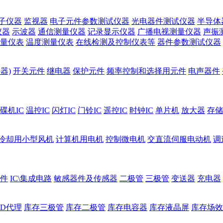
子仪器
监视器
电子元件参数测试仪器
光电器件测试仪器
半导体
仪器
示波器
通信测量仪器
记录显示仪器
广播电视测量仪器
声振
量仪表
温度测量仪表
在线检测及控制仪表等
器件参数测试仪器
器)
开关元件
继电器
保护元件
频率控制和选择用元件
电声器件
碟机IC
温控IC
闪灯IC
门铃IC
遥控IC
时钟IC
单片机
放大器
存储
冷却用小型风机
计算机用电机
控制微电机
交直流伺服电动机
调
件
IC\集成电路
敏感器件及传感器
二极管
三极管
变送器
充电器
ED代理
库存三极管
库存二极管
库存电容器
库存液晶屏
库存场效