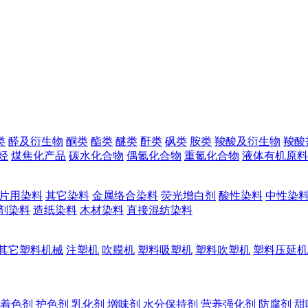
类
醛及衍生物
酮类
酯类
醚类
酐类
砜类
胺类
羧酸及衍生物
羧酸
烃
煤焦化产品
碳水化合物
偶氮化合物
重氮化合物
液体有机原料
片用染料
其它染料
金属络合染料
荧光增白剂
酸性染料
中性染
剂染料
造纸染料
木材染料
直接混纺染料
其它塑料机械
注塑机
吹膜机
塑料吸塑机
塑料吹塑机
塑料压延机
着色剂
护色剂
乳化剂
增味剂
水分保持剂
营养强化剂
防腐剂
甜