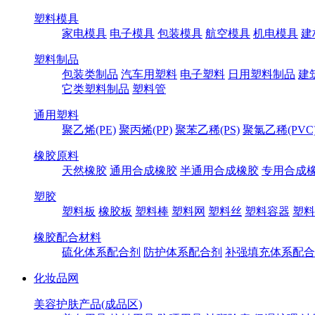
塑料模具
家电模具
电子模具
包装模具
航空模具
机电模具
建
塑料制品
包装类制品
汽车用塑料
电子塑料
日用塑料制品
建
它类塑料制品
塑料管
通用塑料
聚乙烯(PE)
聚丙烯(PP)
聚苯乙稀(PS)
聚氯乙稀(PVC
橡胶原料
天然橡胶
通用合成橡胶
半通用合成橡胶
专用合成
塑胶
塑料板
橡胶板
塑料棒
塑料网
塑料丝
塑料容器
塑料
橡胶配合材料
硫化体系配合剂
防护体系配合剂
补强填充体系配合
化妆品网
美容护肤产品(成品区)