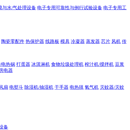
境与水/气处理设备
电子专用可靠性与例行试验设备
电子专用工
陶瓷零配件
热保护器
线路板
模具
冷凝器
蒸发器
芯片
风机
传
/电热锅
打蛋器
冰淇淋机
食物垃圾处理机
榨汁机/搅拌机
豆浆
房电器
风扇
电熨斗
除湿机/抽湿机
干手器
电热毯
氧气机
灭蚊器/灭蚊
设备