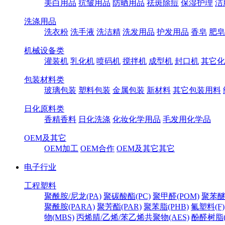
美白用品
抗皱用品
防晒用品
祛斑除痘
保湿护理
洁
洗涤用品
洗衣粉
洗手液
洗洁精
洗发用品
护发用品
香皂
肥皂
机械设备类
灌装机
乳化机
喷码机
搅拌机
成型机
封口机
其它化
包装材料类
玻璃包装
塑料包装
金属包装
新材料
其它包装用料
日化原料类
香精香料
日化洗涤
化妆化学用品
毛发用化学品
OEM及其它
OEM加工
OEM合作
OEM及其它其它
电子行业
工程塑料
聚酰胺/尼龙(PA)
聚碳酸酯(PC)
聚甲醛(POM)
聚苯醚
聚酰胺(PARA)
聚芳酯(PAR)
聚苯脂(PHB)
氟塑料(F)
物(MBS)
丙烯腈/乙烯/苯乙烯共聚物(AES)
酚醛树脂(