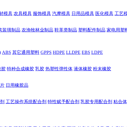
材模具
农具模具
服饰模具
汽摩模具
日用品模具
医化模具
工艺
筑装璜制品
农渔牧林业制品
鞋革类制品
塑料配件制品
家电用塑
)
ABS
其它通用塑料
GPPS
HDPE
LLDPE
EBS
LDPE
橡胶
特种合成橡胶
乳胶
热塑性弹性体
液体橡胶
粉末橡胶
片
日用橡胶品
剂
工艺操作系统配合剂
特性赋予配合剂
乳胶专用配合剂
粘合体