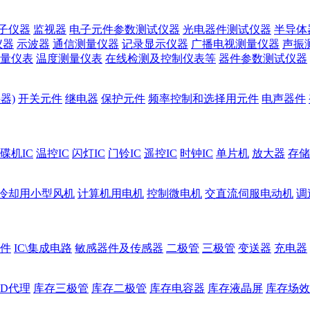
子仪器
监视器
电子元件参数测试仪器
光电器件测试仪器
半导体
仪器
示波器
通信测量仪器
记录显示仪器
广播电视测量仪器
声振
量仪表
温度测量仪表
在线检测及控制仪表等
器件参数测试仪器
器)
开关元件
继电器
保护元件
频率控制和选择用元件
电声器件
碟机IC
温控IC
闪灯IC
门铃IC
遥控IC
时钟IC
单片机
放大器
存储
冷却用小型风机
计算机用电机
控制微电机
交直流伺服电动机
调
件
IC\集成电路
敏感器件及传感器
二极管
三极管
变送器
充电器
ED代理
库存三极管
库存二极管
库存电容器
库存液晶屏
库存场效