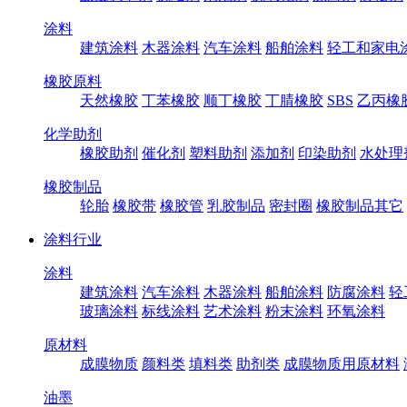
涂料
建筑涂料
木器涂料
汽车涂料
船舶涂料
轻工和家电
橡胶原料
天然橡胶
丁苯橡胶
顺丁橡胶
丁腈橡胶
SBS
乙丙橡
化学助剂
橡胶助剂
催化剂
塑料助剂
添加剂
印染助剂
水处理
橡胶制品
轮胎
橡胶带
橡胶管
乳胶制品
密封圈
橡胶制品其它
涂料行业
涂料
建筑涂料
汽车涂料
木器涂料
船舶涂料
防腐涂料
轻
玻璃涂料
标线涂料
艺术涂料
粉末涂料
环氧涂料
原材料
成膜物质
颜料类
填料类
助剂类
成膜物质用原材料
油墨