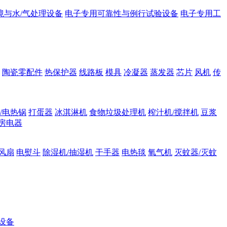
境与水/气处理设备
电子专用可靠性与例行试验设备
电子专用工
陶瓷零配件
热保护器
线路板
模具
冷凝器
蒸发器
芯片
风机
传
/电热锅
打蛋器
冰淇淋机
食物垃圾处理机
榨汁机/搅拌机
豆浆
房电器
风扇
电熨斗
除湿机/抽湿机
干手器
电热毯
氧气机
灭蚊器/灭蚊
设备