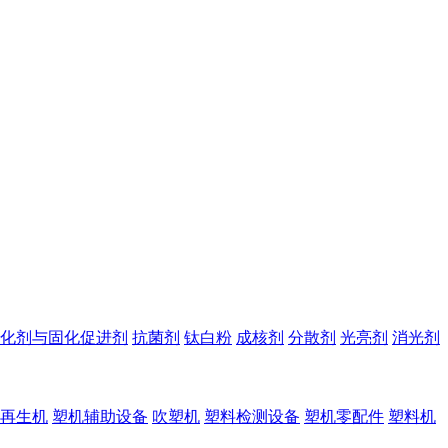
化剂与固化促进剂
抗菌剂
钛白粉
成核剂
分散剂
光亮剂
消光剂
再生机
塑机辅助设备
吹塑机
塑料检测设备
塑机零配件
塑料机