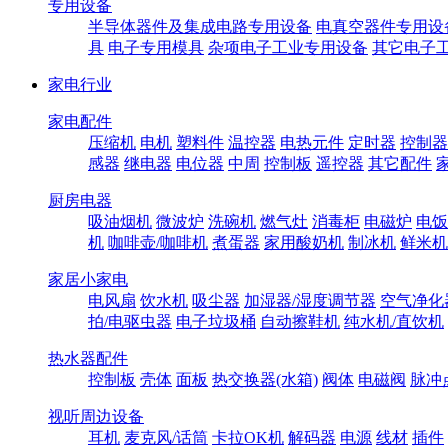
专用设备
半导体器件及集成电路专用设备
电真空器件专用设
具
电子专用模具
杂项电子工业专用设备
其它电子
家电行业
家电配件
压缩机
电机
塑料件
温控器
电热元件
定时器
控制器
感器
继电器
电位器
中周
控制板
遥控器
其它配件
厨房电器
吸油烟机
微波炉
洗碗机
燃气灶
消毒柜
电磁炉
电饭
机
咖啡壶/咖啡机
煮蛋器
家用酸奶机
制冰机
鲜米机
家居小家电
电风扇
饮水机
吸尘器
加湿器/湿度调节器
空气净化
拍/电驱虫器
电子垃圾桶
自动擦鞋机
纯水机/直饮机
热水器配件
控制板
壳体
面板
热交换器(水箱)
阀体
电磁阀
脉冲
视听周边设备
耳机
麦克风/话筒
卡拉OK机
解码器
电源
线材
插件