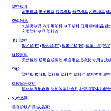
塑料模具
家电模具
电子模具
包装模具
航空模具
机电模具
建
塑料制品
包装类制品
汽车用塑料
电子塑料
日用塑料制品
建
它类塑料制品
塑料管
通用塑料
聚乙烯(PE)
聚丙烯(PP)
聚苯乙稀(PS)
聚氯乙稀(PVC
橡胶原料
天然橡胶
通用合成橡胶
半通用合成橡胶
专用合成
塑胶
塑料板
橡胶板
塑料棒
塑料网
塑料丝
塑料容器
塑料
橡胶配合材料
硫化体系配合剂
防护体系配合剂
补强填充体系配合
化妆品网
美容护肤产品(成品区)