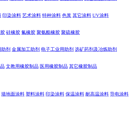
料
印染涂料
艺术涂料
特种涂料
色浆
其它涂料
UV涂料
橡胶
硅橡胶
氟橡胶
聚氨酯橡胶
聚硫橡胶
用助剂
金属加工助剂
电子工业用助剂
选矿药剂及冶炼助剂
品
文教用橡胶制品
医用橡胶制品
其它橡胶制品
墙地面涂料
塑料涂料
印染涂料
保温涂料
耐高温涂料
导电涂料