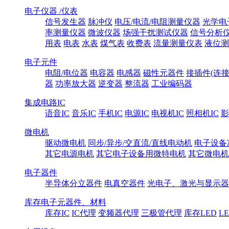
电子仪器 /仪表
信号发生器
脉冲仪
电压/电流/电阻测量仪器
光学电
率测量仪器
微波仪器
场强干扰测试仪器
信号分析
用表
电表
水表
煤气表
收费表
流量测量仪表
液位测
电子元件
电阻/电位器
电容器
电感器
磁性元器件
接插件(连接
器
功率放大器
逆变器
整流器
工业编码器
集成电路IC
语音IC
音乐IC
手机IC
电源IC
电视机IC
照相机IC
影
微电机
驱动微电机
同步/异步/交直流/直线电动机
电子设备
其它电源电机
其它电子设备用微特电机
其它微电机
电子器件
半导体分立器件
电真空器件
光电子、激光与显示器
库存电子元器件、材料
库存IC
IC代理
变频器代理
三极管代理
库存LED
L