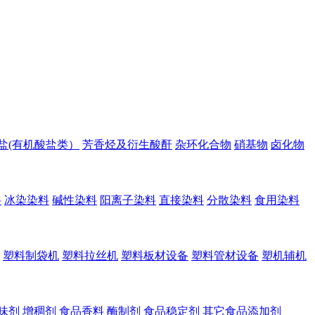
盐(有机酸盐类）
芳香烃及衍生酸酐
杂环化合物
硝基物
卤化物
料
冰染染料
碱性染料
阳离子染料
直接染料
分散染料
食用染料
塑料制袋机
塑料拉丝机
塑料板材设备
塑料管材设备
塑机辅机
味剂
增稠剂
食品香料
酶制剂
食品稳定剂
其它食品添加剂