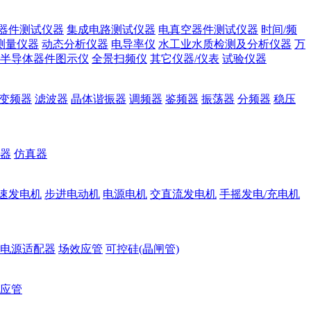
器件测试仪器
集成电路测试仪器
电真空器件测试仪器
时间/频
测量仪器
动态分析仪器
电导率仪
水工业水质检测及分析仪器
万
半导体器件图示仪
全景扫频仪
其它仪器/仪表
试验仪器
变频器
滤波器
晶体谐振器
调频器
鉴频器
振荡器
分频器
稳压
器
仿真器
速发电机
步进电动机
电源电机
交直流发电机
手摇发电/充电机
电源适配器
场效应管
可控硅(晶闸管)
应管