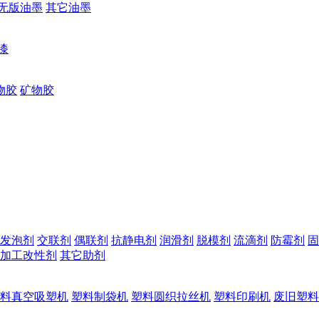
无版油墨
其它油墨
漆
物胶
矿物胶
发泡剂
交联剂
偶联剂
抗静电剂
润滑剂
脱模剂
流滴剂
防霉剂
固
加工改性剂
其它助剂
料真空吸塑机
塑料制袋机
塑料圆织拉丝机
塑料印刷机
废旧塑料