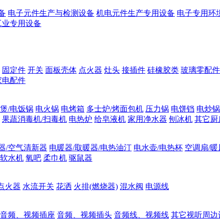
备
电子元件生产与检测设备
机电元件生产专用设备
电子专用环
工业专用设备
固定件
开关
面板壳体
点火器
灶头
接插件
硅橡胶类
玻璃零配件
家电配件
煲/电饭锅
电火锅
电烤箱
多士炉/烤面包机
压力锅
电饼铛
电炒锅
果蔬消毒机/扫毒机
电热炉
给皂液机
家用净水器
刨冰机
其它厨
器/空气清新器
电暖器/取暖器/电热油汀
电水壶/电热杯
空调扇/暖
软水机
氧吧
柔巾机
驱鼠器
点火器
水流开关
花洒
火排(燃烧器)
混水阀
电源线
音频、视频插座
音频、视频插头
音频线、视频线
其它视听周边