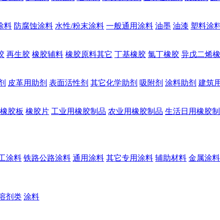
涂料
防腐蚀涂料
水性/粉末涂料
一般通用涂料
油墨
油漆
塑料涂
胶
再生胶
橡胶辅料
橡胶原料其它
丁基橡胶
氯丁橡胶
异戊二烯
剂
皮革用助剂
表面活性剂
其它化学助剂
吸附剂
涂料助剂
建筑
橡胶板
橡胶片
工业用橡胶制品
农业用橡胶制品
生活日用橡胶制
工涂料
铁路公路涂料
通用涂料
其它专用涂料
辅助材料
金属涂料
溶剂类
涂料