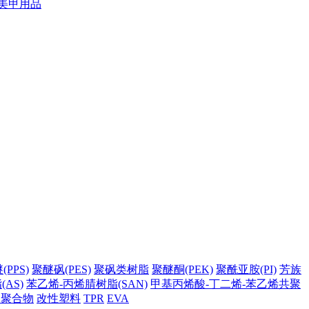
美甲用品
PPS)
聚醚砜(PES)
聚砜类树脂
聚醚酮(PEK)
聚酰亚胺(PI)
芳族
AS)
苯乙烯-丙烯腈树脂(SAN)
甲基丙烯酸-丁二烯-苯乙烯共聚
它聚合物
改性塑料
TPR
EVA