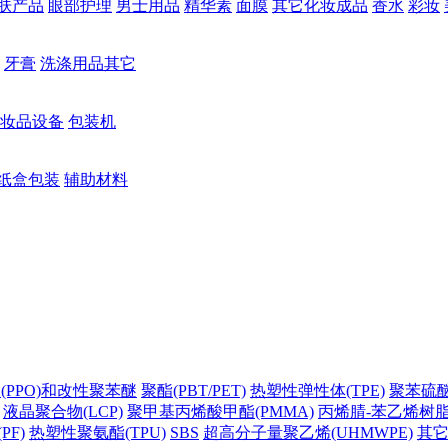
肤产品
眼部护理
男士用品
精华素
面膜
其它化妆成品
香水
彩妆
牙膏
洗涤用品其它
妆品设备
包装机
纸盒包装
辅助材料
(PPO)和改性聚苯醚
聚酯(PBT/PET)
热塑性弹性体(TPE)
聚苯硫醚(
液晶聚合物(LCP)
聚甲基丙烯酸甲酯(PMMA)
丙烯腈-苯乙烯树脂(
PF)
热塑性聚氨酯(TPU)
SBS
超高分子量聚乙烯(UHMWPE)
其