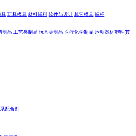
模具
玩具模具
材料辅料
软件与设计
其它模具
螺杆
料制品
工艺类制品
玩具类制品
医疗化学制品
运动器材塑料
其
系配合剂