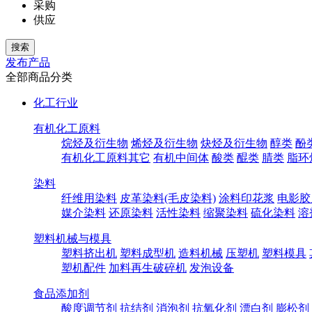
采购
供应
发布产品
全部商品分类
化工行业
有机化工原料
烷烃及衍生物
烯烃及衍生物
炔烃及衍生物
醇类
酚
有机化工原料其它
有机中间体
酸类
醌类
腈类
脂环
染料
纤维用染料
皮革染料(毛皮染料)
涂料印花浆
电影胶
媒介染料
还原染料
活性染料
缩聚染料
硫化染料
溶
塑料机械与模具
塑料挤出机
塑料成型机
造料机械
压塑机
塑料模具
塑机配件
加料再生破碎机
发泡设备
食品添加剂
酸度调节剂
抗结剂
消泡剂
抗氧化剂
漂白剂
膨松剂