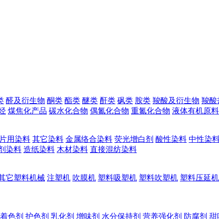
类
醛及衍生物
酮类
酯类
醚类
酐类
砜类
胺类
羧酸及衍生物
羧酸
烃
煤焦化产品
碳水化合物
偶氮化合物
重氮化合物
液体有机原料
片用染料
其它染料
金属络合染料
荧光增白剂
酸性染料
中性染
剂染料
造纸染料
木材染料
直接混纺染料
其它塑料机械
注塑机
吹膜机
塑料吸塑机
塑料吹塑机
塑料压延机
着色剂
护色剂
乳化剂
增味剂
水分保持剂
营养强化剂
防腐剂
甜