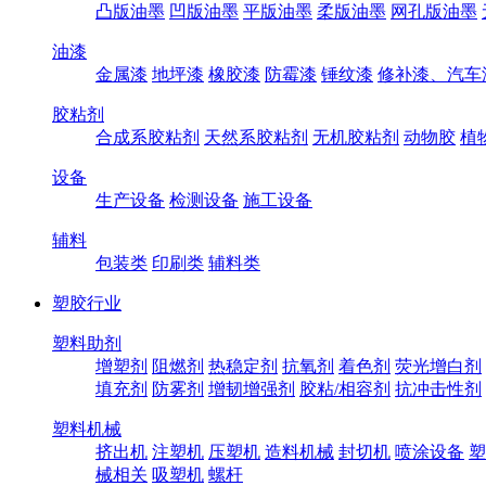
凸版油墨
凹版油墨
平版油墨
柔版油墨
网孔版油墨
油漆
金属漆
地坪漆
橡胶漆
防霉漆
锤纹漆
修补漆、汽车
胶粘剂
合成系胶粘剂
天然系胶粘剂
无机胶粘剂
动物胶
植
设备
生产设备
检测设备
施工设备
辅料
包装类
印刷类
辅料类
塑胶行业
塑料助剂
增塑剂
阻燃剂
热稳定剂
抗氧剂
着色剂
荧光增白剂
填充剂
防雾剂
增韧增强剂
胶粘/相容剂
抗冲击性剂
塑料机械
挤出机
注塑机
压塑机
造料机械
封切机
喷涂设备
塑
械相关
吸塑机
螺杆