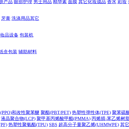
肤产品
眼部护理
男士用品
精华素
面膜
其它化妆成品
香水
彩妆
牙膏
洗涤用品其它
妆品设备
包装机
纸盒包装
辅助材料
(PPO)和改性聚苯醚
聚酯(PBT/PET)
热塑性弹性体(TPE)
聚苯硫醚(
液晶聚合物(LCP)
聚甲基丙烯酸甲酯(PMMA)
丙烯腈-苯乙烯树脂(
PF)
热塑性聚氨酯(TPU)
SBS
超高分子量聚乙烯(UHMWPE)
其