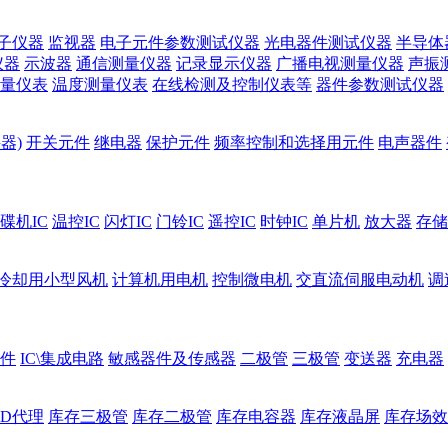
子仪器
监视器
电子元件参数测试仪器
光电器件测试仪器
半导体
仪器
示波器
通信测量仪器
记录显示仪器
广播电视测量仪器
声振
量仪表
温度测量仪表
在线检测及控制仪表等
器件参数测试仪器
器)
开关元件
继电器
保护元件
频率控制和选择用元件
电声器件
碟机IC
温控IC
闪灯IC
门铃IC
遥控IC
时钟IC
单片机
放大器
存储
冷却用小型风机
计算机用电机
控制微电机
交直流伺服电动机
调
件
IC\集成电路
敏感器件及传感器
二极管
三极管
变送器
充电器
ED代理
库存三极管
库存二极管
库存电容器
库存液晶屏
库存场效