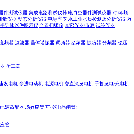
器件测试仪器
集成电路测试仪器
电真空器件测试仪器
时间/频
测量仪器
动态分析仪器
电导率仪
水工业水质检测及分析仪器
万
半导体器件图示仪
全景扫频仪
其它仪器/仪表
试验仪器
变频器
滤波器
晶体谐振器
调频器
鉴频器
振荡器
分频器
稳压
器
仿真器
速发电机
步进电动机
电源电机
交直流发电机
手摇发电/充电机
电源适配器
场效应管
可控硅(晶闸管)
应管