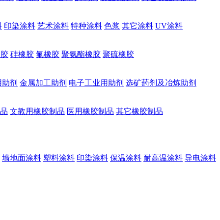
料
印染涂料
艺术涂料
特种涂料
色浆
其它涂料
UV涂料
橡胶
硅橡胶
氟橡胶
聚氨酯橡胶
聚硫橡胶
用助剂
金属加工助剂
电子工业用助剂
选矿药剂及冶炼助剂
品
文教用橡胶制品
医用橡胶制品
其它橡胶制品
墙地面涂料
塑料涂料
印染涂料
保温涂料
耐高温涂料
导电涂料