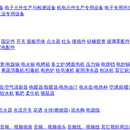
备
电子元件生产与检测设备
机电元件生产专用设备
电子专用环
工业专用设备
固定件
开关
面板壳体
点火器
灶头
接插件
硅橡胶类
玻璃零配件
家电配件
煲/电饭锅
电火锅
电烤箱
多士炉/烤面包机
压力锅
电饼铛
电炒锅
果蔬消毒机/扫毒机
电热炉
给皂液机
家用净水器
刨冰机
其它厨
器/空气清新器
电暖器/取暖器/电热油汀
电水壶/电热杯
空调扇/暖
软水机
氧吧
柔巾机
驱鼠器
点火器
水流开关
花洒
火排(燃烧器)
混水阀
电源线
音频、视频插座
音频、视频插头
音频线、视频线
其它视听周边