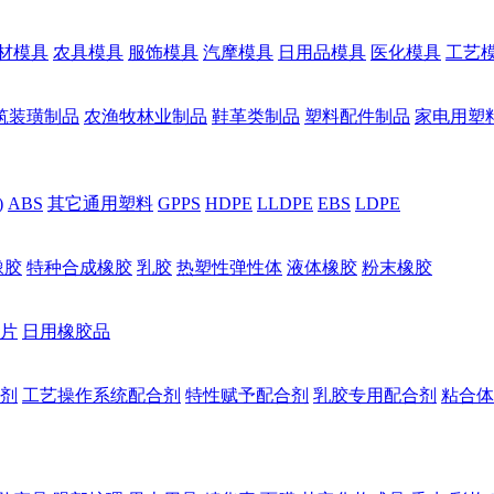
材模具
农具模具
服饰模具
汽摩模具
日用品模具
医化模具
工艺
筑装璜制品
农渔牧林业制品
鞋革类制品
塑料配件制品
家电用塑
)
ABS
其它通用塑料
GPPS
HDPE
LLDPE
EBS
LDPE
橡胶
特种合成橡胶
乳胶
热塑性弹性体
液体橡胶
粉末橡胶
片
日用橡胶品
剂
工艺操作系统配合剂
特性赋予配合剂
乳胶专用配合剂
粘合体