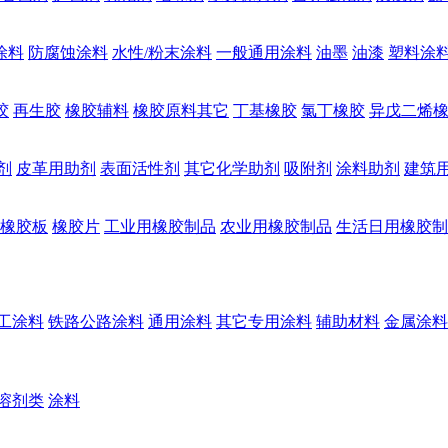
涂料
防腐蚀涂料
水性/粉末涂料
一般通用涂料
油墨
油漆
塑料涂
胶
再生胶
橡胶辅料
橡胶原料其它
丁基橡胶
氯丁橡胶
异戊二烯
剂
皮革用助剂
表面活性剂
其它化学助剂
吸附剂
涂料助剂
建筑
橡胶板
橡胶片
工业用橡胶制品
农业用橡胶制品
生活日用橡胶制
工涂料
铁路公路涂料
通用涂料
其它专用涂料
辅助材料
金属涂料
溶剂类
涂料