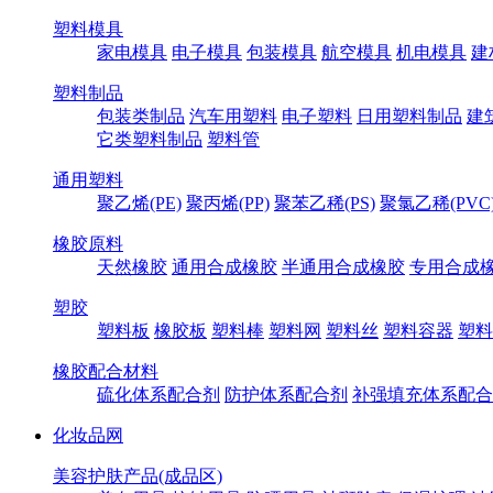
塑料模具
家电模具
电子模具
包装模具
航空模具
机电模具
建
塑料制品
包装类制品
汽车用塑料
电子塑料
日用塑料制品
建
它类塑料制品
塑料管
通用塑料
聚乙烯(PE)
聚丙烯(PP)
聚苯乙稀(PS)
聚氯乙稀(PVC
橡胶原料
天然橡胶
通用合成橡胶
半通用合成橡胶
专用合成
塑胶
塑料板
橡胶板
塑料棒
塑料网
塑料丝
塑料容器
塑料
橡胶配合材料
硫化体系配合剂
防护体系配合剂
补强填充体系配合
化妆品网
美容护肤产品(成品区)