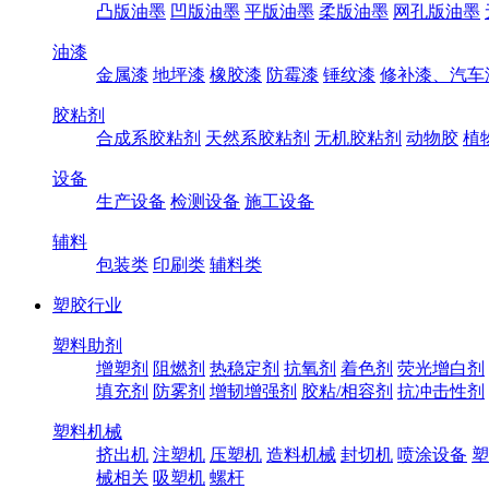
凸版油墨
凹版油墨
平版油墨
柔版油墨
网孔版油墨
油漆
金属漆
地坪漆
橡胶漆
防霉漆
锤纹漆
修补漆、汽车
胶粘剂
合成系胶粘剂
天然系胶粘剂
无机胶粘剂
动物胶
植
设备
生产设备
检测设备
施工设备
辅料
包装类
印刷类
辅料类
塑胶行业
塑料助剂
增塑剂
阻燃剂
热稳定剂
抗氧剂
着色剂
荧光增白剂
填充剂
防雾剂
增韧增强剂
胶粘/相容剂
抗冲击性剂
塑料机械
挤出机
注塑机
压塑机
造料机械
封切机
喷涂设备
塑
械相关
吸塑机
螺杆