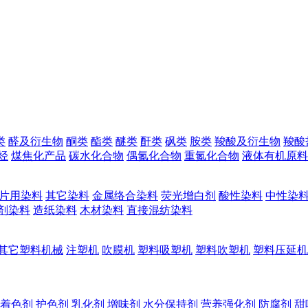
类
醛及衍生物
酮类
酯类
醚类
酐类
砜类
胺类
羧酸及衍生物
羧酸
烃
煤焦化产品
碳水化合物
偶氮化合物
重氮化合物
液体有机原料
片用染料
其它染料
金属络合染料
荧光增白剂
酸性染料
中性染
剂染料
造纸染料
木材染料
直接混纺染料
其它塑料机械
注塑机
吹膜机
塑料吸塑机
塑料吹塑机
塑料压延机
着色剂
护色剂
乳化剂
增味剂
水分保持剂
营养强化剂
防腐剂
甜