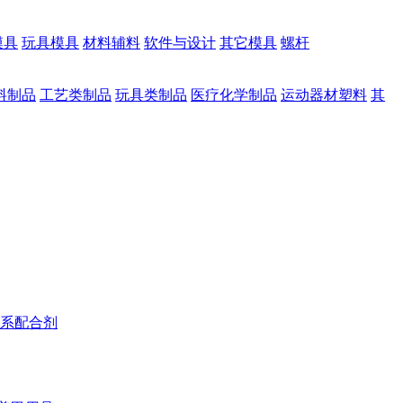
模具
玩具模具
材料辅料
软件与设计
其它模具
螺杆
料制品
工艺类制品
玩具类制品
医疗化学制品
运动器材塑料
其
系配合剂