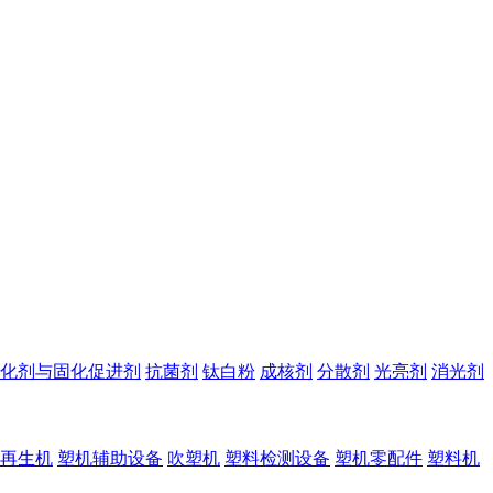
化剂与固化促进剂
抗菌剂
钛白粉
成核剂
分散剂
光亮剂
消光剂
再生机
塑机辅助设备
吹塑机
塑料检测设备
塑机零配件
塑料机