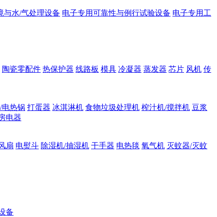
境与水/气处理设备
电子专用可靠性与例行试验设备
电子专用工
陶瓷零配件
热保护器
线路板
模具
冷凝器
蒸发器
芯片
风机
传
/电热锅
打蛋器
冰淇淋机
食物垃圾处理机
榨汁机/搅拌机
豆浆
房电器
风扇
电熨斗
除湿机/抽湿机
干手器
电热毯
氧气机
灭蚊器/灭蚊
设备