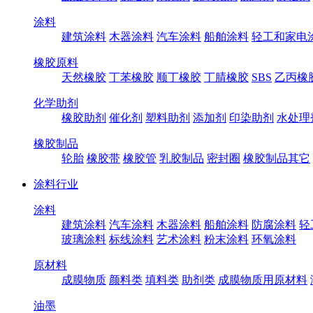
涂料
建筑涂料
木器涂料
汽车涂料
船舶涂料
轻工和家电
橡胶原料
天然橡胶
丁苯橡胶
顺丁橡胶
丁腈橡胶
SBS
乙丙橡
化学助剂
橡胶助剂
催化剂
塑料助剂
添加剂
印染助剂
水处理
橡胶制品
轮胎
橡胶带
橡胶管
乳胶制品
密封圈
橡胶制品其它
涂料行业
涂料
建筑涂料
汽车涂料
木器涂料
船舶涂料
防腐涂料
轻
玻璃涂料
标线涂料
艺术涂料
粉末涂料
环氧涂料
原材料
成膜物质
颜料类
填料类
助剂类
成膜物质用原材料
油墨