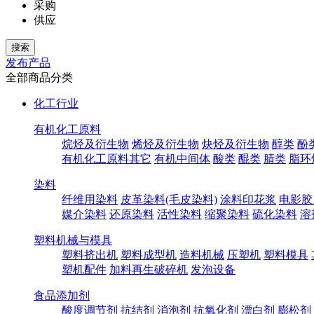
采购
供应
发布产品
全部商品分类
化工行业
有机化工原料
烷烃及衍生物
烯烃及衍生物
炔烃及衍生物
醇类
酚
有机化工原料其它
有机中间体
酸类
醌类
腈类
脂环
染料
纤维用染料
皮革染料(毛皮染料)
涂料印花浆
电影胶
媒介染料
还原染料
活性染料
缩聚染料
硫化染料
溶
塑料机械与模具
塑料挤出机
塑料成型机
造料机械
压塑机
塑料模具
塑机配件
加料再生破碎机
发泡设备
食品添加剂
酸度调节剂
抗结剂
消泡剂
抗氧化剂
漂白剂
膨松剂