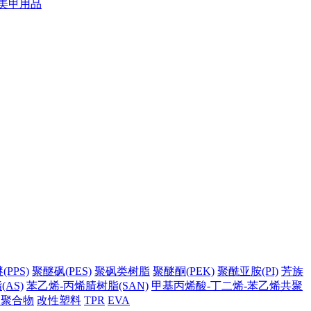
美甲用品
PPS)
聚醚砜(PES)
聚砜类树脂
聚醚酮(PEK)
聚酰亚胺(PI)
芳族
AS)
苯乙烯-丙烯腈树脂(SAN)
甲基丙烯酸-丁二烯-苯乙烯共聚
它聚合物
改性塑料
TPR
EVA