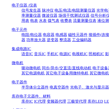
电子仪器 /仪表
信号发生器
脉冲仪
电压/电流/电阻测量仪器
光学电
率测量仪器
微波仪器
场强干扰测试仪器
信号分析
用表
电表
水表
煤气表
收费表
流量测量仪表
液位测
电子元件
电阻/电位器
电容器
电感器
磁性元器件
接插件(连接
器
功率放大器
逆变器
整流器
工业编码器
集成电路IC
语音IC
音乐IC
手机IC
电源IC
电视机IC
照相机IC
影
微电机
驱动微电机
同步/异步/交直流/直线电动机
电子设备
其它电源电机
其它电子设备用微特电机
其它微电机
电子器件
半导体分立器件
电真空器件
光电子、激光与显示器
库存电子元器件、材料
库存IC
IC代理
变频器代理
三极管代理
库存LED
L