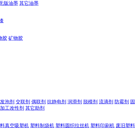
无版油墨
其它油墨
漆
物胶
矿物胶
发泡剂
交联剂
偶联剂
抗静电剂
润滑剂
脱模剂
流滴剂
防霉剂
固
加工改性剂
其它助剂
料真空吸塑机
塑料制袋机
塑料圆织拉丝机
塑料印刷机
废旧塑料