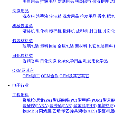
美白用品
抗皱用品
防晒用品
祛斑除痘
保湿护理
洁
洗涤用品
洗衣粉
洗手液
洗洁精
洗发用品
护发用品
香皂
肥皂
机械设备类
灌装机
乳化机
喷码机
搅拌机
成型机
封口机
其它化
包装材料类
玻璃包装
塑料包装
金属包装
新材料
其它包装用料
日化原料类
香精香料
日化洗涤
化妆化学用品
毛发用化学品
OEM及其它
OEM加工
OEM合作
OEM及其它其它
电子行业
工程塑料
聚酰胺/尼龙(PA)
聚碳酸酯(PC)
聚甲醛(POM)
聚苯醚
聚酰胺(PARA)
聚芳酯(PAR)
聚苯脂(PHB)
氟塑料(F)
物(MBS)
丙烯腈/乙烯/苯乙烯共聚物(AES)
酚醛树脂(