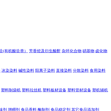
盐(有机酸盐类）
芳香烃及衍生酸酐
杂环化合物
硝基物
卤化物
料
冰染染料
碱性染料
阳离子染料
直接染料
分散染料
食用染料
塑料制袋机
塑料拉丝机
塑料板材设备
塑料管材设备
塑机辅机
味剂
增稠剂
食品香料
酶制剂
食品稳定剂
其它食品添加剂