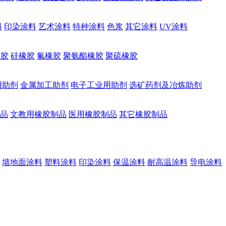
料
印染涂料
艺术涂料
特种涂料
色浆
其它涂料
UV涂料
橡胶
硅橡胶
氟橡胶
聚氨酯橡胶
聚硫橡胶
用助剂
金属加工助剂
电子工业用助剂
选矿药剂及冶炼助剂
品
文教用橡胶制品
医用橡胶制品
其它橡胶制品
墙地面涂料
塑料涂料
印染涂料
保温涂料
耐高温涂料
导电涂料