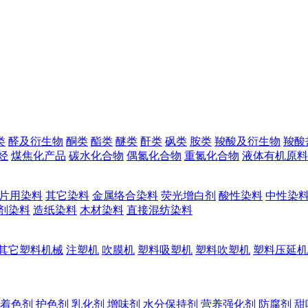
类
醛及衍生物
酮类
酯类
醚类
酐类
砜类
胺类
羧酸及衍生物
羧酸
烃
煤焦化产品
碳水化合物
偶氮化合物
重氮化合物
液体有机原料
片用染料
其它染料
金属络合染料
荧光增白剂
酸性染料
中性染
剂染料
造纸染料
木材染料
直接混纺染料
其它塑料机械
注塑机
吹膜机
塑料吸塑机
塑料吹塑机
塑料压延机
着色剂
护色剂
乳化剂
增味剂
水分保持剂
营养强化剂
防腐剂
甜