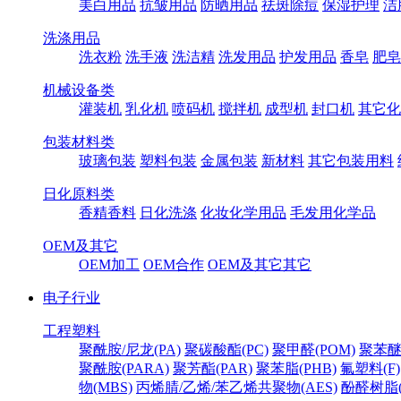
美白用品
抗皱用品
防晒用品
祛斑除痘
保湿护理
洁
洗涤用品
洗衣粉
洗手液
洗洁精
洗发用品
护发用品
香皂
肥皂
机械设备类
灌装机
乳化机
喷码机
搅拌机
成型机
封口机
其它化
包装材料类
玻璃包装
塑料包装
金属包装
新材料
其它包装用料
日化原料类
香精香料
日化洗涤
化妆化学用品
毛发用化学品
OEM及其它
OEM加工
OEM合作
OEM及其它其它
电子行业
工程塑料
聚酰胺/尼龙(PA)
聚碳酸酯(PC)
聚甲醛(POM)
聚苯醚
聚酰胺(PARA)
聚芳酯(PAR)
聚苯脂(PHB)
氟塑料(F)
物(MBS)
丙烯腈/乙烯/苯乙烯共聚物(AES)
酚醛树脂(