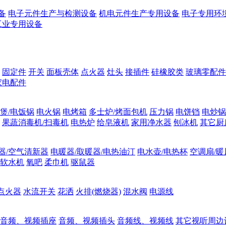
备
电子元件生产与检测设备
机电元件生产专用设备
电子专用环
工业专用设备
固定件
开关
面板壳体
点火器
灶头
接插件
硅橡胶类
玻璃零配件
家电配件
煲/电饭锅
电火锅
电烤箱
多士炉/烤面包机
压力锅
电饼铛
电炒锅
果蔬消毒机/扫毒机
电热炉
给皂液机
家用净水器
刨冰机
其它厨
器/空气清新器
电暖器/取暖器/电热油汀
电水壶/电热杯
空调扇/暖
软水机
氧吧
柔巾机
驱鼠器
点火器
水流开关
花洒
火排(燃烧器)
混水阀
电源线
音频、视频插座
音频、视频插头
音频线、视频线
其它视听周边