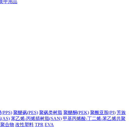
美甲用品
PPS)
聚醚砜(PES)
聚砜类树脂
聚醚酮(PEK)
聚酰亚胺(PI)
芳族
AS)
苯乙烯-丙烯腈树脂(SAN)
甲基丙烯酸-丁二烯-苯乙烯共聚
它聚合物
改性塑料
TPR
EVA