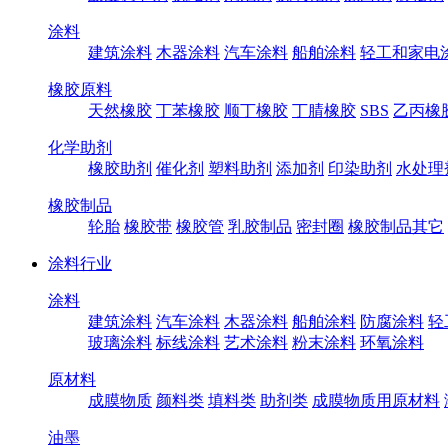
涂料
建筑涂料
木器涂料
汽车涂料
船舶涂料
轻工和家电
橡胶原料
天然橡胶
丁苯橡胶
顺丁橡胶
丁腈橡胶
SBS
乙丙橡
化学助剂
橡胶助剂
催化剂
塑料助剂
添加剂
印染助剂
水处理
橡胶制品
轮胎
橡胶带
橡胶管
乳胶制品
密封圈
橡胶制品其它
涂料行业
涂料
建筑涂料
汽车涂料
木器涂料
船舶涂料
防腐涂料
轻
玻璃涂料
标线涂料
艺术涂料
粉末涂料
环氧涂料
原材料
成膜物质
颜料类
填料类
助剂类
成膜物质用原材料
油墨