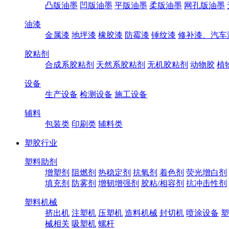
凸版油墨
凹版油墨
平版油墨
柔版油墨
网孔版油墨
油漆
金属漆
地坪漆
橡胶漆
防霉漆
锤纹漆
修补漆、汽车
胶粘剂
合成系胶粘剂
天然系胶粘剂
无机胶粘剂
动物胶
植
设备
生产设备
检测设备
施工设备
辅料
包装类
印刷类
辅料类
塑胶行业
塑料助剂
增塑剂
阻燃剂
热稳定剂
抗氧剂
着色剂
荧光增白剂
填充剂
防雾剂
增韧增强剂
胶粘/相容剂
抗冲击性剂
塑料机械
挤出机
注塑机
压塑机
造料机械
封切机
喷涂设备
塑
械相关
吸塑机
螺杆