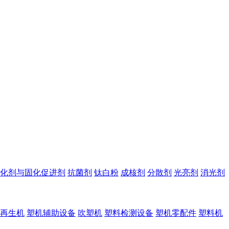
化剂与固化促进剂
抗菌剂
钛白粉
成核剂
分散剂
光亮剂
消光剂
再生机
塑机辅助设备
吹塑机
塑料检测设备
塑机零配件
塑料机