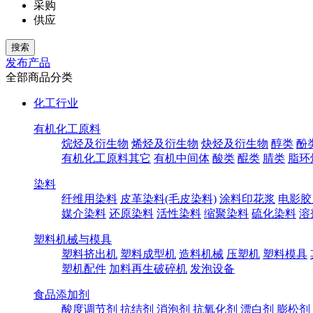
采购
供应
发布产品
全部商品分类
化工行业
有机化工原料
烷烃及衍生物
烯烃及衍生物
炔烃及衍生物
醇类
酚
有机化工原料其它
有机中间体
酸类
醌类
腈类
脂环
染料
纤维用染料
皮革染料(毛皮染料)
涂料印花浆
电影胶
媒介染料
还原染料
活性染料
缩聚染料
硫化染料
溶
塑料机械与模具
塑料挤出机
塑料成型机
造料机械
压塑机
塑料模具
塑机配件
加料再生破碎机
发泡设备
食品添加剂
酸度调节剂
抗结剂
消泡剂
抗氧化剂
漂白剂
膨松剂