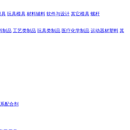
模具
玩具模具
材料辅料
软件与设计
其它模具
螺杆
料制品
工艺类制品
玩具类制品
医疗化学制品
运动器材塑料
其
系配合剂