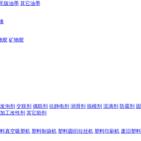
无版油墨
其它油墨
漆
物胶
矿物胶
发泡剂
交联剂
偶联剂
抗静电剂
润滑剂
脱模剂
流滴剂
防霉剂
固
加工改性剂
其它助剂
料真空吸塑机
塑料制袋机
塑料圆织拉丝机
塑料印刷机
废旧塑料