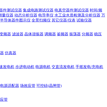
器件测试仪器
集成电路测试仪器
电真空器件测试仪器
时间/频
测量仪器
动态分析仪器
电导率仪
水工业水质检测及分析仪器
万
半导体器件图示仪
全景扫频仪
其它仪器/仪表
试验仪器
变频器
滤波器
晶体谐振器
调频器
鉴频器
振荡器
分频器
稳压
器
仿真器
速发电机
步进电动机
电源电机
交直流发电机
手摇发电/充电机
电源适配器
场效应管
可控硅(晶闸管)
应管