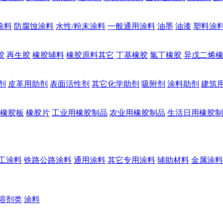
涂料
防腐蚀涂料
水性/粉末涂料
一般通用涂料
油墨
油漆
塑料涂
胶
再生胶
橡胶辅料
橡胶原料其它
丁基橡胶
氯丁橡胶
异戊二烯
剂
皮革用助剂
表面活性剂
其它化学助剂
吸附剂
涂料助剂
建筑
橡胶板
橡胶片
工业用橡胶制品
农业用橡胶制品
生活日用橡胶制
工涂料
铁路公路涂料
通用涂料
其它专用涂料
辅助材料
金属涂料
溶剂类
涂料