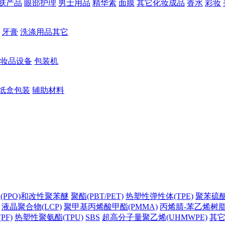
肤产品
眼部护理
男士用品
精华素
面膜
其它化妆成品
香水
彩妆
牙膏
洗涤用品其它
妆品设备
包装机
纸盒包装
辅助材料
(PPO)和改性聚苯醚
聚酯(PBT/PET)
热塑性弹性体(TPE)
聚苯硫醚(
液晶聚合物(LCP)
聚甲基丙烯酸甲酯(PMMA)
丙烯腈-苯乙烯树脂(
PF)
热塑性聚氨酯(TPU)
SBS
超高分子量聚乙烯(UHMWPE)
其