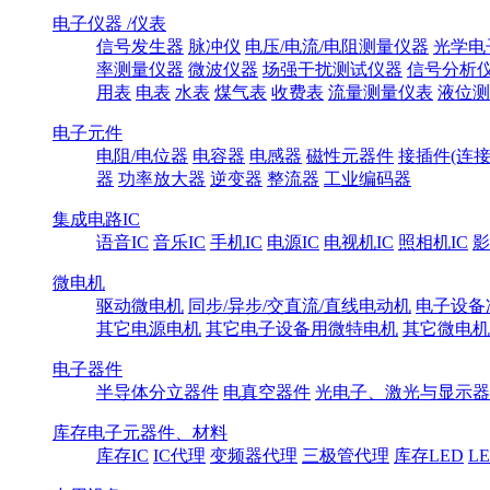
电子仪器 /仪表
信号发生器
脉冲仪
电压/电流/电阻测量仪器
光学电
率测量仪器
微波仪器
场强干扰测试仪器
信号分析
用表
电表
水表
煤气表
收费表
流量测量仪表
液位测
电子元件
电阻/电位器
电容器
电感器
磁性元器件
接插件(连接
器
功率放大器
逆变器
整流器
工业编码器
集成电路IC
语音IC
音乐IC
手机IC
电源IC
电视机IC
照相机IC
影
微电机
驱动微电机
同步/异步/交直流/直线电动机
电子设备
其它电源电机
其它电子设备用微特电机
其它微电机
电子器件
半导体分立器件
电真空器件
光电子、激光与显示器
库存电子元器件、材料
库存IC
IC代理
变频器代理
三极管代理
库存LED
L