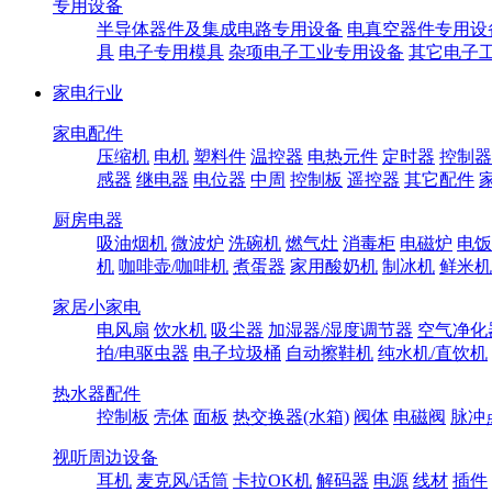
专用设备
半导体器件及集成电路专用设备
电真空器件专用设
具
电子专用模具
杂项电子工业专用设备
其它电子
家电行业
家电配件
压缩机
电机
塑料件
温控器
电热元件
定时器
控制器
感器
继电器
电位器
中周
控制板
遥控器
其它配件
厨房电器
吸油烟机
微波炉
洗碗机
燃气灶
消毒柜
电磁炉
电饭
机
咖啡壶/咖啡机
煮蛋器
家用酸奶机
制冰机
鲜米机
家居小家电
电风扇
饮水机
吸尘器
加湿器/湿度调节器
空气净化
拍/电驱虫器
电子垃圾桶
自动擦鞋机
纯水机/直饮机
热水器配件
控制板
壳体
面板
热交换器(水箱)
阀体
电磁阀
脉冲
视听周边设备
耳机
麦克风/话筒
卡拉OK机
解码器
电源
线材
插件