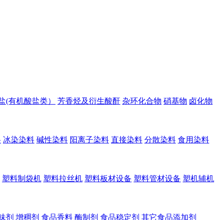
盐(有机酸盐类）
芳香烃及衍生酸酐
杂环化合物
硝基物
卤化物
料
冰染染料
碱性染料
阳离子染料
直接染料
分散染料
食用染料
塑料制袋机
塑料拉丝机
塑料板材设备
塑料管材设备
塑机辅机
味剂
增稠剂
食品香料
酶制剂
食品稳定剂
其它食品添加剂