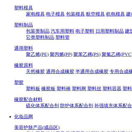
塑料模具
家电模具
电子模具
包装模具
航空模具
机电模具
建
塑料制品
包装类制品
汽车用塑料
电子塑料
日用塑料制品
建
它类塑料制品
塑料管
通用塑料
聚乙烯(PE)
聚丙烯(PP)
聚苯乙稀(PS)
聚氯乙稀(PVC
橡胶原料
天然橡胶
通用合成橡胶
半通用合成橡胶
专用合成
塑胶
塑料板
橡胶板
塑料棒
塑料网
塑料丝
塑料容器
塑料
橡胶配合材料
硫化体系配合剂
防护体系配合剂
补强填充体系配合
化妆品网
美容护肤产品(成品区)