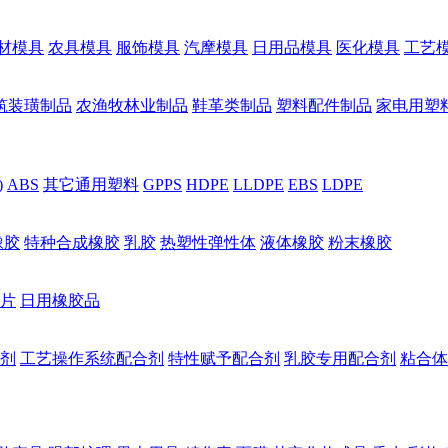
材模具
农具模具
服饰模具
汽摩模具
日用品模具
医化模具
工艺
筑装璜制品
农渔牧林业制品
鞋革类制品
塑料配件制品
家电用塑
)
ABS
其它通用塑料
GPPS
HDPE
LLDPE
EBS
LDPE
橡胶
特种合成橡胶
乳胶
热塑性弹性体
液体橡胶
粉末橡胶
片
日用橡胶品
剂
工艺操作系统配合剂
特性赋予配合剂
乳胶专用配合剂
粘合体