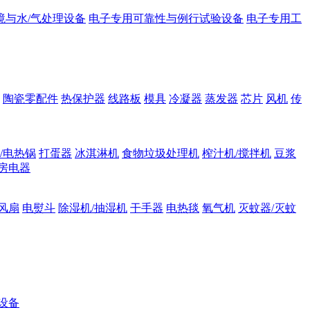
境与水/气处理设备
电子专用可靠性与例行试验设备
电子专用工
陶瓷零配件
热保护器
线路板
模具
冷凝器
蒸发器
芯片
风机
传
/电热锅
打蛋器
冰淇淋机
食物垃圾处理机
榨汁机/搅拌机
豆浆
房电器
风扇
电熨斗
除湿机/抽湿机
干手器
电热毯
氧气机
灭蚊器/灭蚊
设备