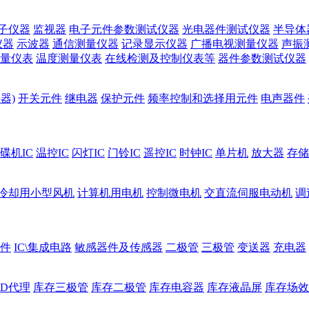
子仪器
监视器
电子元件参数测试仪器
光电器件测试仪器
半导体
仪器
示波器
通信测量仪器
记录显示仪器
广播电视测量仪器
声振
量仪表
温度测量仪表
在线检测及控制仪表等
器件参数测试仪器
器)
开关元件
继电器
保护元件
频率控制和选择用元件
电声器件
碟机IC
温控IC
闪灯IC
门铃IC
遥控IC
时钟IC
单片机
放大器
存储
冷却用小型风机
计算机用电机
控制微电机
交直流伺服电动机
调
件
IC\集成电路
敏感器件及传感器
二极管
三极管
变送器
充电器
ED代理
库存三极管
库存二极管
库存电容器
库存液晶屏
库存场效