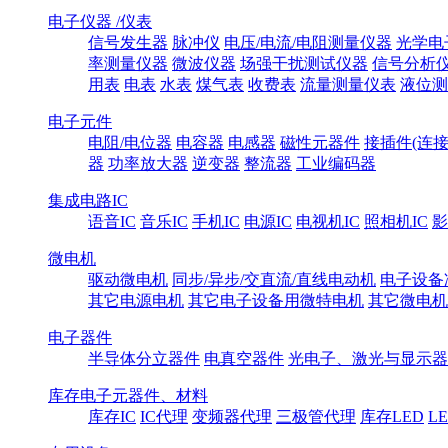
电子仪器 /仪表
信号发生器
脉冲仪
电压/电流/电阻测量仪器
光学电
率测量仪器
微波仪器
场强干扰测试仪器
信号分析
用表
电表
水表
煤气表
收费表
流量测量仪表
液位测
电子元件
电阻/电位器
电容器
电感器
磁性元器件
接插件(连接
器
功率放大器
逆变器
整流器
工业编码器
集成电路IC
语音IC
音乐IC
手机IC
电源IC
电视机IC
照相机IC
影
微电机
驱动微电机
同步/异步/交直流/直线电动机
电子设备
其它电源电机
其它电子设备用微特电机
其它微电机
电子器件
半导体分立器件
电真空器件
光电子、激光与显示器
库存电子元器件、材料
库存IC
IC代理
变频器代理
三极管代理
库存LED
L