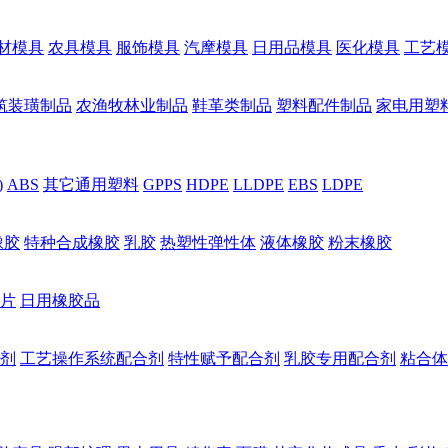
材模具
农具模具
服饰模具
汽摩模具
日用品模具
医化模具
工艺
筑装璜制品
农渔牧林业制品
鞋革类制品
塑料配件制品
家电用塑
)
ABS
其它通用塑料
GPPS
HDPE
LLDPE
EBS
LDPE
橡胶
特种合成橡胶
乳胶
热塑性弹性体
液体橡胶
粉末橡胶
片
日用橡胶品
剂
工艺操作系统配合剂
特性赋予配合剂
乳胶专用配合剂
粘合体