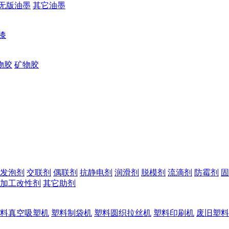
无版油墨
其它油墨
漆
物胶
矿物胶
发泡剂
交联剂
偶联剂
抗静电剂
润滑剂
脱模剂
流滴剂
防霉剂
固
加工改性剂
其它助剂
料真空吸塑机
塑料制袋机
塑料圆织拉丝机
塑料印刷机
废旧塑料