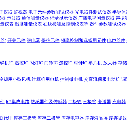
子仪器
监视器
电子元件参数测试仪器
光电器件测试仪器
半导体
仪器
示波器
通信测量仪器
记录显示仪器
广播电视测量仪器
声振
量仪表
温度测量仪表
在线检测及控制仪表等
器件参数测试仪器
器)
开关元件
继电器
保护元件
频率控制和选择用元件
电声器件
碟机IC
温控IC
闪灯IC
门铃IC
遥控IC
时钟IC
单片机
放大器
存储
冷却用小型风机
计算机用电机
控制微电机
交直流伺服电动机
调
件
IC\集成电路
敏感器件及传感器
二极管
三极管
变送器
充电器
ED代理
库存三极管
库存二极管
库存电容器
库存液晶屏
库存场效