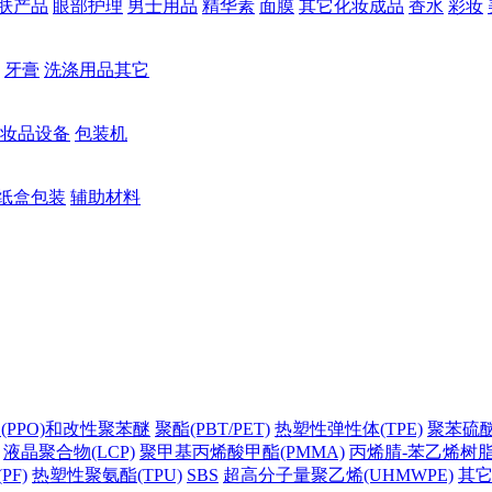
肤产品
眼部护理
男士用品
精华素
面膜
其它化妆成品
香水
彩妆
牙膏
洗涤用品其它
妆品设备
包装机
纸盒包装
辅助材料
(PPO)和改性聚苯醚
聚酯(PBT/PET)
热塑性弹性体(TPE)
聚苯硫醚(
液晶聚合物(LCP)
聚甲基丙烯酸甲酯(PMMA)
丙烯腈-苯乙烯树脂(
PF)
热塑性聚氨酯(TPU)
SBS
超高分子量聚乙烯(UHMWPE)
其