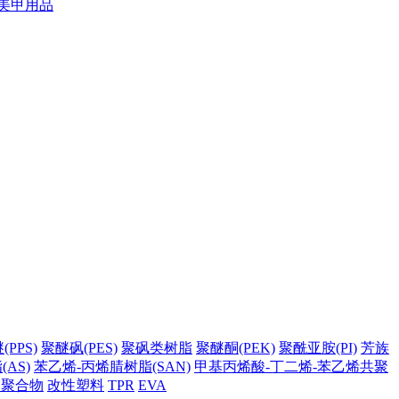
美甲用品
PPS)
聚醚砜(PES)
聚砜类树脂
聚醚酮(PEK)
聚酰亚胺(PI)
芳族
AS)
苯乙烯-丙烯腈树脂(SAN)
甲基丙烯酸-丁二烯-苯乙烯共聚
它聚合物
改性塑料
TPR
EVA