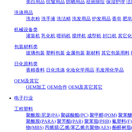
美白用品
抗皱用品
防晒用品
祛斑除痘
保湿护理
洁
洗涤用品
洗衣粉
洗手液
洗洁精
洗发用品
护发用品
香皂
肥皂
机械设备类
灌装机
乳化机
喷码机
搅拌机
成型机
封口机
其它化
包装材料类
玻璃包装
塑料包装
金属包装
新材料
其它包装用料
日化原料类
香精香料
日化洗涤
化妆化学用品
毛发用化学品
OEM及其它
OEM加工
OEM合作
OEM及其它其它
电子行业
工程塑料
聚酰胺/尼龙(PA)
聚碳酸酯(PC)
聚甲醛(POM)
聚苯醚
聚酰胺(PARA)
聚芳酯(PAR)
聚苯脂(PHB)
氟塑料(F)
物(MBS)
丙烯腈/乙烯/苯乙烯共聚物(AES)
酚醛树脂(