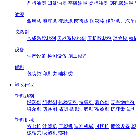
凸版油墨
凹版油墨
平版油墨
柔版油墨
网孔版油墨
油漆
金属漆
地坪漆
橡胶漆
防霉漆
锤纹漆
修补漆、汽车
胶粘剂
合成系胶粘剂
天然系胶粘剂
无机胶粘剂
动物胶
植
设备
生产设备
检测设备
施工设备
辅料
包装类
印刷类
辅料类
塑胶行业
塑料助剂
增塑剂
阻燃剂
热稳定剂
抗氧剂
着色剂
荧光增白剂
填充剂
防雾剂
增韧增强剂
胶粘/相容剂
抗冲击性剂
塑料机械
挤出机
注塑机
压塑机
造料机械
封切机
喷涂设备
塑
械相关
吸塑机
螺杆