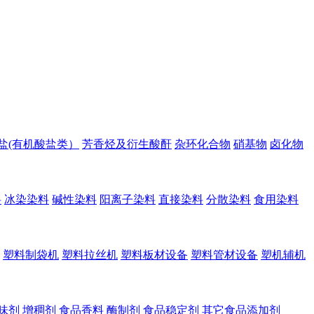
盐(有机酸盐类）
芳香烃及衍生酸酐
杂环化合物
硝基物
卤化物
料
冰染染料
碱性染料
阳离子染料
直接染料
分散染料
食用染料
塑料制袋机
塑料拉丝机
塑料板材设备
塑料管材设备
塑机辅机
味剂
增稠剂
食品香料
酶制剂
食品稳定剂
其它食品添加剂