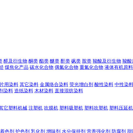
类
醛及衍生物
酮类
酯类
醚类
酐类
砜类
胺类
羧酸及衍生物
羧酸
烃
煤焦化产品
碳水化合物
偶氮化合物
重氮化合物
液体有机原料
片用染料
其它染料
金属络合染料
荧光增白剂
酸性染料
中性染
剂染料
造纸染料
木材染料
直接混纺染料
其它塑料机械
注塑机
吹膜机
塑料吸塑机
塑料吹塑机
塑料压延机
着色剂
护色剂
乳化剂
增味剂
水分保持剂
营养强化剂
防腐剂
甜