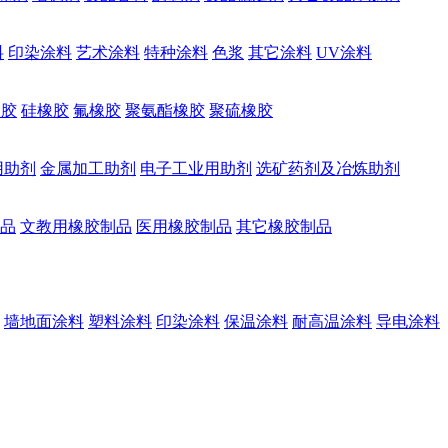
料
印染涂料
艺术涂料
特种涂料
色浆
其它涂料
UV涂料
橡胶
硅橡胶
氟橡胶
聚氨酯橡胶
聚硫橡胶
用助剂
金属加工助剂
电子工业用助剂
选矿药剂及冶炼助剂
品
文教用橡胶制品
医用橡胶制品
其它橡胶制品
墙地面涂料
塑料涂料
印染涂料
保温涂料
耐高温涂料
导电涂料