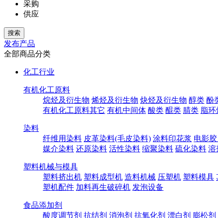
采购
供应
发布产品
全部商品分类
化工行业
有机化工原料
烷烃及衍生物
烯烃及衍生物
炔烃及衍生物
醇类
酚
有机化工原料其它
有机中间体
酸类
醌类
腈类
脂环
染料
纤维用染料
皮革染料(毛皮染料)
涂料印花浆
电影胶
媒介染料
还原染料
活性染料
缩聚染料
硫化染料
溶
塑料机械与模具
塑料挤出机
塑料成型机
造料机械
压塑机
塑料模具
塑机配件
加料再生破碎机
发泡设备
食品添加剂
酸度调节剂
抗结剂
消泡剂
抗氧化剂
漂白剂
膨松剂