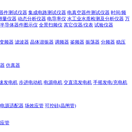
器件测试仪器
集成电路测试仪器
电真空器件测试仪器
时间/频
测量仪器
动态分析仪器
电导率仪
水工业水质检测及分析仪器
万
半导体器件图示仪
全景扫频仪
其它仪器/仪表
试验仪器
变频器
滤波器
晶体谐振器
调频器
鉴频器
振荡器
分频器
稳压
器
仿真器
速发电机
步进电动机
电源电机
交直流发电机
手摇发电/充电机
电源适配器
场效应管
可控硅(晶闸管)
应管