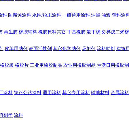
涂料
防腐蚀涂料
水性/粉末涂料
一般通用涂料
油墨
油漆
塑料涂
胶
再生胶
橡胶辅料
橡胶原料其它
丁基橡胶
氯丁橡胶
异戊二烯
剂
皮革用助剂
表面活性剂
其它化学助剂
吸附剂
涂料助剂
建筑
橡胶板
橡胶片
工业用橡胶制品
农业用橡胶制品
生活日用橡胶制
工涂料
铁路公路涂料
通用涂料
其它专用涂料
辅助材料
金属涂料
溶剂类
涂料