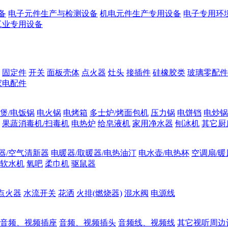
备
电子元件生产与检测设备
机电元件生产专用设备
电子专用环
工业专用设备
固定件
开关
面板壳体
点火器
灶头
接插件
硅橡胶类
玻璃零配件
家电配件
煲/电饭锅
电火锅
电烤箱
多士炉/烤面包机
压力锅
电饼铛
电炒锅
果蔬消毒机/扫毒机
电热炉
给皂液机
家用净水器
刨冰机
其它厨
器/空气清新器
电暖器/取暖器/电热油汀
电水壶/电热杯
空调扇/暖
软水机
氧吧
柔巾机
驱鼠器
点火器
水流开关
花洒
火排(燃烧器)
混水阀
电源线
音频、视频插座
音频、视频插头
音频线、视频线
其它视听周边