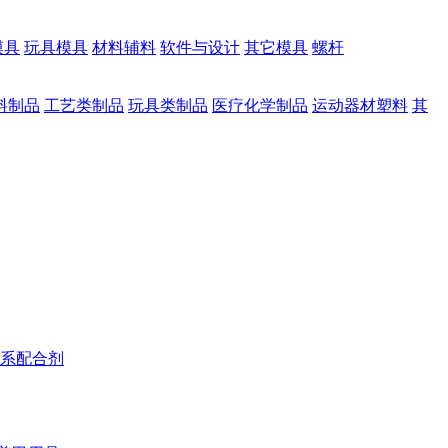
模具
玩具模具
材料辅料
软件与设计
其它模具
螺杆
料制品
工艺类制品
玩具类制品
医疗化学制品
运动器材塑料
其
系配合剂