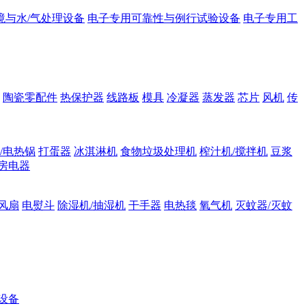
境与水/气处理设备
电子专用可靠性与例行试验设备
电子专用工
陶瓷零配件
热保护器
线路板
模具
冷凝器
蒸发器
芯片
风机
传
/电热锅
打蛋器
冰淇淋机
食物垃圾处理机
榨汁机/搅拌机
豆浆
房电器
风扇
电熨斗
除湿机/抽湿机
干手器
电热毯
氧气机
灭蚊器/灭蚊
设备