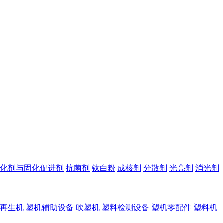
化剂与固化促进剂
抗菌剂
钛白粉
成核剂
分散剂
光亮剂
消光剂
再生机
塑机辅助设备
吹塑机
塑料检测设备
塑机零配件
塑料机