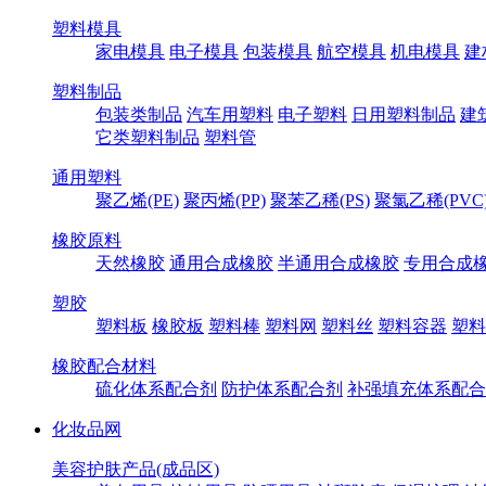
塑料模具
家电模具
电子模具
包装模具
航空模具
机电模具
建
塑料制品
包装类制品
汽车用塑料
电子塑料
日用塑料制品
建
它类塑料制品
塑料管
通用塑料
聚乙烯(PE)
聚丙烯(PP)
聚苯乙稀(PS)
聚氯乙稀(PVC
橡胶原料
天然橡胶
通用合成橡胶
半通用合成橡胶
专用合成
塑胶
塑料板
橡胶板
塑料棒
塑料网
塑料丝
塑料容器
塑料
橡胶配合材料
硫化体系配合剂
防护体系配合剂
补强填充体系配合
化妆品网
美容护肤产品(成品区)