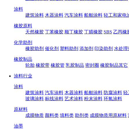
涂料
建筑涂料
木器涂料
汽车涂料
船舶涂料
轻工和家电
橡胶原料
天然橡胶
丁苯橡胶
顺丁橡胶
丁腈橡胶
SBS
乙丙橡
化学助剂
橡胶助剂
催化剂
塑料助剂
添加剂
印染助剂
水处理
橡胶制品
轮胎
橡胶带
橡胶管
乳胶制品
密封圈
橡胶制品其它
涂料行业
涂料
建筑涂料
汽车涂料
木器涂料
船舶涂料
防腐涂料
轻
玻璃涂料
标线涂料
艺术涂料
粉末涂料
环氧涂料
原材料
成膜物质
颜料类
填料类
助剂类
成膜物质用原材料
油墨