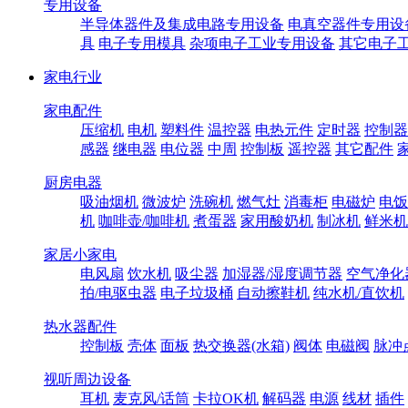
专用设备
半导体器件及集成电路专用设备
电真空器件专用设
具
电子专用模具
杂项电子工业专用设备
其它电子
家电行业
家电配件
压缩机
电机
塑料件
温控器
电热元件
定时器
控制器
感器
继电器
电位器
中周
控制板
遥控器
其它配件
厨房电器
吸油烟机
微波炉
洗碗机
燃气灶
消毒柜
电磁炉
电饭
机
咖啡壶/咖啡机
煮蛋器
家用酸奶机
制冰机
鲜米机
家居小家电
电风扇
饮水机
吸尘器
加湿器/湿度调节器
空气净化
拍/电驱虫器
电子垃圾桶
自动擦鞋机
纯水机/直饮机
热水器配件
控制板
壳体
面板
热交换器(水箱)
阀体
电磁阀
脉冲
视听周边设备
耳机
麦克风/话筒
卡拉OK机
解码器
电源
线材
插件