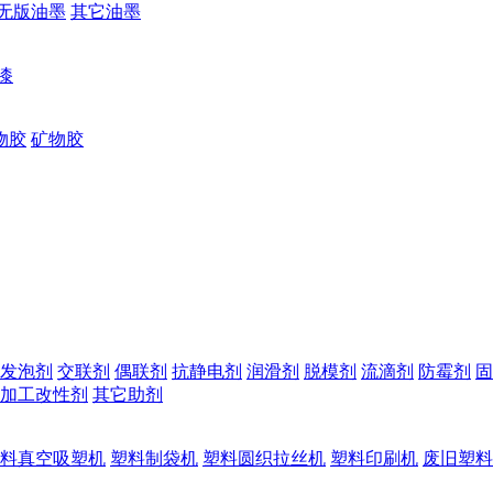
无版油墨
其它油墨
漆
物胶
矿物胶
发泡剂
交联剂
偶联剂
抗静电剂
润滑剂
脱模剂
流滴剂
防霉剂
固
加工改性剂
其它助剂
料真空吸塑机
塑料制袋机
塑料圆织拉丝机
塑料印刷机
废旧塑料