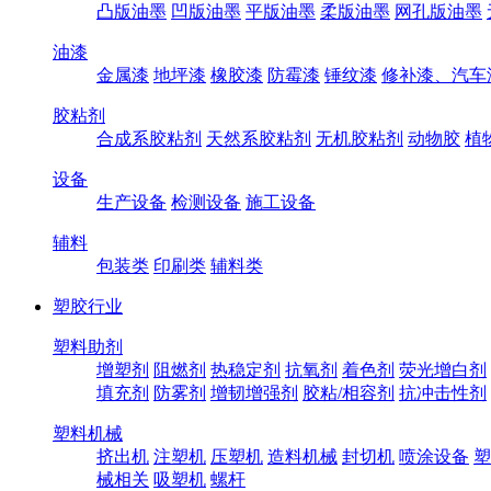
凸版油墨
凹版油墨
平版油墨
柔版油墨
网孔版油墨
油漆
金属漆
地坪漆
橡胶漆
防霉漆
锤纹漆
修补漆、汽车
胶粘剂
合成系胶粘剂
天然系胶粘剂
无机胶粘剂
动物胶
植
设备
生产设备
检测设备
施工设备
辅料
包装类
印刷类
辅料类
塑胶行业
塑料助剂
增塑剂
阻燃剂
热稳定剂
抗氧剂
着色剂
荧光增白剂
填充剂
防雾剂
增韧增强剂
胶粘/相容剂
抗冲击性剂
塑料机械
挤出机
注塑机
压塑机
造料机械
封切机
喷涂设备
塑
械相关
吸塑机
螺杆