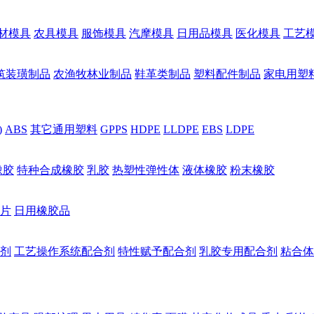
材模具
农具模具
服饰模具
汽摩模具
日用品模具
医化模具
工艺
筑装璜制品
农渔牧林业制品
鞋革类制品
塑料配件制品
家电用塑
)
ABS
其它通用塑料
GPPS
HDPE
LLDPE
EBS
LDPE
橡胶
特种合成橡胶
乳胶
热塑性弹性体
液体橡胶
粉末橡胶
片
日用橡胶品
剂
工艺操作系统配合剂
特性赋予配合剂
乳胶专用配合剂
粘合体