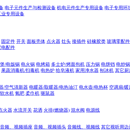
备
电子元件生产与检测设备
机电元件生产专用设备
电子专用环
工业专用设备
固定件
开关
面板壳体
点火器
灶头
接插件
硅橡胶类
玻璃零配件
家电配件
煲/电饭锅
电火锅
电烤箱
多士炉/烤面包机
压力锅
电饼铛
电炒锅
果蔬消毒机/扫毒机
电热炉
给皂液机
家用净水器
刨冰机
其它厨
器/空气清新器
电暖器/取暖器/电热油汀
电水壶/电热杯
空调扇/暖
软水机
氧吧
柔巾机
驱鼠器
点火器
水流开关
花洒
火排(燃烧器)
混水阀
电源线
音频、视频插座
音频、视频插头
音频线、视频线
其它视听周边