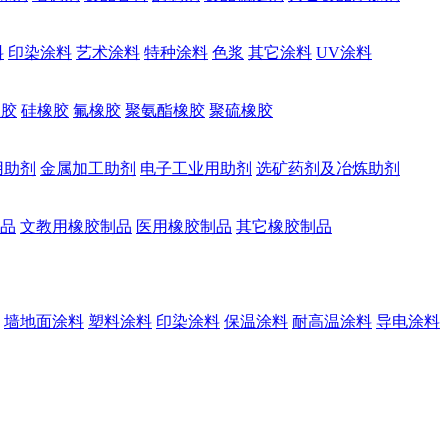
料
印染涂料
艺术涂料
特种涂料
色浆
其它涂料
UV涂料
橡胶
硅橡胶
氟橡胶
聚氨酯橡胶
聚硫橡胶
用助剂
金属加工助剂
电子工业用助剂
选矿药剂及冶炼助剂
品
文教用橡胶制品
医用橡胶制品
其它橡胶制品
墙地面涂料
塑料涂料
印染涂料
保温涂料
耐高温涂料
导电涂料