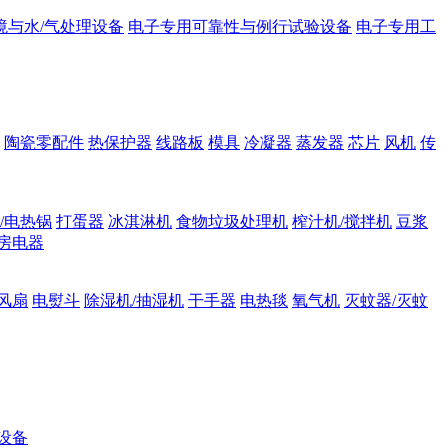
境与水/气处理设备
电子专用可靠性与例行试验设备
电子专用工
陶瓷零配件
热保护器
线路板
模具
冷凝器
蒸发器
芯片
风机
传
/电热锅
打蛋器
冰淇淋机
食物垃圾处理机
榨汁机/搅拌机
豆浆
房电器
风扇
电熨斗
除湿机/抽湿机
干手器
电热毯
氧气机
灭蚊器/灭蚊
设备