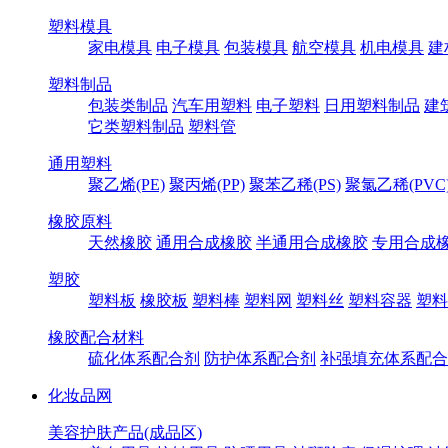
塑料模具
家电模具
电子模具
包装模具
航空模具
机电模具
建
塑料制品
包装类制品
汽车用塑料
电子塑料
日用塑料制品
建
它类塑料制品
塑料管
通用塑料
聚乙烯(PE)
聚丙烯(PP)
聚苯乙稀(PS)
聚氯乙稀(PVC
橡胶原料
天然橡胶
通用合成橡胶
半通用合成橡胶
专用合成
塑胶
塑料板
橡胶板
塑料棒
塑料网
塑料丝
塑料容器
塑料
橡胶配合材料
硫化体系配合剂
防护体系配合剂
补强填充体系配合
化妆品网
美容护肤产品(成品区)