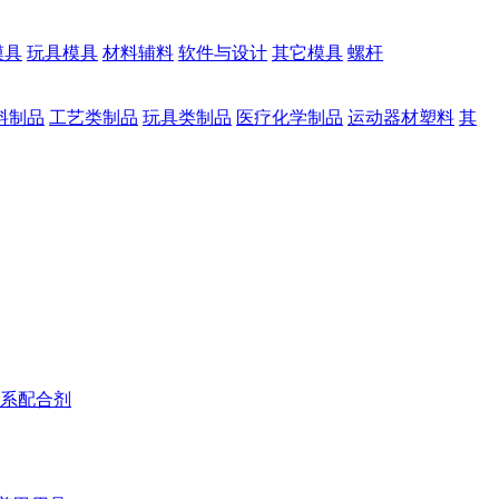
模具
玩具模具
材料辅料
软件与设计
其它模具
螺杆
料制品
工艺类制品
玩具类制品
医疗化学制品
运动器材塑料
其
系配合剂