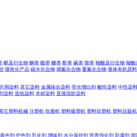
类
醛及衍生物
酮类
酯类
醚类
酐类
砜类
胺类
羧酸及衍生物
羧酸
烃
煤焦化产品
碳水化合物
偶氮化合物
重氮化合物
液体有机原料
片用染料
其它染料
金属络合染料
荧光增白剂
酸性染料
中性染
剂染料
造纸染料
木材染料
直接混纺染料
其它塑料机械
注塑机
吹膜机
塑料吸塑机
塑料吹塑机
塑料压延机
着色剂
护色剂
乳化剂
增味剂
水分保持剂
营养强化剂
防腐剂
甜