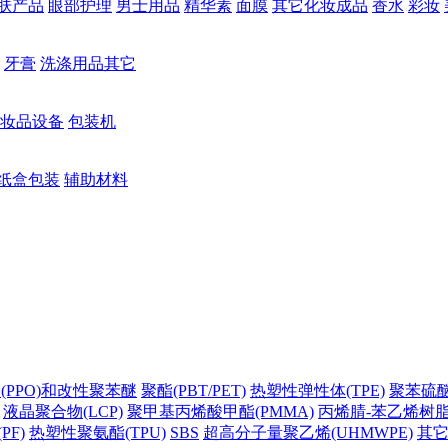
肤产品
眼部护理
男士用品
精华素
面膜
其它化妆成品
香水
彩妆
牙膏
洗涤用品其它
妆品设备
包装机
纸盒包装
辅助材料
(PPO)和改性聚苯醚
聚酯(PBT/PET)
热塑性弹性体(TPE)
聚苯硫醚(
液晶聚合物(LCP)
聚甲基丙烯酸甲酯(PMMA)
丙烯腈-苯乙烯树脂(
PF)
热塑性聚氨酯(TPU)
SBS
超高分子量聚乙烯(UHMWPE)
其