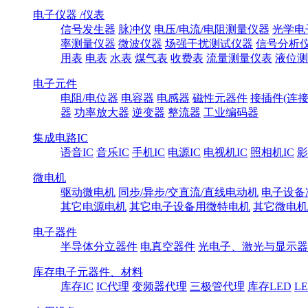
电子仪器 /仪表
信号发生器
脉冲仪
电压/电流/电阻测量仪器
光学电
率测量仪器
微波仪器
场强干扰测试仪器
信号分析
用表
电表
水表
煤气表
收费表
流量测量仪表
液位测
电子元件
电阻/电位器
电容器
电感器
磁性元器件
接插件(连接
器
功率放大器
逆变器
整流器
工业编码器
集成电路IC
语音IC
音乐IC
手机IC
电源IC
电视机IC
照相机IC
影
微电机
驱动微电机
同步/异步/交直流/直线电动机
电子设备
其它电源电机
其它电子设备用微特电机
其它微电机
电子器件
半导体分立器件
电真空器件
光电子、激光与显示器
库存电子元器件、材料
库存IC
IC代理
变频器代理
三极管代理
库存LED
L