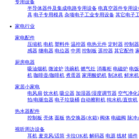
专用设备
半导体器件及集成电路专用设备
电真空器件专用设
具
电子专用模具
杂项电子工业专用设备
其它电子
家电行业
家电配件
压缩机
电机
塑料件
温控器
电热元件
定时器
控制器
感器
继电器
电位器
中周
控制板
遥控器
其它配件
厨房电器
吸油烟机
微波炉
洗碗机
燃气灶
消毒柜
电磁炉
电饭
机
咖啡壶/咖啡机
煮蛋器
家用酸奶机
制冰机
鲜米机
家居小家电
电风扇
饮水机
吸尘器
加湿器/湿度调节器
空气净化
拍/电驱虫器
电子垃圾桶
自动擦鞋机
纯水机/直饮机
热水器配件
控制板
壳体
面板
热交换器(水箱)
阀体
电磁阀
脉冲
视听周边设备
耳机
麦克风/话筒
卡拉OK机
解码器
电源
线材
插件