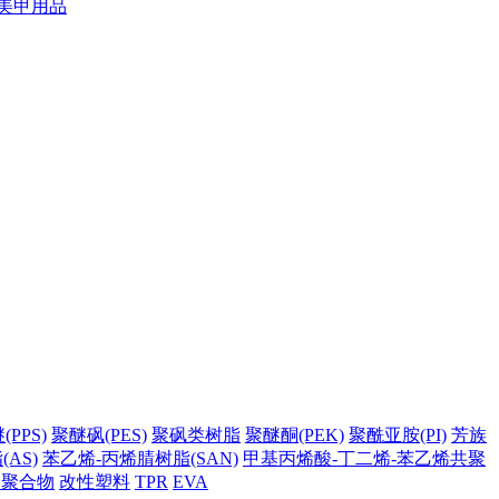
美甲用品
PPS)
聚醚砜(PES)
聚砜类树脂
聚醚酮(PEK)
聚酰亚胺(PI)
芳族
AS)
苯乙烯-丙烯腈树脂(SAN)
甲基丙烯酸-丁二烯-苯乙烯共聚
它聚合物
改性塑料
TPR
EVA