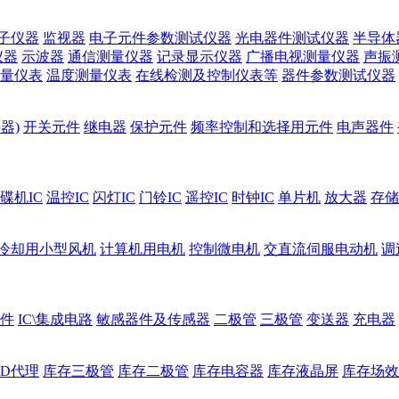
子仪器
监视器
电子元件参数测试仪器
光电器件测试仪器
半导体
仪器
示波器
通信测量仪器
记录显示仪器
广播电视测量仪器
声振
量仪表
温度测量仪表
在线检测及控制仪表等
器件参数测试仪器
器)
开关元件
继电器
保护元件
频率控制和选择用元件
电声器件
碟机IC
温控IC
闪灯IC
门铃IC
遥控IC
时钟IC
单片机
放大器
存储
冷却用小型风机
计算机用电机
控制微电机
交直流伺服电动机
调
件
IC\集成电路
敏感器件及传感器
二极管
三极管
变送器
充电器
ED代理
库存三极管
库存二极管
库存电容器
库存液晶屏
库存场效