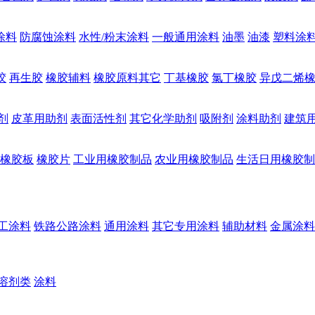
涂料
防腐蚀涂料
水性/粉末涂料
一般通用涂料
油墨
油漆
塑料涂
胶
再生胶
橡胶辅料
橡胶原料其它
丁基橡胶
氯丁橡胶
异戊二烯
剂
皮革用助剂
表面活性剂
其它化学助剂
吸附剂
涂料助剂
建筑
橡胶板
橡胶片
工业用橡胶制品
农业用橡胶制品
生活日用橡胶制
工涂料
铁路公路涂料
通用涂料
其它专用涂料
辅助材料
金属涂料
溶剂类
涂料