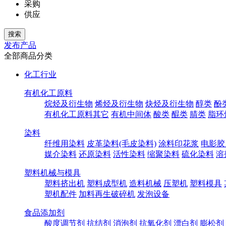
采购
供应
发布产品
全部商品分类
化工行业
有机化工原料
烷烃及衍生物
烯烃及衍生物
炔烃及衍生物
醇类
酚
有机化工原料其它
有机中间体
酸类
醌类
腈类
脂环
染料
纤维用染料
皮革染料(毛皮染料)
涂料印花浆
电影胶
媒介染料
还原染料
活性染料
缩聚染料
硫化染料
溶
塑料机械与模具
塑料挤出机
塑料成型机
造料机械
压塑机
塑料模具
塑机配件
加料再生破碎机
发泡设备
食品添加剂
酸度调节剂
抗结剂
消泡剂
抗氧化剂
漂白剂
膨松剂