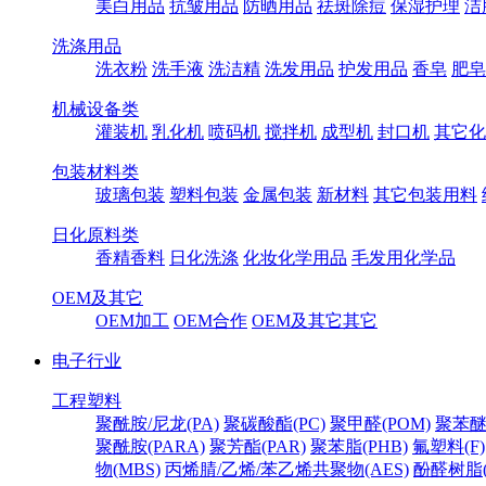
美白用品
抗皱用品
防晒用品
祛斑除痘
保湿护理
洁
洗涤用品
洗衣粉
洗手液
洗洁精
洗发用品
护发用品
香皂
肥皂
机械设备类
灌装机
乳化机
喷码机
搅拌机
成型机
封口机
其它化
包装材料类
玻璃包装
塑料包装
金属包装
新材料
其它包装用料
日化原料类
香精香料
日化洗涤
化妆化学用品
毛发用化学品
OEM及其它
OEM加工
OEM合作
OEM及其它其它
电子行业
工程塑料
聚酰胺/尼龙(PA)
聚碳酸酯(PC)
聚甲醛(POM)
聚苯醚
聚酰胺(PARA)
聚芳酯(PAR)
聚苯脂(PHB)
氟塑料(F)
物(MBS)
丙烯腈/乙烯/苯乙烯共聚物(AES)
酚醛树脂(