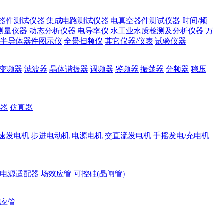
器件测试仪器
集成电路测试仪器
电真空器件测试仪器
时间/频
测量仪器
动态分析仪器
电导率仪
水工业水质检测及分析仪器
万
半导体器件图示仪
全景扫频仪
其它仪器/仪表
试验仪器
变频器
滤波器
晶体谐振器
调频器
鉴频器
振荡器
分频器
稳压
器
仿真器
速发电机
步进电动机
电源电机
交直流发电机
手摇发电/充电机
电源适配器
场效应管
可控硅(晶闸管)
应管