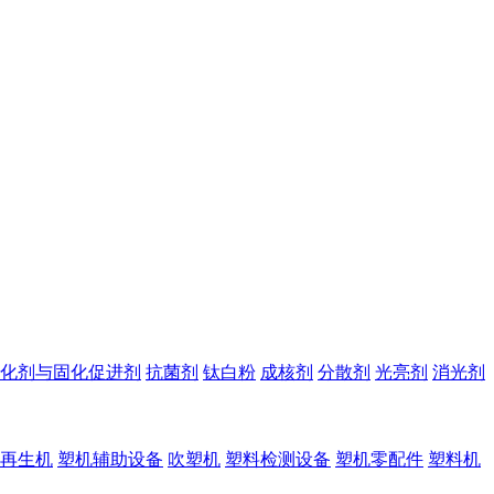
化剂与固化促进剂
抗菌剂
钛白粉
成核剂
分散剂
光亮剂
消光剂
再生机
塑机辅助设备
吹塑机
塑料检测设备
塑机零配件
塑料机