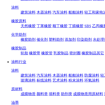
涂料
建筑涂料
木器涂料
汽车涂料
船舶涂料
轻工和家电
橡胶原料
天然橡胶
丁苯橡胶
顺丁橡胶
丁腈橡胶
SBS
乙丙橡
化学助剂
橡胶助剂
催化剂
塑料助剂
添加剂
印染助剂
水处理
橡胶制品
轮胎
橡胶带
橡胶管
乳胶制品
密封圈
橡胶制品其它
涂料行业
涂料
建筑涂料
汽车涂料
木器涂料
船舶涂料
防腐涂料
轻
玻璃涂料
标线涂料
艺术涂料
粉末涂料
环氧涂料
原材料
成膜物质
颜料类
填料类
助剂类
成膜物质用原材料
油墨