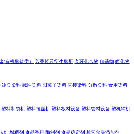
盐(有机酸盐类）
芳香烃及衍生酸酐
杂环化合物
硝基物
卤化物
料
冰染染料
碱性染料
阳离子染料
直接染料
分散染料
食用染料
塑料制袋机
塑料拉丝机
塑料板材设备
塑料管材设备
塑机辅机
味剂
增稠剂
食品香料
酶制剂
食品稳定剂
其它食品添加剂