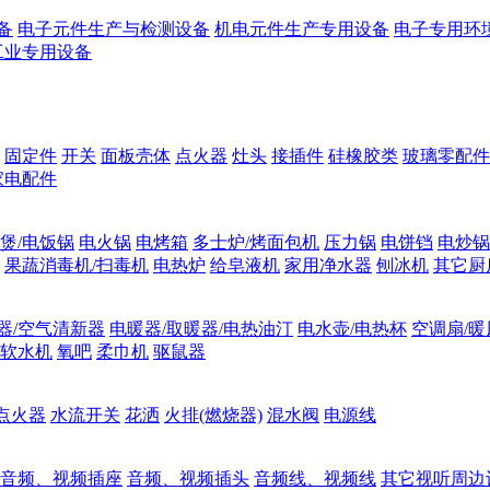
备
电子元件生产与检测设备
机电元件生产专用设备
电子专用环
工业专用设备
固定件
开关
面板壳体
点火器
灶头
接插件
硅橡胶类
玻璃零配件
家电配件
煲/电饭锅
电火锅
电烤箱
多士炉/烤面包机
压力锅
电饼铛
电炒锅
果蔬消毒机/扫毒机
电热炉
给皂液机
家用净水器
刨冰机
其它厨
器/空气清新器
电暖器/取暖器/电热油汀
电水壶/电热杯
空调扇/暖
软水机
氧吧
柔巾机
驱鼠器
点火器
水流开关
花洒
火排(燃烧器)
混水阀
电源线
音频、视频插座
音频、视频插头
音频线、视频线
其它视听周边