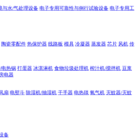
境与水/气处理设备
电子专用可靠性与例行试验设备
电子专用工
陶瓷零配件
热保护器
线路板
模具
冷凝器
蒸发器
芯片
风机
传
/电热锅
打蛋器
冰淇淋机
食物垃圾处理机
榨汁机/搅拌机
豆浆
房电器
风扇
电熨斗
除湿机/抽湿机
干手器
电热毯
氧气机
灭蚊器/灭蚊
设备