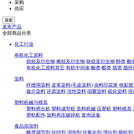
采购
供应
发布产品
全部商品分类
化工行业
有机化工原料
烷烃及衍生物
烯烃及衍生物
炔烃及衍生物
醇类
酚
有机化工原料其它
有机中间体
酸类
醌类
腈类
脂环
染料
纤维用染料
皮革染料(毛皮染料)
涂料印花浆
电影胶
媒介染料
还原染料
活性染料
缩聚染料
硫化染料
溶
塑料机械与模具
塑料挤出机
塑料成型机
造料机械
压塑机
塑料模具
塑机配件
加料再生破碎机
发泡设备
食品添加剂
酸度调节剂
抗结剂
消泡剂
抗氧化剂
漂白剂
膨松剂