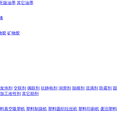
无版油墨
其它油墨
漆
物胶
矿物胶
发泡剂
交联剂
偶联剂
抗静电剂
润滑剂
脱模剂
流滴剂
防霉剂
固
加工改性剂
其它助剂
料真空吸塑机
塑料制袋机
塑料圆织拉丝机
塑料印刷机
废旧塑料