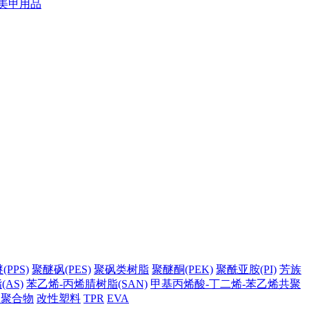
美甲用品
PPS)
聚醚砜(PES)
聚砜类树脂
聚醚酮(PEK)
聚酰亚胺(PI)
芳族
AS)
苯乙烯-丙烯腈树脂(SAN)
甲基丙烯酸-丁二烯-苯乙烯共聚
它聚合物
改性塑料
TPR
EVA