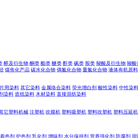
类
醛及衍生物
酮类
酯类
醚类
酐类
砜类
胺类
羧酸及衍生物
羧酸
烃
煤焦化产品
碳水化合物
偶氮化合物
重氮化合物
液体有机原料
片用染料
其它染料
金属络合染料
荧光增白剂
酸性染料
中性染
剂染料
造纸染料
木材染料
直接混纺染料
其它塑料机械
注塑机
吹膜机
塑料吸塑机
塑料吹塑机
塑料压延机
着色剂
护色剂
乳化剂
增味剂
水分保持剂
营养强化剂
防腐剂
甜