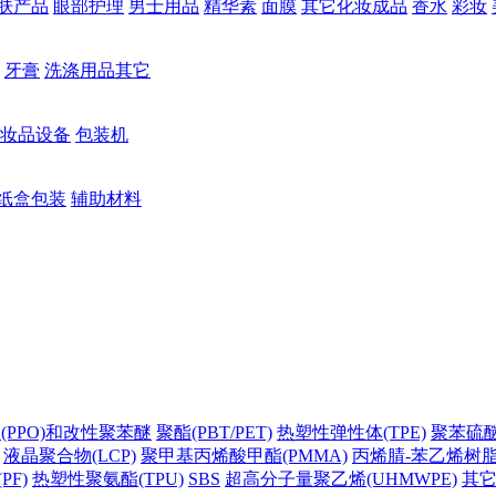
肤产品
眼部护理
男士用品
精华素
面膜
其它化妆成品
香水
彩妆
牙膏
洗涤用品其它
妆品设备
包装机
纸盒包装
辅助材料
(PPO)和改性聚苯醚
聚酯(PBT/PET)
热塑性弹性体(TPE)
聚苯硫醚(
液晶聚合物(LCP)
聚甲基丙烯酸甲酯(PMMA)
丙烯腈-苯乙烯树脂(
PF)
热塑性聚氨酯(TPU)
SBS
超高分子量聚乙烯(UHMWPE)
其