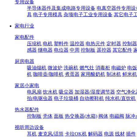
专用设备
半导体器件及集成电路专用设备
电真空器件专用设
具
电子专用模具
杂项电子工业专用设备
其它电子
家电行业
家电配件
压缩机
电机
塑料件
温控器
电热元件
定时器
控制器
感器
继电器
电位器
中周
控制板
遥控器
其它配件
厨房电器
吸油烟机
微波炉
洗碗机
燃气灶
消毒柜
电磁炉
电饭
机
咖啡壶/咖啡机
煮蛋器
家用酸奶机
制冰机
鲜米机
家居小家电
电风扇
饮水机
吸尘器
加湿器/湿度调节器
空气净化
拍/电驱虫器
电子垃圾桶
自动擦鞋机
纯水机/直饮机
热水器配件
控制板
壳体
面板
热交换器(水箱)
阀体
电磁阀
脉冲
视听周边设备
耳机
麦克风/话筒
卡拉OK机
解码器
电源
线材
插件