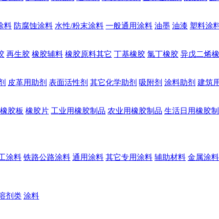
涂料
防腐蚀涂料
水性/粉末涂料
一般通用涂料
油墨
油漆
塑料涂
胶
再生胶
橡胶辅料
橡胶原料其它
丁基橡胶
氯丁橡胶
异戊二烯
剂
皮革用助剂
表面活性剂
其它化学助剂
吸附剂
涂料助剂
建筑
橡胶板
橡胶片
工业用橡胶制品
农业用橡胶制品
生活日用橡胶制
工涂料
铁路公路涂料
通用涂料
其它专用涂料
辅助材料
金属涂料
溶剂类
涂料