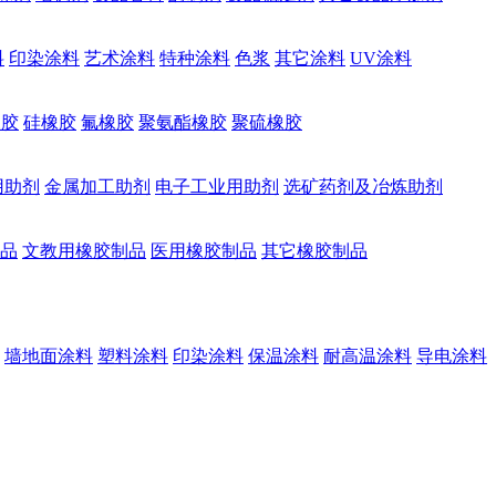
料
印染涂料
艺术涂料
特种涂料
色浆
其它涂料
UV涂料
橡胶
硅橡胶
氟橡胶
聚氨酯橡胶
聚硫橡胶
用助剂
金属加工助剂
电子工业用助剂
选矿药剂及冶炼助剂
品
文教用橡胶制品
医用橡胶制品
其它橡胶制品
墙地面涂料
塑料涂料
印染涂料
保温涂料
耐高温涂料
导电涂料