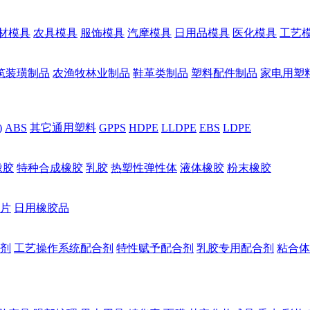
材模具
农具模具
服饰模具
汽摩模具
日用品模具
医化模具
工艺
筑装璜制品
农渔牧林业制品
鞋革类制品
塑料配件制品
家电用塑
)
ABS
其它通用塑料
GPPS
HDPE
LLDPE
EBS
LDPE
橡胶
特种合成橡胶
乳胶
热塑性弹性体
液体橡胶
粉末橡胶
片
日用橡胶品
剂
工艺操作系统配合剂
特性赋予配合剂
乳胶专用配合剂
粘合体