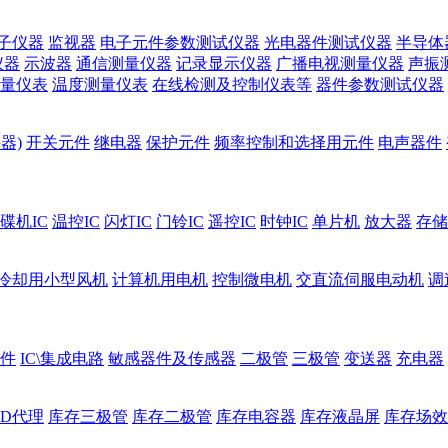
子仪器
监视器
电子元件参数测试仪器
光电器件测试仪器
半导体
仪器
示波器
通信测量仪器
记录显示仪器
广播电视测量仪器
声振
量仪表
温度测量仪表
在线检测及控制仪表等
器件参数测试仪器
器)
开关元件
继电器
保护元件
频率控制和选择用元件
电声器件
碟机IC
温控IC
闪灯IC
门铃IC
遥控IC
时钟IC
单片机
放大器
存储
冷却用小型风机
计算机用电机
控制微电机
交直流伺服电动机
调
件
IC\集成电路
敏感器件及传感器
二极管
三极管
变送器
充电器
ED代理
库存三极管
库存二极管
库存电容器
库存液晶屏
库存场效