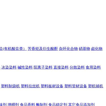
盐(有机酸盐类）
芳香烃及衍生酸酐
杂环化合物
硝基物
卤化物
料
冰染染料
碱性染料
阳离子染料
直接染料
分散染料
食用染料
塑料制袋机
塑料拉丝机
塑料板材设备
塑料管材设备
塑机辅机
味剂
增稠剂
食品香料
酶制剂
食品稳定剂
其它食品添加剂