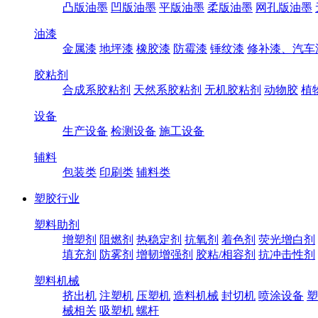
凸版油墨
凹版油墨
平版油墨
柔版油墨
网孔版油墨
油漆
金属漆
地坪漆
橡胶漆
防霉漆
锤纹漆
修补漆、汽车
胶粘剂
合成系胶粘剂
天然系胶粘剂
无机胶粘剂
动物胶
植
设备
生产设备
检测设备
施工设备
辅料
包装类
印刷类
辅料类
塑胶行业
塑料助剂
增塑剂
阻燃剂
热稳定剂
抗氧剂
着色剂
荧光增白剂
填充剂
防雾剂
增韧增强剂
胶粘/相容剂
抗冲击性剂
塑料机械
挤出机
注塑机
压塑机
造料机械
封切机
喷涂设备
塑
械相关
吸塑机
螺杆