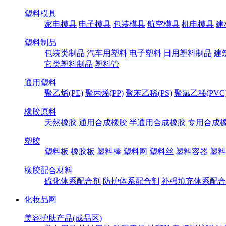
塑料模具
家电模具
电子模具
包装模具
航空模具
机电模具
建
塑料制品
包装类制品
汽车用塑料
电子塑料
日用塑料制品
建
它类塑料制品
塑料管
通用塑料
聚乙烯(PE)
聚丙烯(PP)
聚苯乙稀(PS)
聚氯乙稀(PVC
橡胶原料
天然橡胶
通用合成橡胶
半通用合成橡胶
专用合成
塑胶
塑料板
橡胶板
塑料棒
塑料网
塑料丝
塑料容器
塑料
橡胶配合材料
硫化体系配合剂
防护体系配合剂
补强填充体系配合
化妆品网
美容护肤产品(成品区)