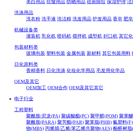
美白用品
抗皱用品
防晒用品
祛斑除痘
保湿护理
洁
洗涤用品
洗衣粉
洗手液
洗洁精
洗发用品
护发用品
香皂
肥皂
机械设备类
灌装机
乳化机
喷码机
搅拌机
成型机
封口机
其它化
包装材料类
玻璃包装
塑料包装
金属包装
新材料
其它包装用料
日化原料类
香精香料
日化洗涤
化妆化学用品
毛发用化学品
OEM及其它
OEM加工
OEM合作
OEM及其它其它
电子行业
工程塑料
聚酰胺/尼龙(PA)
聚碳酸酯(PC)
聚甲醛(POM)
聚苯醚
聚酰胺(PARA)
聚芳酯(PAR)
聚苯脂(PHB)
氟塑料(F)
物(MBS)
丙烯腈/乙烯/苯乙烯共聚物(AES)
酚醛树脂(