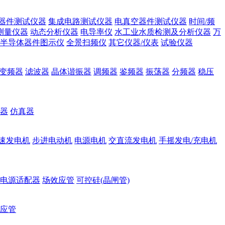
器件测试仪器
集成电路测试仪器
电真空器件测试仪器
时间/频
测量仪器
动态分析仪器
电导率仪
水工业水质检测及分析仪器
万
半导体器件图示仪
全景扫频仪
其它仪器/仪表
试验仪器
变频器
滤波器
晶体谐振器
调频器
鉴频器
振荡器
分频器
稳压
器
仿真器
速发电机
步进电动机
电源电机
交直流发电机
手摇发电/充电机
电源适配器
场效应管
可控硅(晶闸管)
应管