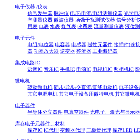
电子仪器 /仪表
信号发生器
脉冲仪
电压/电流/电阻测量仪器
光学电
率测量仪器
微波仪器
场强干扰测试仪器
信号分析
用表
电表
水表
煤气表
收费表
流量测量仪表
液位测
电子元件
电阻/电位器
电容器
电感器
磁性元器件
接插件(连接
器
功率放大器
逆变器
整流器
工业编码器
集成电路IC
语音IC
音乐IC
手机IC
电源IC
电视机IC
照相机IC
影
微电机
驱动微电机
同步/异步/交直流/直线电动机
电子设备
其它电源电机
其它电子设备用微特电机
其它微电机
电子器件
半导体分立器件
电真空器件
光电子、激光与显示器
库存电子元器件、材料
库存IC
IC代理
变频器代理
三极管代理
库存LED
L