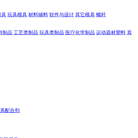
模具
玩具模具
材料辅料
软件与设计
其它模具
螺杆
料制品
工艺类制品
玩具类制品
医疗化学制品
运动器材塑料
其
系配合剂