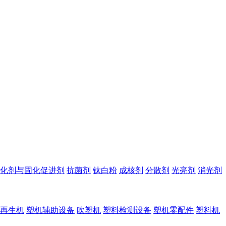
化剂与固化促进剂
抗菌剂
钛白粉
成核剂
分散剂
光亮剂
消光剂
再生机
塑机辅助设备
吹塑机
塑料检测设备
塑机零配件
塑料机