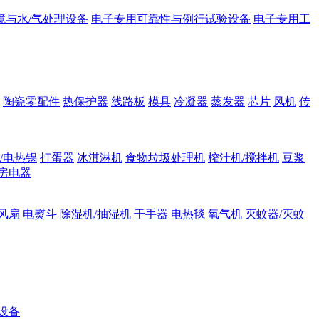
境与水/气处理设备
电子专用可靠性与例行试验设备
电子专用工
陶瓷零配件
热保护器
线路板
模具
冷凝器
蒸发器
芯片
风机
传
/电热锅
打蛋器
冰淇淋机
食物垃圾处理机
榨汁机/搅拌机
豆浆
房电器
风扇
电熨斗
除湿机/抽湿机
干手器
电热毯
氧气机
灭蚊器/灭蚊
设备