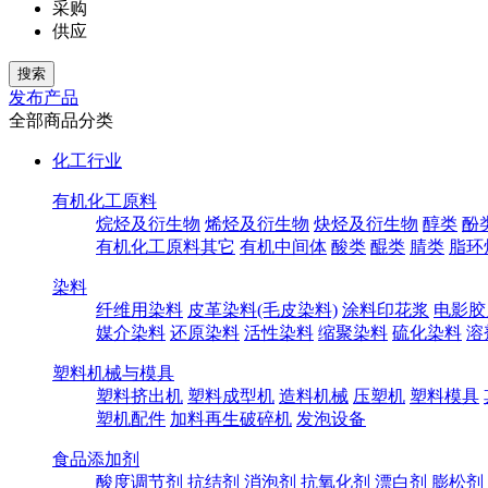
采购
供应
发布产品
全部商品分类
化工行业
有机化工原料
烷烃及衍生物
烯烃及衍生物
炔烃及衍生物
醇类
酚
有机化工原料其它
有机中间体
酸类
醌类
腈类
脂环
染料
纤维用染料
皮革染料(毛皮染料)
涂料印花浆
电影胶
媒介染料
还原染料
活性染料
缩聚染料
硫化染料
溶
塑料机械与模具
塑料挤出机
塑料成型机
造料机械
压塑机
塑料模具
塑机配件
加料再生破碎机
发泡设备
食品添加剂
酸度调节剂
抗结剂
消泡剂
抗氧化剂
漂白剂
膨松剂