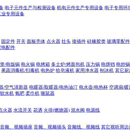
备
电子元件生产与检测设备
机电元件生产专用设备
电子专用环
工业专用设备
固定件
开关
面板壳体
点火器
灶头
接插件
硅橡胶类
玻璃零配件
家电配件
煲/电饭锅
电火锅
电烤箱
多士炉/烤面包机
压力锅
电饼铛
电炒锅
果蔬消毒机/扫毒机
电热炉
给皂液机
家用净水器
刨冰机
其它厨
器/空气清新器
电暖器/取暖器/电热油汀
电水壶/电热杯
空调扇/暖
软水机
氧吧
柔巾机
驱鼠器
点火器
水流开关
花洒
火排(燃烧器)
混水阀
电源线
音频、视频插座
音频、视频插头
音频线、视频线
其它视听周边