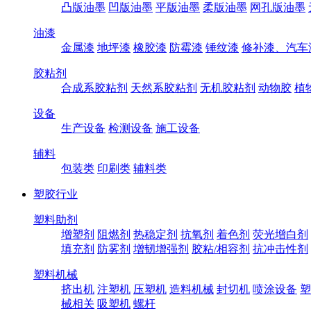
凸版油墨
凹版油墨
平版油墨
柔版油墨
网孔版油墨
油漆
金属漆
地坪漆
橡胶漆
防霉漆
锤纹漆
修补漆、汽车
胶粘剂
合成系胶粘剂
天然系胶粘剂
无机胶粘剂
动物胶
植
设备
生产设备
检测设备
施工设备
辅料
包装类
印刷类
辅料类
塑胶行业
塑料助剂
增塑剂
阻燃剂
热稳定剂
抗氧剂
着色剂
荧光增白剂
填充剂
防雾剂
增韧增强剂
胶粘/相容剂
抗冲击性剂
塑料机械
挤出机
注塑机
压塑机
造料机械
封切机
喷涂设备
塑
械相关
吸塑机
螺杆