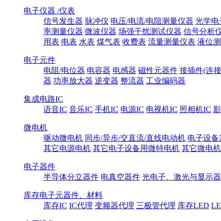
电子仪器 /仪表
信号发生器
脉冲仪
电压/电流/电阻测量仪器
光学电
率测量仪器
微波仪器
场强干扰测试仪器
信号分析
用表
电表
水表
煤气表
收费表
流量测量仪表
液位测
电子元件
电阻/电位器
电容器
电感器
磁性元器件
接插件(连接
器
功率放大器
逆变器
整流器
工业编码器
集成电路IC
语音IC
音乐IC
手机IC
电源IC
电视机IC
照相机IC
影
微电机
驱动微电机
同步/异步/交直流/直线电动机
电子设备
其它电源电机
其它电子设备用微特电机
其它微电机
电子器件
半导体分立器件
电真空器件
光电子、激光与显示器
库存电子元器件、材料
库存IC
IC代理
变频器代理
三极管代理
库存LED
L