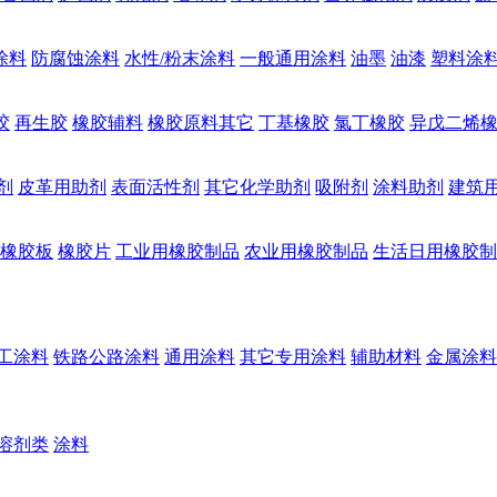
涂料
防腐蚀涂料
水性/粉末涂料
一般通用涂料
油墨
油漆
塑料涂
胶
再生胶
橡胶辅料
橡胶原料其它
丁基橡胶
氯丁橡胶
异戊二烯
剂
皮革用助剂
表面活性剂
其它化学助剂
吸附剂
涂料助剂
建筑
橡胶板
橡胶片
工业用橡胶制品
农业用橡胶制品
生活日用橡胶制
工涂料
铁路公路涂料
通用涂料
其它专用涂料
辅助材料
金属涂料
溶剂类
涂料