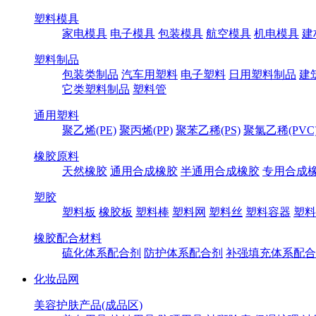
塑料模具
家电模具
电子模具
包装模具
航空模具
机电模具
建
塑料制品
包装类制品
汽车用塑料
电子塑料
日用塑料制品
建
它类塑料制品
塑料管
通用塑料
聚乙烯(PE)
聚丙烯(PP)
聚苯乙稀(PS)
聚氯乙稀(PVC
橡胶原料
天然橡胶
通用合成橡胶
半通用合成橡胶
专用合成
塑胶
塑料板
橡胶板
塑料棒
塑料网
塑料丝
塑料容器
塑料
橡胶配合材料
硫化体系配合剂
防护体系配合剂
补强填充体系配合
化妆品网
美容护肤产品(成品区)