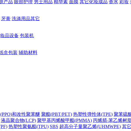
肤产品
眼部护理
男士用品
精华素
面膜
其它化妆成品
香水
彩妆
牙膏
洗涤用品其它
妆品设备
包装机
纸盒包装
辅助材料
(PPO)和改性聚苯醚
聚酯(PBT/PET)
热塑性弹性体(TPE)
聚苯硫醚(
液晶聚合物(LCP)
聚甲基丙烯酸甲酯(PMMA)
丙烯腈-苯乙烯树脂(
PF)
热塑性聚氨酯(TPU)
SBS
超高分子量聚乙烯(UHMWPE)
其