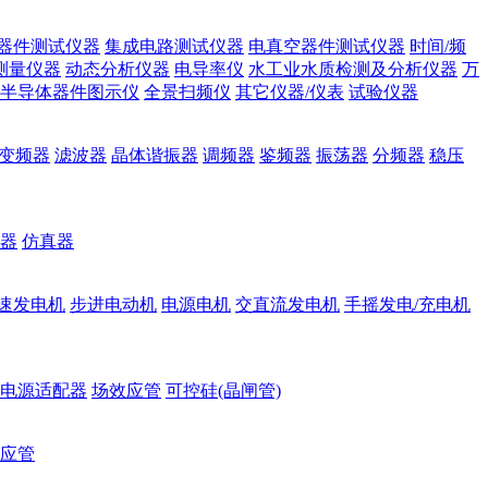
器件测试仪器
集成电路测试仪器
电真空器件测试仪器
时间/频
测量仪器
动态分析仪器
电导率仪
水工业水质检测及分析仪器
万
半导体器件图示仪
全景扫频仪
其它仪器/仪表
试验仪器
变频器
滤波器
晶体谐振器
调频器
鉴频器
振荡器
分频器
稳压
器
仿真器
速发电机
步进电动机
电源电机
交直流发电机
手摇发电/充电机
电源适配器
场效应管
可控硅(晶闸管)
应管