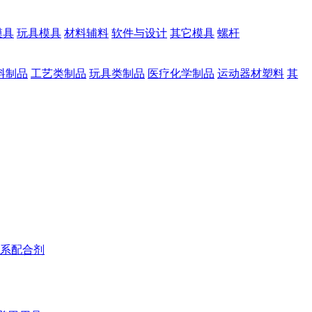
模具
玩具模具
材料辅料
软件与设计
其它模具
螺杆
料制品
工艺类制品
玩具类制品
医疗化学制品
运动器材塑料
其
系配合剂