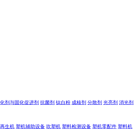
化剂与固化促进剂
抗菌剂
钛白粉
成核剂
分散剂
光亮剂
消光剂
再生机
塑机辅助设备
吹塑机
塑料检测设备
塑机零配件
塑料机