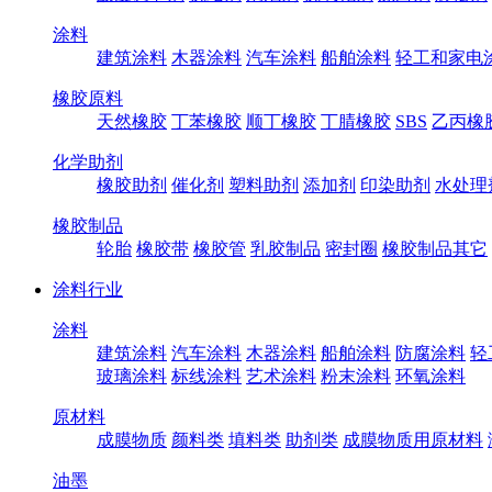
涂料
建筑涂料
木器涂料
汽车涂料
船舶涂料
轻工和家电
橡胶原料
天然橡胶
丁苯橡胶
顺丁橡胶
丁腈橡胶
SBS
乙丙橡
化学助剂
橡胶助剂
催化剂
塑料助剂
添加剂
印染助剂
水处理
橡胶制品
轮胎
橡胶带
橡胶管
乳胶制品
密封圈
橡胶制品其它
涂料行业
涂料
建筑涂料
汽车涂料
木器涂料
船舶涂料
防腐涂料
轻
玻璃涂料
标线涂料
艺术涂料
粉末涂料
环氧涂料
原材料
成膜物质
颜料类
填料类
助剂类
成膜物质用原材料
油墨