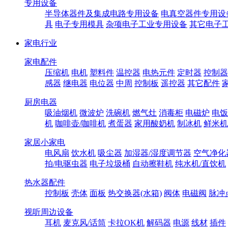
专用设备
半导体器件及集成电路专用设备
电真空器件专用设
具
电子专用模具
杂项电子工业专用设备
其它电子
家电行业
家电配件
压缩机
电机
塑料件
温控器
电热元件
定时器
控制器
感器
继电器
电位器
中周
控制板
遥控器
其它配件
厨房电器
吸油烟机
微波炉
洗碗机
燃气灶
消毒柜
电磁炉
电饭
机
咖啡壶/咖啡机
煮蛋器
家用酸奶机
制冰机
鲜米机
家居小家电
电风扇
饮水机
吸尘器
加湿器/湿度调节器
空气净化
拍/电驱虫器
电子垃圾桶
自动擦鞋机
纯水机/直饮机
热水器配件
控制板
壳体
面板
热交换器(水箱)
阀体
电磁阀
脉冲
视听周边设备
耳机
麦克风/话筒
卡拉OK机
解码器
电源
线材
插件