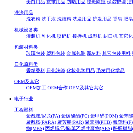
美白用品
抗皱用品
防晒用品
祛斑除痘
保湿护理
洁
洗涤用品
洗衣粉
洗手液
洗洁精
洗发用品
护发用品
香皂
肥皂
机械设备类
灌装机
乳化机
喷码机
搅拌机
成型机
封口机
其它化
包装材料类
玻璃包装
塑料包装
金属包装
新材料
其它包装用料
日化原料类
香精香料
日化洗涤
化妆化学用品
毛发用化学品
OEM及其它
OEM加工
OEM合作
OEM及其它其它
电子行业
工程塑料
聚酰胺/尼龙(PA)
聚碳酸酯(PC)
聚甲醛(POM)
聚苯醚
聚酰胺(PARA)
聚芳酯(PAR)
聚苯脂(PHB)
氟塑料(F)
物(MBS)
丙烯腈/乙烯/苯乙烯共聚物(AES)
酚醛树脂(