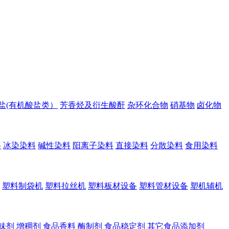
盐(有机酸盐类）
芳香烃及衍生酸酐
杂环化合物
硝基物
卤化物
料
冰染染料
碱性染料
阳离子染料
直接染料
分散染料
食用染料
塑料制袋机
塑料拉丝机
塑料板材设备
塑料管材设备
塑机辅机
味剂
增稠剂
食品香料
酶制剂
食品稳定剂
其它食品添加剂