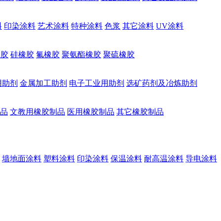
料
印染涂料
艺术涂料
特种涂料
色浆
其它涂料
UV涂料
橡胶
硅橡胶
氟橡胶
聚氨酯橡胶
聚硫橡胶
用助剂
金属加工助剂
电子工业用助剂
选矿药剂及冶炼助剂
品
文教用橡胶制品
医用橡胶制品
其它橡胶制品
墙地面涂料
塑料涂料
印染涂料
保温涂料
耐高温涂料
导电涂料