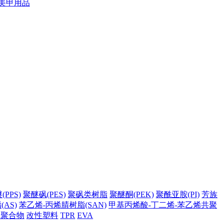
美甲用品
PPS)
聚醚砜(PES)
聚砜类树脂
聚醚酮(PEK)
聚酰亚胺(PI)
芳族
AS)
苯乙烯-丙烯腈树脂(SAN)
甲基丙烯酸-丁二烯-苯乙烯共聚
它聚合物
改性塑料
TPR
EVA