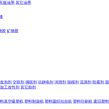
无版油墨
其它油墨
漆
物胶
矿物胶
发泡剂
交联剂
偶联剂
抗静电剂
润滑剂
脱模剂
流滴剂
防霉剂
固
加工改性剂
其它助剂
料真空吸塑机
塑料制袋机
塑料圆织拉丝机
塑料印刷机
废旧塑料