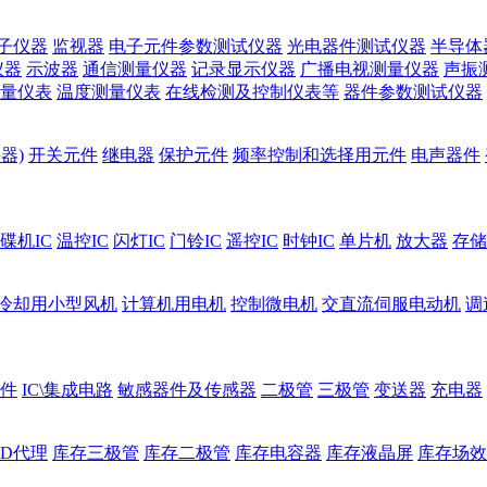
子仪器
监视器
电子元件参数测试仪器
光电器件测试仪器
半导体
仪器
示波器
通信测量仪器
记录显示仪器
广播电视测量仪器
声振
量仪表
温度测量仪表
在线检测及控制仪表等
器件参数测试仪器
器)
开关元件
继电器
保护元件
频率控制和选择用元件
电声器件
碟机IC
温控IC
闪灯IC
门铃IC
遥控IC
时钟IC
单片机
放大器
存储
冷却用小型风机
计算机用电机
控制微电机
交直流伺服电动机
调
件
IC\集成电路
敏感器件及传感器
二极管
三极管
变送器
充电器
ED代理
库存三极管
库存二极管
库存电容器
库存液晶屏
库存场效