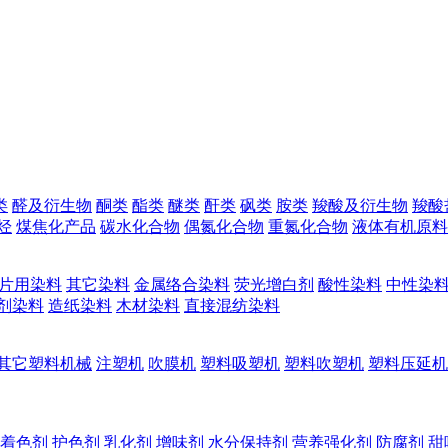
类
醛及衍生物
酮类
酯类
醚类
酐类
砜类
胺类
羧酸及衍生物
羧酸
烃
煤焦化产品
碳水化合物
偶氮化合物
重氮化合物
液体有机原料
片用染料
其它染料
金属络合染料
荧光增白剂
酸性染料
中性染
剂染料
造纸染料
木材染料
直接混纺染料
其它塑料机械
注塑机
吹膜机
塑料吸塑机
塑料吹塑机
塑料压延机
着色剂
护色剂
乳化剂
增味剂
水分保持剂
营养强化剂
防腐剂
甜