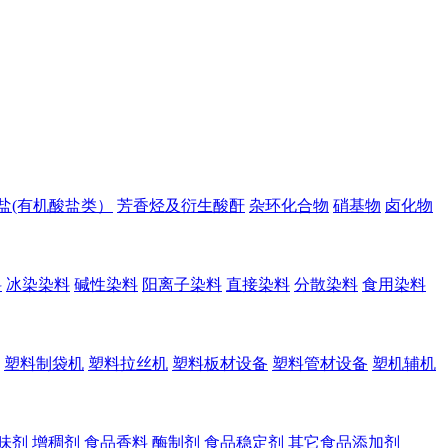
盐(有机酸盐类）
芳香烃及衍生酸酐
杂环化合物
硝基物
卤化物
料
冰染染料
碱性染料
阳离子染料
直接染料
分散染料
食用染料
塑料制袋机
塑料拉丝机
塑料板材设备
塑料管材设备
塑机辅机
味剂
增稠剂
食品香料
酶制剂
食品稳定剂
其它食品添加剂