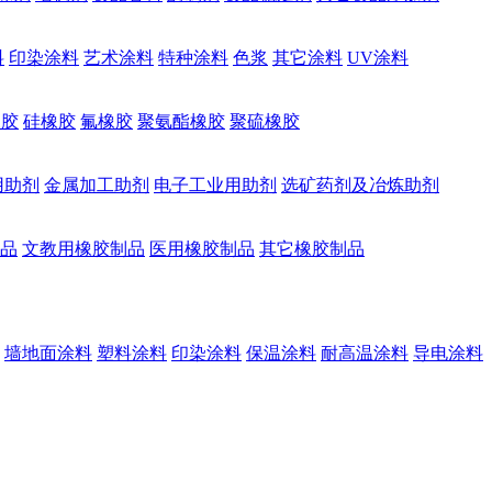
料
印染涂料
艺术涂料
特种涂料
色浆
其它涂料
UV涂料
橡胶
硅橡胶
氟橡胶
聚氨酯橡胶
聚硫橡胶
用助剂
金属加工助剂
电子工业用助剂
选矿药剂及冶炼助剂
品
文教用橡胶制品
医用橡胶制品
其它橡胶制品
墙地面涂料
塑料涂料
印染涂料
保温涂料
耐高温涂料
导电涂料