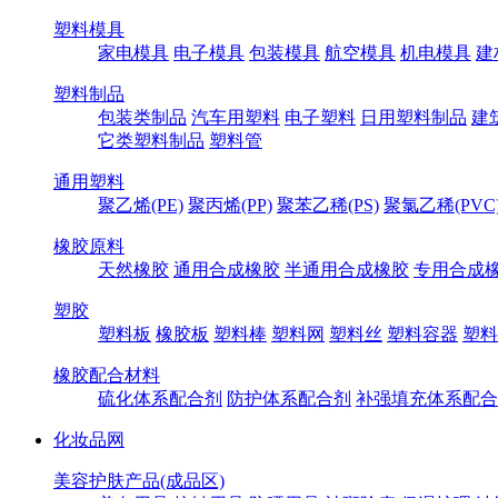
塑料模具
家电模具
电子模具
包装模具
航空模具
机电模具
建
塑料制品
包装类制品
汽车用塑料
电子塑料
日用塑料制品
建
它类塑料制品
塑料管
通用塑料
聚乙烯(PE)
聚丙烯(PP)
聚苯乙稀(PS)
聚氯乙稀(PVC
橡胶原料
天然橡胶
通用合成橡胶
半通用合成橡胶
专用合成
塑胶
塑料板
橡胶板
塑料棒
塑料网
塑料丝
塑料容器
塑料
橡胶配合材料
硫化体系配合剂
防护体系配合剂
补强填充体系配合
化妆品网
美容护肤产品(成品区)