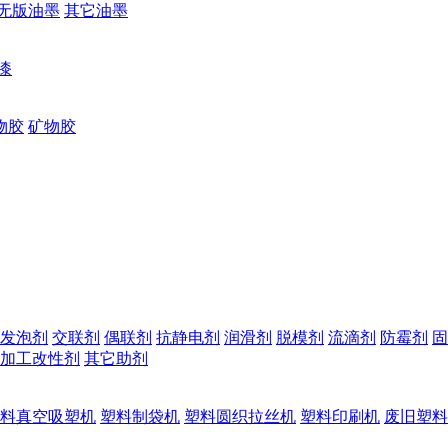
无版油墨
其它油墨
漆
物胶
矿物胶
发泡剂
交联剂
偶联剂
抗静电剂
润滑剂
脱模剂
流滴剂
防霉剂
固
加工改性剂
其它助剂
料真空吸塑机
塑料制袋机
塑料圆织拉丝机
塑料印刷机
废旧塑料