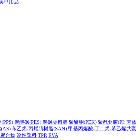
美甲用品
PPS)
聚醚砜(PES)
聚砜类树脂
聚醚酮(PEK)
聚酰亚胺(PI)
芳族
AS)
苯乙烯-丙烯腈树脂(SAN)
甲基丙烯酸-丁二烯-苯乙烯共聚
它聚合物
改性塑料
TPR
EVA