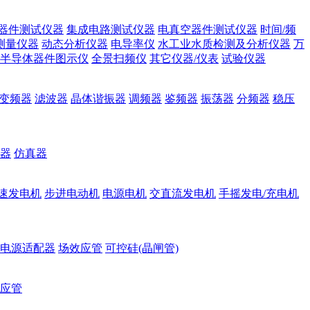
器件测试仪器
集成电路测试仪器
电真空器件测试仪器
时间/频
测量仪器
动态分析仪器
电导率仪
水工业水质检测及分析仪器
万
半导体器件图示仪
全景扫频仪
其它仪器/仪表
试验仪器
变频器
滤波器
晶体谐振器
调频器
鉴频器
振荡器
分频器
稳压
器
仿真器
速发电机
步进电动机
电源电机
交直流发电机
手摇发电/充电机
电源适配器
场效应管
可控硅(晶闸管)
应管