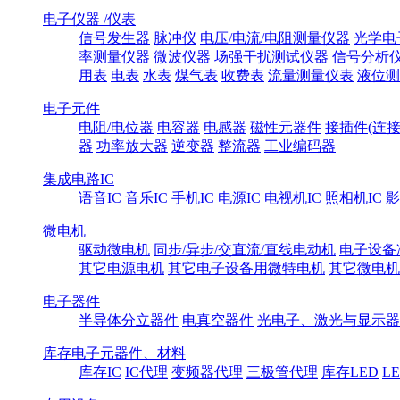
电子仪器 /仪表
信号发生器
脉冲仪
电压/电流/电阻测量仪器
光学电
率测量仪器
微波仪器
场强干扰测试仪器
信号分析
用表
电表
水表
煤气表
收费表
流量测量仪表
液位测
电子元件
电阻/电位器
电容器
电感器
磁性元器件
接插件(连接
器
功率放大器
逆变器
整流器
工业编码器
集成电路IC
语音IC
音乐IC
手机IC
电源IC
电视机IC
照相机IC
影
微电机
驱动微电机
同步/异步/交直流/直线电动机
电子设备
其它电源电机
其它电子设备用微特电机
其它微电机
电子器件
半导体分立器件
电真空器件
光电子、激光与显示器
库存电子元器件、材料
库存IC
IC代理
变频器代理
三极管代理
库存LED
L