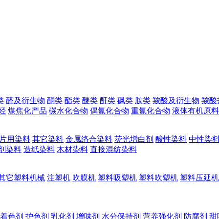
类
醛及衍生物
酮类
酯类
醚类
酐类
砜类
胺类
羧酸及衍生物
羧酸
烃
煤焦化产品
碳水化合物
偶氮化合物
重氮化合物
液体有机原料
片用染料
其它染料
金属络合染料
荧光增白剂
酸性染料
中性染
剂染料
造纸染料
木材染料
直接混纺染料
其它塑料机械
注塑机
吹膜机
塑料吸塑机
塑料吹塑机
塑料压延机
着色剂
护色剂
乳化剂
增味剂
水分保持剂
营养强化剂
防腐剂
甜