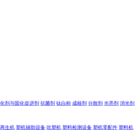
化剂与固化促进剂
抗菌剂
钛白粉
成核剂
分散剂
光亮剂
消光剂
再生机
塑机辅助设备
吹塑机
塑料检测设备
塑机零配件
塑料机