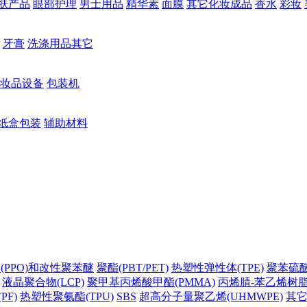
肤产品
眼部护理
男士用品
精华素
面膜
其它化妆成品
香水
彩妆
牙膏
洗涤用品其它
妆品设备
包装机
纸盒包装
辅助材料
(PPO)和改性聚苯醚
聚酯(PBT/PET)
热塑性弹性体(TPE)
聚苯硫醚(
液晶聚合物(LCP)
聚甲基丙烯酸甲酯(PMMA)
丙烯腈-苯乙烯树脂(
PF)
热塑性聚氨酯(TPU)
SBS
超高分子量聚乙烯(UHMWPE)
其