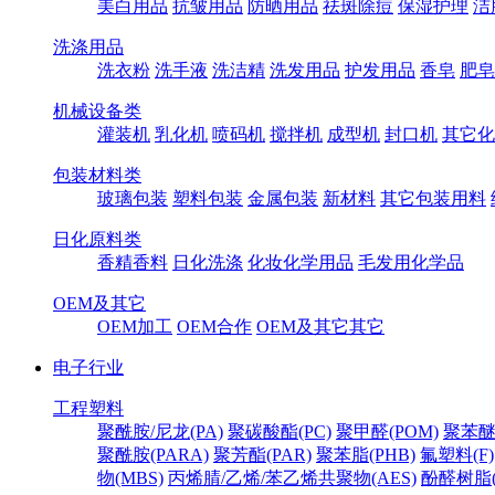
美白用品
抗皱用品
防晒用品
祛斑除痘
保湿护理
洁
洗涤用品
洗衣粉
洗手液
洗洁精
洗发用品
护发用品
香皂
肥皂
机械设备类
灌装机
乳化机
喷码机
搅拌机
成型机
封口机
其它化
包装材料类
玻璃包装
塑料包装
金属包装
新材料
其它包装用料
日化原料类
香精香料
日化洗涤
化妆化学用品
毛发用化学品
OEM及其它
OEM加工
OEM合作
OEM及其它其它
电子行业
工程塑料
聚酰胺/尼龙(PA)
聚碳酸酯(PC)
聚甲醛(POM)
聚苯醚
聚酰胺(PARA)
聚芳酯(PAR)
聚苯脂(PHB)
氟塑料(F)
物(MBS)
丙烯腈/乙烯/苯乙烯共聚物(AES)
酚醛树脂(