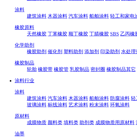
涂料
建筑涂料
木器涂料
汽车涂料
船舶涂料
轻工和家电
橡胶原料
天然橡胶
丁苯橡胶
顺丁橡胶
丁腈橡胶
SBS
乙丙橡
化学助剂
橡胶助剂
催化剂
塑料助剂
添加剂
印染助剂
水处理
橡胶制品
轮胎
橡胶带
橡胶管
乳胶制品
密封圈
橡胶制品其它
涂料行业
涂料
建筑涂料
汽车涂料
木器涂料
船舶涂料
防腐涂料
轻
玻璃涂料
标线涂料
艺术涂料
粉末涂料
环氧涂料
原材料
成膜物质
颜料类
填料类
助剂类
成膜物质用原材料
油墨