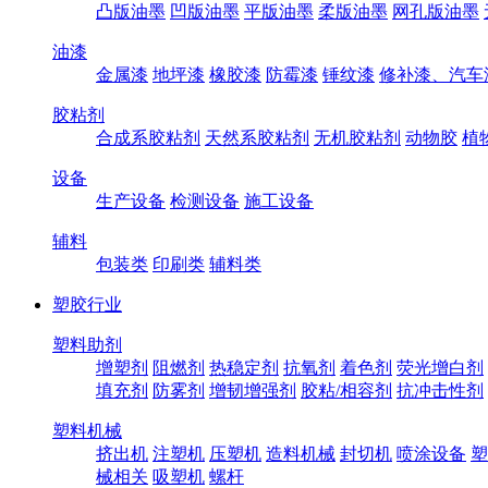
凸版油墨
凹版油墨
平版油墨
柔版油墨
网孔版油墨
油漆
金属漆
地坪漆
橡胶漆
防霉漆
锤纹漆
修补漆、汽车
胶粘剂
合成系胶粘剂
天然系胶粘剂
无机胶粘剂
动物胶
植
设备
生产设备
检测设备
施工设备
辅料
包装类
印刷类
辅料类
塑胶行业
塑料助剂
增塑剂
阻燃剂
热稳定剂
抗氧剂
着色剂
荧光增白剂
填充剂
防雾剂
增韧增强剂
胶粘/相容剂
抗冲击性剂
塑料机械
挤出机
注塑机
压塑机
造料机械
封切机
喷涂设备
塑
械相关
吸塑机
螺杆