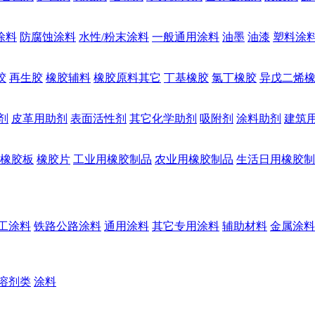
涂料
防腐蚀涂料
水性/粉末涂料
一般通用涂料
油墨
油漆
塑料涂
胶
再生胶
橡胶辅料
橡胶原料其它
丁基橡胶
氯丁橡胶
异戊二烯
剂
皮革用助剂
表面活性剂
其它化学助剂
吸附剂
涂料助剂
建筑
橡胶板
橡胶片
工业用橡胶制品
农业用橡胶制品
生活日用橡胶制
工涂料
铁路公路涂料
通用涂料
其它专用涂料
辅助材料
金属涂料
溶剂类
涂料