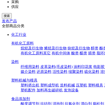
采购
供应
发布产品
全部商品分类
化工行业
有机化工原料
烷烃及衍生物
烯烃及衍生物
炔烃及衍生物
醇类
酚
有机化工原料其它
有机中间体
酸类
醌类
腈类
脂环
染料
纤维用染料
皮革染料(毛皮染料)
涂料印花浆
电影胶
媒介染料
还原染料
活性染料
缩聚染料
硫化染料
溶
塑料机械与模具
塑料挤出机
塑料成型机
造料机械
压塑机
塑料模具
塑机配件
加料再生破碎机
发泡设备
食品添加剂
酸度调节剂
抗结剂
消泡剂
抗氧化剂
漂白剂
膨松剂