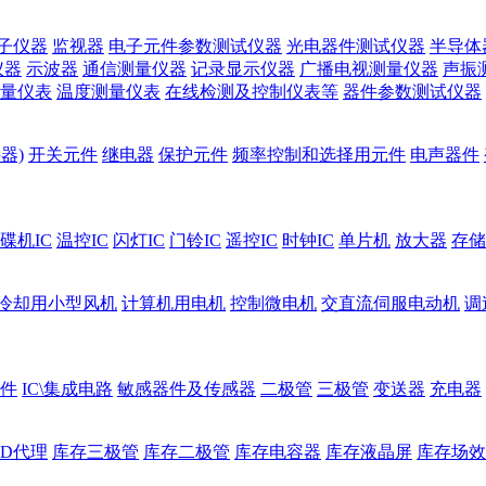
子仪器
监视器
电子元件参数测试仪器
光电器件测试仪器
半导体
仪器
示波器
通信测量仪器
记录显示仪器
广播电视测量仪器
声振
量仪表
温度测量仪表
在线检测及控制仪表等
器件参数测试仪器
器)
开关元件
继电器
保护元件
频率控制和选择用元件
电声器件
碟机IC
温控IC
闪灯IC
门铃IC
遥控IC
时钟IC
单片机
放大器
存储
冷却用小型风机
计算机用电机
控制微电机
交直流伺服电动机
调
件
IC\集成电路
敏感器件及传感器
二极管
三极管
变送器
充电器
ED代理
库存三极管
库存二极管
库存电容器
库存液晶屏
库存场效