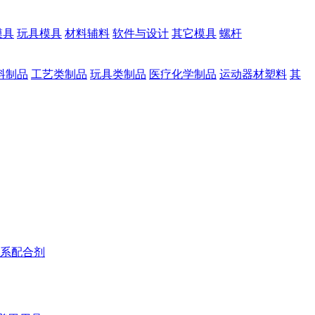
模具
玩具模具
材料辅料
软件与设计
其它模具
螺杆
料制品
工艺类制品
玩具类制品
医疗化学制品
运动器材塑料
其
系配合剂