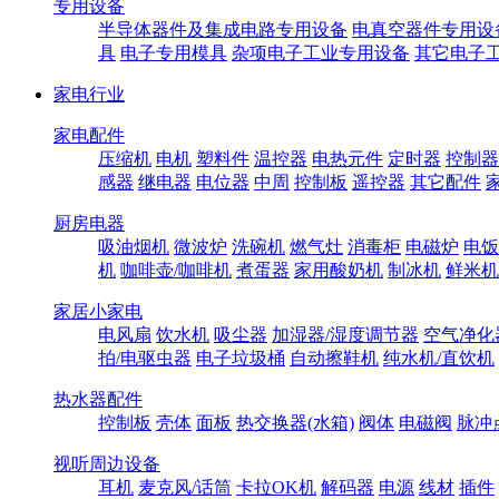
专用设备
半导体器件及集成电路专用设备
电真空器件专用设
具
电子专用模具
杂项电子工业专用设备
其它电子
家电行业
家电配件
压缩机
电机
塑料件
温控器
电热元件
定时器
控制器
感器
继电器
电位器
中周
控制板
遥控器
其它配件
厨房电器
吸油烟机
微波炉
洗碗机
燃气灶
消毒柜
电磁炉
电饭
机
咖啡壶/咖啡机
煮蛋器
家用酸奶机
制冰机
鲜米机
家居小家电
电风扇
饮水机
吸尘器
加湿器/湿度调节器
空气净化
拍/电驱虫器
电子垃圾桶
自动擦鞋机
纯水机/直饮机
热水器配件
控制板
壳体
面板
热交换器(水箱)
阀体
电磁阀
脉冲
视听周边设备
耳机
麦克风/话筒
卡拉OK机
解码器
电源
线材
插件