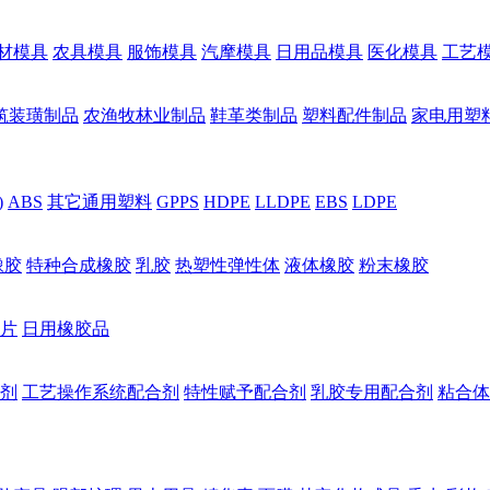
材模具
农具模具
服饰模具
汽摩模具
日用品模具
医化模具
工艺
筑装璜制品
农渔牧林业制品
鞋革类制品
塑料配件制品
家电用塑
)
ABS
其它通用塑料
GPPS
HDPE
LLDPE
EBS
LDPE
橡胶
特种合成橡胶
乳胶
热塑性弹性体
液体橡胶
粉末橡胶
片
日用橡胶品
剂
工艺操作系统配合剂
特性赋予配合剂
乳胶专用配合剂
粘合体