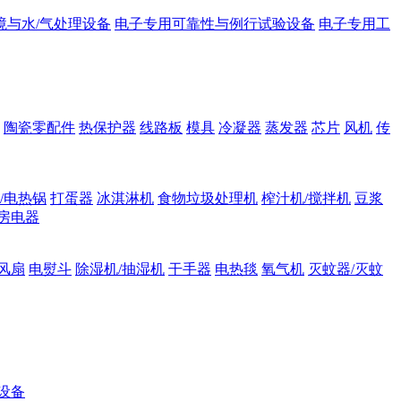
境与水/气处理设备
电子专用可靠性与例行试验设备
电子专用工
陶瓷零配件
热保护器
线路板
模具
冷凝器
蒸发器
芯片
风机
传
/电热锅
打蛋器
冰淇淋机
食物垃圾处理机
榨汁机/搅拌机
豆浆
房电器
风扇
电熨斗
除湿机/抽湿机
干手器
电热毯
氧气机
灭蚊器/灭蚊
设备