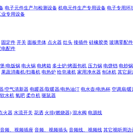
备
电子元件生产与检测设备
机电元件生产专用设备
电子专用环
工业专用设备
固定件
开关
面板壳体
点火器
灶头
接插件
硅橡胶类
玻璃零配件
家电配件
煲/电饭锅
电火锅
电烤箱
多士炉/烤面包机
压力锅
电饼铛
电炒锅
果蔬消毒机/扫毒机
电热炉
给皂液机
家用净水器
刨冰机
其它厨
器/空气清新器
电暖器/取暖器/电热油汀
电水壶/电热杯
空调扇/暖
软水机
氧吧
柔巾机
驱鼠器
点火器
水流开关
花洒
火排(燃烧器)
混水阀
电源线
音频、视频插座
音频、视频插头
音频线、视频线
其它视听周边